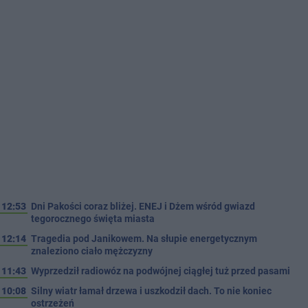
12:53
Dni Pakości coraz bliżej. ENEJ i Dżem wśród gwiazd
tegorocznego święta miasta
12:14
Tragedia pod Janikowem. Na słupie energetycznym
znaleziono ciało mężczyzny
11:43
Wyprzedził radiowóz na podwójnej ciągłej tuż przed pasami
10:08
Silny wiatr łamał drzewa i uszkodził dach. To nie koniec
ostrzeżeń