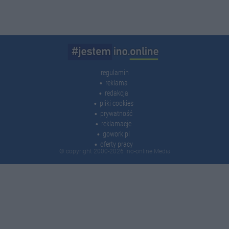
regulamin
reklama
redakcja
pliki cookies
prywatność
reklamacje
gowork.pl
oferty pracy
© copyright 2000-2026 Ino-online Media