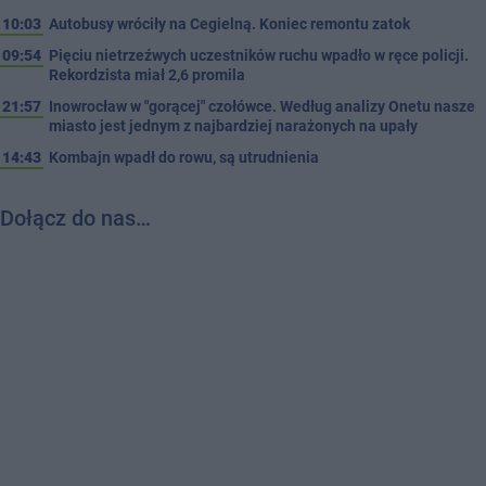
10:03
Autobusy wróciły na Cegielną. Koniec remontu zatok
09:54
Pięciu nietrzeźwych uczestników ruchu wpadło w ręce policji.
Rekordzista miał 2,6 promila
21:57
Inowrocław w "gorącej" czołówce. Według analizy Onetu nasze
miasto jest jednym z najbardziej narażonych na upały
14:43
Kombajn wpadł do rowu, są utrudnienia
Dołącz do nas…