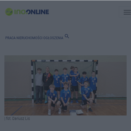
men
search
PRACA
NIERUCHOMOŚCI
OGŁOSZENIA
| fot. Dariusz Lis