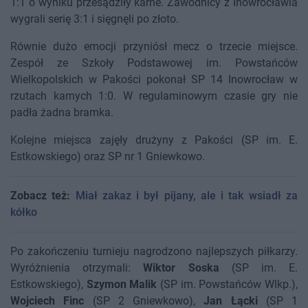
1:1 o wyniku przesądziły karne. Zawodnicy z Inowrocławia
wygrali serię 3:1 i sięgnęli po złoto.
Równie dużo emocji przyniósł mecz o trzecie miejsce.
Zespół ze Szkoły Podstawowej im. Powstańców
Wielkopolskich w Pakości pokonał SP 14 Inowrocław w
rzutach karnych 1:0. W regulaminowym czasie gry nie
padła żadna bramka.
Kolejne miejsca zajęły drużyny z Pakości (SP im. E.
Estkowskiego) oraz SP nr 1 Gniewkowo.
Zobacz też:
Miał zakaz i był pijany, ale i tak wsiadł za
kółko
Po zakończeniu turnieju nagrodzono najlepszych piłkarzy.
Wyróżnienia otrzymali:
Wiktor Soska
(SP im. E.
Estkowskiego),
Szymon Malik
(SP im. Powstańców Wlkp.),
Wojciech Finc
(SP 2 Gniewkowo),
Jan Łącki
(SP 1