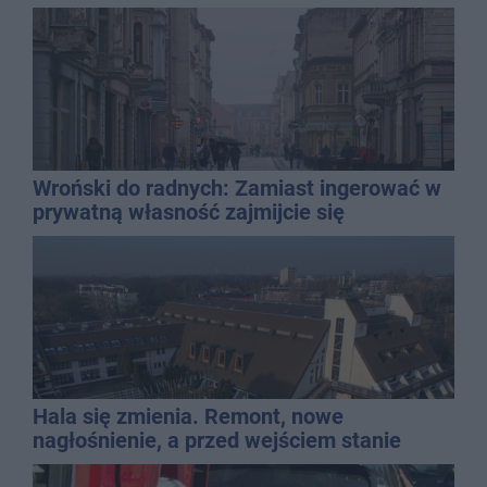
mężczyzny
Wroński do radnych: Zamiast ingerować w
prywatną własność zajmijcie się
gospodarką
Hala się zmienia. Remont, nowe
nagłośnienie, a przed wejściem stanie
QEMETICA ARENA