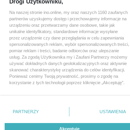
Drogi Użytkowniku,
Na naszej stronie ino.online, my oraz naszych 1160 zaufanych
partnerów uzyskujemy dostęp i przechowujemy informacje na
urządzeniu oraz przetwarzamy dane osobowe, takie jak
unikalne identyfikatory, standardowe informacje wysyłane
przez urządzenie czy dane przeglądania w celu zapewniania
spersonalizowanych reklam, wybór spersonalizowanych treści,
pomiar reklam i treści, badanie odbiorców oraz ulepszanie
usług. Za zgodą Użytkownika my i Zaufani Partnerzy możemy
używać dokładnych danych geolokalizacyjnych oraz aktywnie
skanować charakterystykę urządzenia do celów identyfikacji.
Ponieważ cenimy Twoją prywatność, prosimy o zgodę na
korzystanie z tych technologii poprzez kliknięcie „Akceptuję”.
Zgoda jest dobrowolna i zawsze możesz ją zmienić/wycofać
klikając przycisk ustawień prywatności znajdujący się w lewym
dolnym rogu strony
. Niektóre rodzaje przetwarzania danych
nie wymagają zgody użytkownika, ale masz prawo sprzeciwić
PARTNERZY
USTAWIENIA
się takiemu przetwarzaniu. Preferencje będą miały
zastosowania tylko na tej witrynie.
Akceptuję