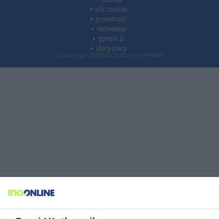
pliki cookies
prywatność
reklamacje
gowork.pl
oferty pracy
© copyright 2000-2026 Ino-online Media