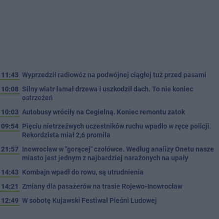
11:43
Wyprzedził radiowóz na podwójnej ciągłej tuż przed pasami
10:08
Silny wiatr łamał drzewa i uszkodził dach. To nie koniec
ostrzeżeń
10:03
Autobusy wróciły na Cegielną. Koniec remontu zatok
09:54
Pięciu nietrzeźwych uczestników ruchu wpadło w ręce policji.
Rekordzista miał 2,6 promila
21:57
Inowrocław w "gorącej" czołówce. Według analizy Onetu nasze
miasto jest jednym z najbardziej narażonych na upały
14:43
Kombajn wpadł do rowu, są utrudnienia
14:21
Zmiany dla pasażerów na trasie Rojewo-Inowrocław
12:49
W sobotę Kujawski Festiwal Pieśni Ludowej