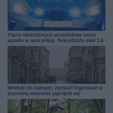
Pięciu nietrzeźwych uczestników ruchu
wpadło w ręce policji. Rekordzista miał 2,6
promila
Wroński do radnych: Zamiast ingerować w
prywatną własność zajmijcie się
gospodarką