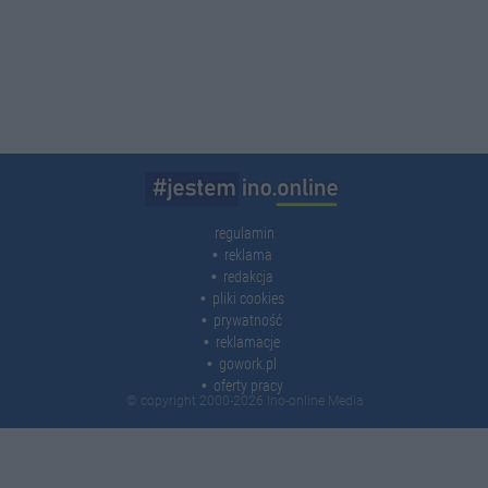
regulamin
reklama
redakcja
pliki cookies
prywatność
reklamacje
gowork.pl
oferty pracy
© copyright 2000-2026 Ino-online Media