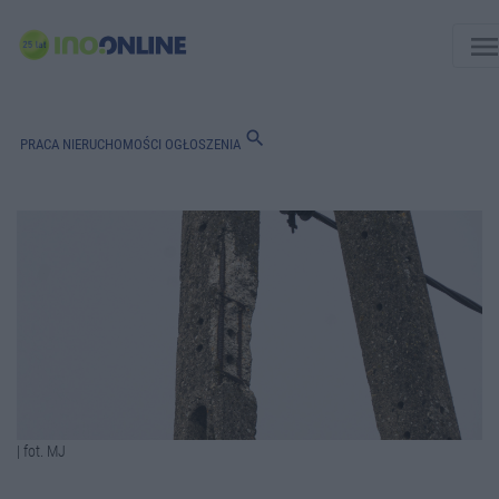
men
search
PRACA
NIERUCHOMOŚCI
OGŁOSZENIA
| fot. MJ