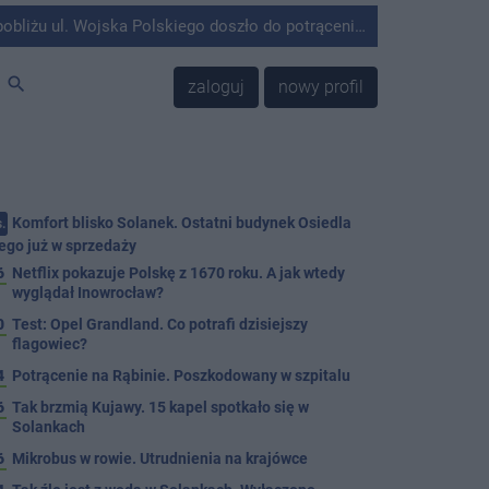
olskiego doszło do potrącenia mężczyzny przez kierującego Mercedesem.
search
zaloguj
nowy profil
Komfort blisko Solanek. Ostatni budynek Osiedla
.
ego już w sprzedaży
6
Netflix pokazuje Polskę z 1670 roku. A jak wtedy
wyglądał Inowrocław?
0
Test: Opel Grandland. Co potrafi dzisiejszy
flagowiec?
4
Potrącenie na Rąbinie. Poszkodowany w szpitalu
6
Tak brzmią Kujawy. 15 kapel spotkało się w
Solankach
6
Mikrobus w rowie. Utrudnienia na krajówce