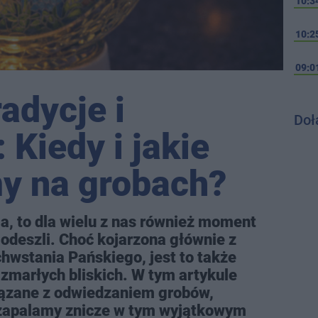
10:3
10:2
09:0
adycje i
Doł
Kiedy i jakie
y na grobach?
ia, to dla wielu z nas również moment
odeszli. Choć kojarzona głównie z
stania Pańskiego, jest to także
zmarłych bliskich. W tym artykule
iązane z odwiedzaniem grobów,
o zapalamy znicze w tym wyjątkowym