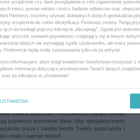
przez urządzenie czy dane przeglądania w celu zapewniania sperson
h, którzy pragną, aby światło na grobie paliło się
ych treści, pomiar reklam i treści, badanie odbiorców oraz ulepszan
z obaw o warunki atmosferyczne.
fani Partnerzy możemy używać dokładnych danych geolokalizacyjn
wybrać na Wielkanoc?
tykę urządzenia do celów identyfikacji. Ponieważ cenimy Twoją pry
z tych technologii poprzez kliknięcie „Akceptuję”. Zgoda jest dobro
ikając przycisk ustawień prywatności znajdujący się w lewym dolny
radość i nadzieję. W ofercie Zniczownia.pl znajdziemy
etwarzania danych nie wymagają zgody użytkownika, ale masz prawo 
iosenny nastrój. Wybierajmy te w jasnych kolorach – bieli,
. Preferencje będą miały zastosowania tylko na tej witrynie.
ącymi odrodzenie, takimi jak bazie, żonkile czy tulipany.
gurki aniołów, które dodadzą miejscu spoczynku jeszcze
szymi informacjami, abyś mógł świadomie i komfortowo korzystać z
szystkie elementy były wykonane z trwałych materiałów,
gółowe informacje dotyczące przetwarzania Twoich danych znajdzi
s
oraz po kliknięciu w „Ustawienia”.
gnacji nagrobka przed
USTAWIENIA
tykę miejsca spoczynku. Zniczownia.pl oferuje również
ogą przywrócić pomnikowi blask. Użyj specjalistycznych
wypalone znicze i zwiędłe kwiaty. Świeżo posprzątany i
 i troski o pamięć bliskich.