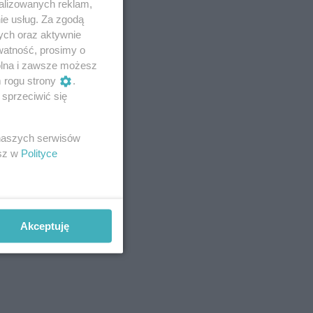
alizowanych reklam,
ie usług. Za zgodą
ych oraz aktywnie
watność, prosimy o
wolna i zawsze możesz
m rogu strony
.
sprzeciwić się
 naszych serwisów
esz w
Polityce
Akceptuję