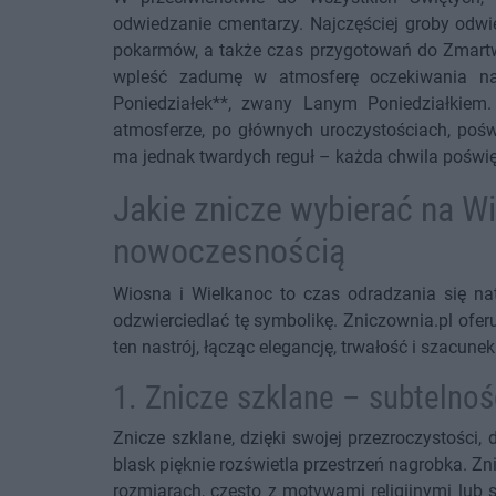
odwiedzanie cmentarzy. Najczęściej groby odwi
pokarmów, a także czas przygotowań do Zmart
wpleść zadumę w atmosferę oczekiwania na 
Poniedziałek**, zwany Lanym Poniedziałkiem.
atmosferze, po głównych uroczystościach, pośw
ma jednak twardych reguł – każda chwila poświęc
Jakie znicze wybierać na Wi
nowoczesnością
Wiosna i Wielkanoc to czas odradzania się nat
odzwierciedlać tę symbolikę. Zniczownia.pl oferu
ten nastrój, łącząc elegancję, trwałość i szacunek
1. Znicze szklane – subtelnoś
Znicze szklane, dzięki swojej przezroczystości, 
blask pięknie rozświetla przestrzeń nagrobka. Zn
rozmiarach, często z motywami religijnymi lub 