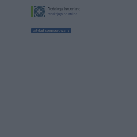
Redakcja Ino.online
redakcja@ino.online
artykuł sponsorowany