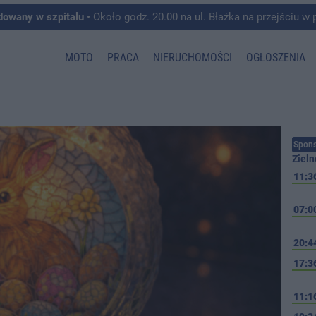
dowany w szpitalu
• Około godz. 20.00 na ul. Błażka na przejściu w pobliżu ul. Wojska P
MOTO
PRACA
NIERUCHOMOŚCI
OGŁOSZENIA
Spons
Zieln
11:3
07:0
20:4
17:3
11:1