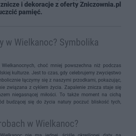
znicze i dekoracje z oferty Zniczownia.pl
 uczcić pamięć.
y w Wielkanoc? Symbolika
t Wielkanocnych, choć mniej powszechna niż podczas
skiej kulturze. Jest to czas, gdy celebrujemy zwycięstwo
mbolicznie łączymy się z naszymi przodkami, pokazując,
nie związana z cyklem życia. Zapalenie znicza staje się
azem niegasnącej miłości. To także moment na cichą
ód budzącej się do życia natury poczuć bliskość tych,
grobach w Wielkanoc?
Wielkanoc nie ma jednej, ściśle określonej daty na