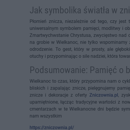
Jak symbolika światła w zn
Płomień znicza, niezależnie od tego, czy jest
uniwersalnym symbolem pamięci, modlitwy i obec
Zmartwychwstanie Chrystusa, zwycięstwo nad ci
na grobie w Wielkanoc, nie tylko wspominamy z
odrodzenie. To gest, który w prosty, ale głębok
otuchy i przypominając o sile nadziei, która tow
Podsumowanie: Pamięć o bl
Wielkanoc to czas, który przypomina nam o cykl
bliskich i zapalając znicze, pielęgnujemy pam
znicze i dekoracje z oferty
Zniczownia.pl
, zys
upamiętnione, łącząc tradycyjne wartości z now
cmentarzach w te Wielkanocne dni będzie symb
nam wszystkim
https://zniczownia.pl/