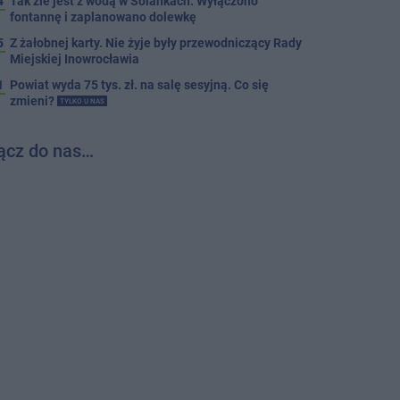
4
Tak źle jest z wodą w Solankach. Wyłączono
fontannę i zaplanowano dolewkę
5
Z żałobnej karty. Nie żyje były przewodniczący Rady
Miejskiej Inowrocławia
1
Powiat wyda 75 tys. zł. na salę sesyjną. Co się
zmieni?
TYLKO U NAS
ącz do nas…