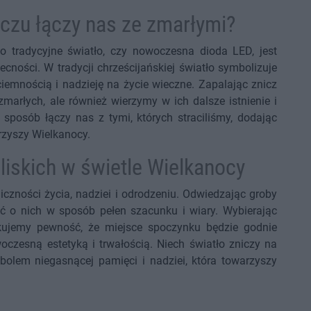
iczu łączy nas ze zmarłymi?
 to tradycyjne światło, czy nowoczesna dioda LED, jest
ności. W tradycji chrześcijańskiej światło symbolizuje
emnością i nadzieję na życie wieczne. Zapalając znicz
marłych, ale również wierzymy w ich dalsze istnienie i
i sposób łączy nas z tymi, których straciliśmy, dodając
arzyszy Wielkanocy.
iskich w świetle Wielkanocy
iczności życia, nadziei i odrodzeniu. Odwiedzając groby
ięć o nich w sposób pełen szacunku i wiary. Wybierając
kujemy pewność, że miejsce spoczynku będzie godnie
oczesną estetyką i trwałością. Niech światło zniczy na
olem niegasnącej pamięci i nadziei, która towarzyszy