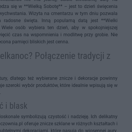
edza się w **Wielką Sobotę** – jest to dzień święcenia
wychwstania. Wizyta na cmentarzu w tym dniu pozwala
radosne święta. Inną popularną datą jest **Wielki
 Wiele osób wybiera ten dzień, aby w spokojniejszej
ięcić czas na wspomnienia i modlitwę przy grobie. Nie
ona pamięci bliskich jest cenna.
elkanoc? Połączenie tradycji z
ury, dlatego też wybierane znicze i dekoracje powinny
je szeroki wybór produktów, które idealnie wpisują się w
.
ć i blask
doskonale symbolizują czystość i nadzieję. Ich delikatny
iczownia.pl oferuje znicze szklane w różnych kształtach i
subtelnymi dekoracjami, które pasują do wiosennej aury.