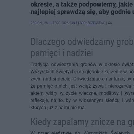
okresie, a także podpowiemy, jakie 
najlepiej sprawdzą się, aby godnie
REGION
|
26 LUTEGO 2026 23:45
|
SPOŁECZEŃSTWO
|
Dlaczego odwiedzamy grob
pamięci i nadziei
Tradycja odwiedzania grobów w okresie świą
Wszystkich Świętych, ma głębokie korzenie w pol
życia nad śmiercią. Odwiedzając cmentarze, sy
że pamięć o nich jest wciąż żywa i nierozerwal
aktem wiary w życie wieczne, modlitwy i wyr
refleksję, na to, by w wiosennym słońcu i wśr
których już z nami nie ma.
Kiedy zapalamy znicze na 
W przeciwieństwie do Wszystkich Świętych, 