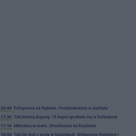
20:44
Potrącenie na Rąbinie. Poszkodowany w szpitalu
17:36
Tak brzmią Kujawy. 15 kapel spotkało się w Solankach
11:16
Mikrobus w rowie. Utrudnienia na krajówce
10:34
Tak źle jest z wodą w Solankach. Wyłączono fontannę i