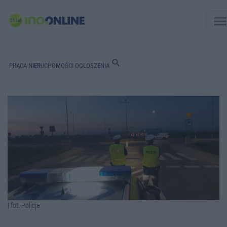
men
search
PRACA
NIERUCHOMOŚCI
OGŁOSZENIA
| fot. Policja