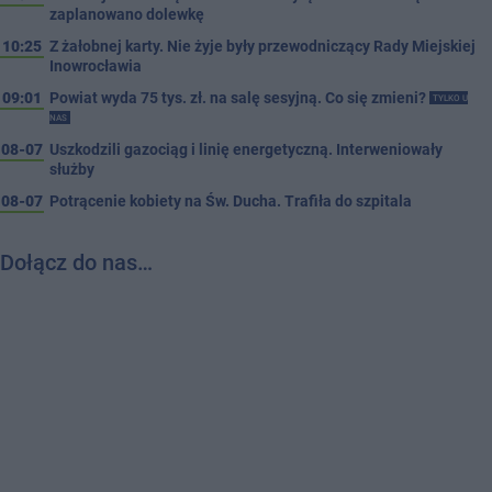
zaplanowano dolewkę
10:25
Z żałobnej karty. Nie żyje były przewodniczący Rady Miejskiej
Inowrocławia
09:01
Powiat wyda 75 tys. zł. na salę sesyjną. Co się zmieni?
TYLKO U
NAS
08-07
Uszkodzili gazociąg i linię energetyczną. Interweniowały
służby
08-07
Potrącenie kobiety na Św. Ducha. Trafiła do szpitala
Dołącz do nas…