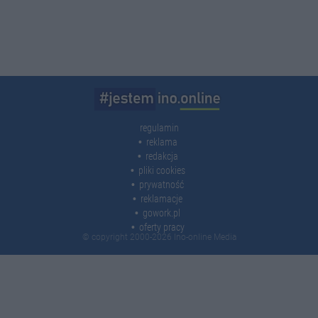
regulamin
reklama
redakcja
pliki cookies
prywatność
reklamacje
gowork.pl
oferty pracy
© copyright 2000-2026 Ino-online Media