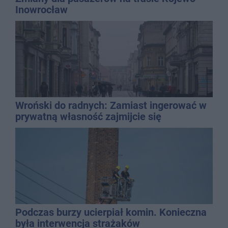
Inowrocław
Wroński do radnych: Zamiast ingerować w
prywatną własność zajmijcie się
gospodarką
Podczas burzy ucierpiał komin. Konieczna
była interwencja strażaków