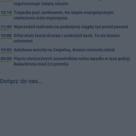
tegorocznego święta miasta
12:14
Tragedia pod Janikowem. Na słupie energetycznym
znaleziono ciało mężczyzny
11:43
Wyprzedził radiowóz na podwójnej ciągłej tuż przed pasami
10:08
Silny wiatr łamał drzewa i uszkodził dach. To nie koniec
ostrzeżeń
10:03
Autobusy wróciły na Cegielną. Koniec remontu zatok
09:54
Pięciu nietrzeźwych uczestników ruchu wpadło w ręce policji.
Rekordzista miał 2,6 promila
Dołącz do nas…