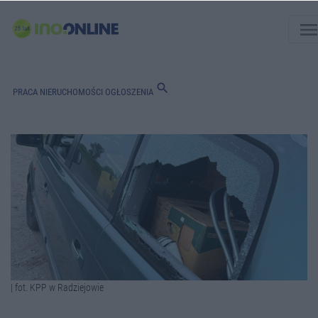
men
search
PRACA
NIERUCHOMOŚCI
OGŁOSZENIA
| fot. KPP w Radziejowie