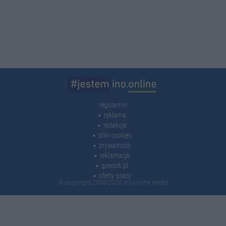
regulamin
reklama
redakcja
pliki cookies
prywatność
reklamacje
gowork.pl
oferty pracy
© copyright 2000-2026 Ino-online Media