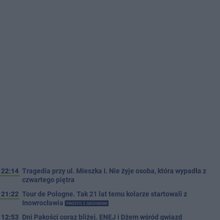
22:14
Tragedia przy ul. Mieszka I. Nie żyje osoba, która wypadła z
czwartego piętra
21:22
Tour de Pologne. Tak 21 lat temu kolarze startowali z
Inowrocławia
PROSTO Z ARCHIWUM
12:53
Dni Pakości coraz bliżej. ENEJ i Dżem wśród gwiazd