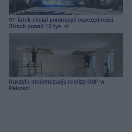
91-latek chciał pomnożyć oszczędności.
Stracił ponad 10 tys. zł
Ruszyła modernizacja remizy OSP w
Pakości