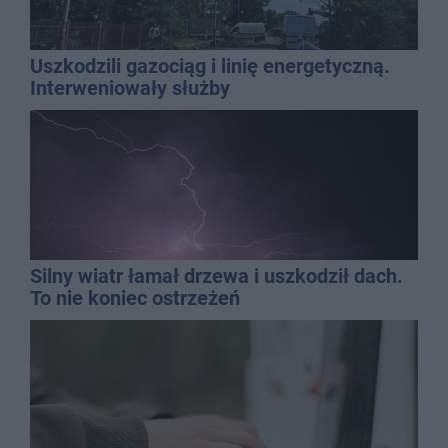
Uszkodzili gazociąg i linię energetyczną.
Interweniowały służby
Silny wiatr łamał drzewa i uszkodził dach.
To nie koniec ostrzeżeń