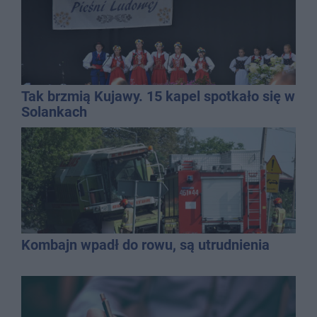
Tak brzmią Kujawy. 15 kapel spotkało się w
Solankach
Kombajn wpadł do rowu, są utrudnienia