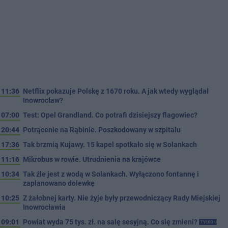
11:36
Netflix pokazuje Polskę z 1670 roku. A jak wtedy wyglądał
Inowrocław?
07:00
Test: Opel Grandland. Co potrafi dzisiejszy flagowiec?
20:44
Potrącenie na Rąbinie. Poszkodowany w szpitalu
17:36
Tak brzmią Kujawy. 15 kapel spotkało się w Solankach
11:16
Mikrobus w rowie. Utrudnienia na krajówce
10:34
Tak źle jest z wodą w Solankach. Wyłączono fontannę i
zaplanowano dolewkę
10:25
Z żałobnej karty. Nie żyje były przewodniczący Rady Miejskiej
Inowrocławia
09:01
Powiat wyda 75 tys. zł. na salę sesyjną. Co się zmieni?
TYLKO U