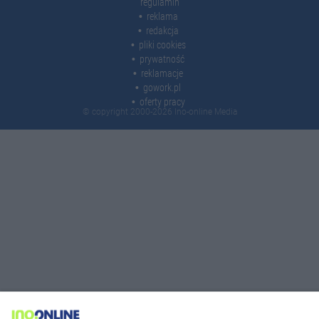
regulamin
reklama
redakcja
pliki cookies
prywatność
reklamacje
gowork.pl
oferty pracy
© copyright 2000-2026 Ino-online Media