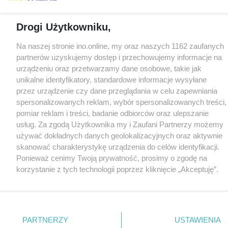
Drogi Użytkowniku,
Na naszej stronie ino.online, my oraz naszych 1162 zaufanych
partnerów uzyskujemy dostęp i przechowujemy informacje na
urządzeniu oraz przetwarzamy dane osobowe, takie jak
unikalne identyfikatory, standardowe informacje wysyłane
przez urządzenie czy dane przeglądania w celu zapewniania
spersonalizowanych reklam, wybór spersonalizowanych treści,
pomiar reklam i treści, badanie odbiorców oraz ulepszanie
usług. Za zgodą Użytkownika my i Zaufani Partnerzy możemy
używać dokładnych danych geolokalizacyjnych oraz aktywnie
skanować charakterystykę urządzenia do celów identyfikacji.
Ponieważ cenimy Twoją prywatność, prosimy o zgodę na
korzystanie z tych technologii poprzez kliknięcie „Akceptuję”.
Zgoda jest dobrowolna i zawsze możesz ją zmienić/wycofać
klikając przycisk ustawień prywatności znajdujący się w lewym
dolnym rogu strony
. Niektóre rodzaje przetwarzania danych
nie wymagają zgody użytkownika, ale masz prawo sprzeciwić
PARTNERZY
USTAWIENIA
się takiemu przetwarzaniu. Preferencje będą miały