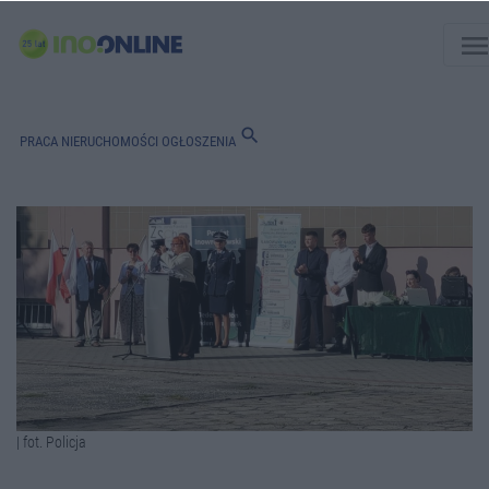
men
search
PRACA
NIERUCHOMOŚCI
OGŁOSZENIA
| fot. Policja