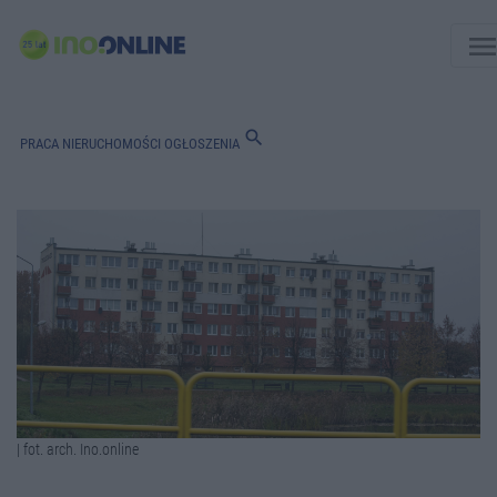
men
search
PRACA
NIERUCHOMOŚCI
OGŁOSZENIA
| fot. arch. Ino.online