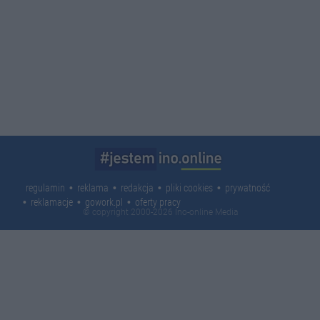
regulamin
reklama
redakcja
pliki cookies
prywatność
reklamacje
gowork.pl
oferty pracy
© copyright 2000-2026 Ino-online Media