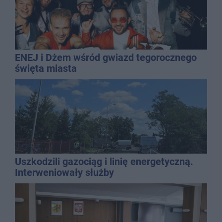
ENEJ i Dżem wśród gwiazd tegorocznego
święta miasta
Uszkodzili gazociąg i linię energetyczną.
Interweniowały służby