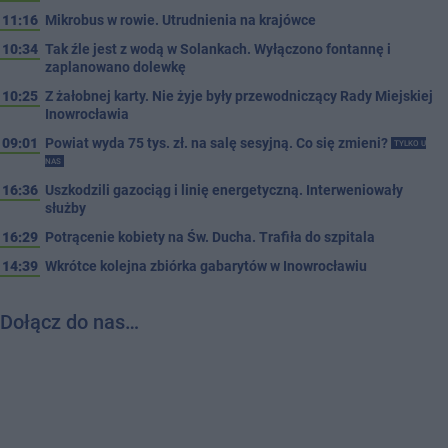
11:16
Mikrobus w rowie. Utrudnienia na krajówce
10:34
Tak źle jest z wodą w Solankach. Wyłączono fontannę i
zaplanowano dolewkę
10:25
Z żałobnej karty. Nie żyje były przewodniczący Rady Miejskiej
Inowrocławia
09:01
Powiat wyda 75 tys. zł. na salę sesyjną. Co się zmieni?
TYLKO U
NAS
16:36
Uszkodzili gazociąg i linię energetyczną. Interweniowały
służby
16:29
Potrącenie kobiety na Św. Ducha. Trafiła do szpitala
14:39
Wkrótce kolejna zbiórka gabarytów w Inowrocławiu
Dołącz do nas…