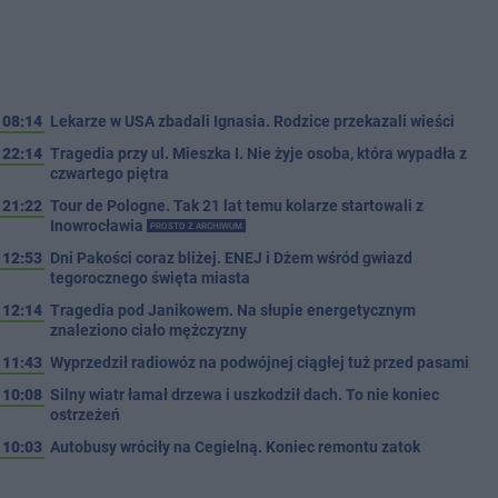
08:14
Lekarze w USA zbadali Ignasia. Rodzice przekazali wieści
22:14
Tragedia przy ul. Mieszka I. Nie żyje osoba, która wypadła z
czwartego piętra
21:22
Tour de Pologne. Tak 21 lat temu kolarze startowali z
Inowrocławia
PROSTO Z ARCHIWUM
12:53
Dni Pakości coraz bliżej. ENEJ i Dżem wśród gwiazd
tegorocznego święta miasta
12:14
Tragedia pod Janikowem. Na słupie energetycznym
znaleziono ciało mężczyzny
11:43
Wyprzedził radiowóz na podwójnej ciągłej tuż przed pasami
10:08
Silny wiatr łamał drzewa i uszkodził dach. To nie koniec
ostrzeżeń
10:03
Autobusy wróciły na Cegielną. Koniec remontu zatok