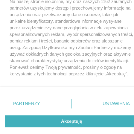
Na naszej stronie ino.online, my oraz naszych 1162 zaufanych
partnerów uzyskujemy dostęp i przechowujemy informacje na
urządzeniu oraz przetwarzamy dane osobowe, takie jak
unikalne identyfikatory, standardowe informacje wysyłane
przez urządzenie czy dane przeglądania w celu zapewniania
spersonalizowanych reklam, wybór spersonalizowanych treści,
pomiar reklam i treści, badanie odbiorców oraz ulepszanie
usług. Za zgodą Użytkownika my i Zaufani Partnerzy możemy
używać dokładnych danych geolokalizacyjnych oraz aktywnie
skanować charakterystykę urządzenia do celów identyfikacji.
Ponieważ cenimy Twoją prywatność, prosimy o zgodę na
korzystanie z tych technologii poprzez kliknięcie „Akceptuję”.
Zgoda jest dobrowolna i zawsze możesz ją zmienić/wycofać
klikając przycisk ustawień prywatności znajdujący się w lewym
dolnym rogu strony
. Niektóre rodzaje przetwarzania danych
nie wymagają zgody użytkownika, ale masz prawo sprzeciwić
PARTNERZY
USTAWIENIA
się takiemu przetwarzaniu. Preferencje będą miały
zastosowania tylko na tej witrynie.
Akceptuję
Zapoznaj się z poniższymi informacjami, abyś mógł świadomie
i komfortowo korzystać z naszych serwisów internetowych.