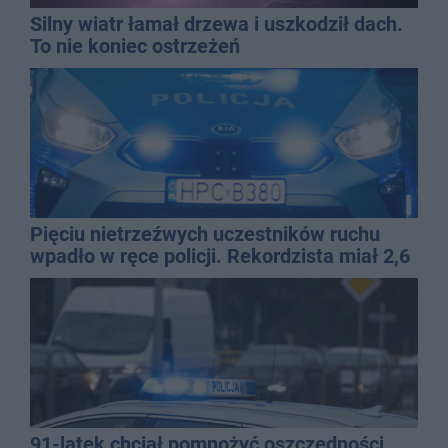
Silny wiatr łamał drzewa i uszkodził dach.
To nie koniec ostrzeżeń
Pięciu nietrzeźwych uczestników ruchu
wpadło w ręce policji. Rekordzista miał 2,6
promila
91-latek chciał pomnożyć oszczędności.