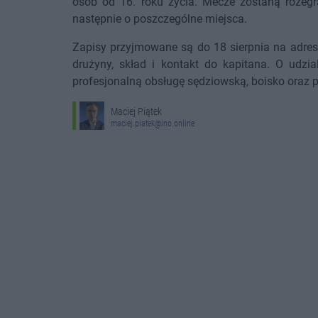
osób od 16. roku życia. Mecze zostaną roze
następnie o poszczególne miejsca.
Zapisy przyjmowane są do 18 sierpnia na adres
drużyny, skład i kontakt do kapitana. O udzia
profesjonalną obsługę sędziowską, boisko oraz 
Maciej Piątek
maciej.piatek@ino.online