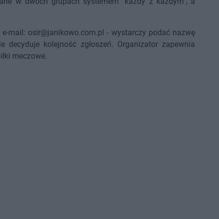
grane w dwóch grupach systemem "każdy z każdym", a
 e-mail: osir@janikowo.com.pl - wystarczy podać nazwę
le decyduje kolejność zgłoszeń. Organizator zapewnia
piłki meczowe.