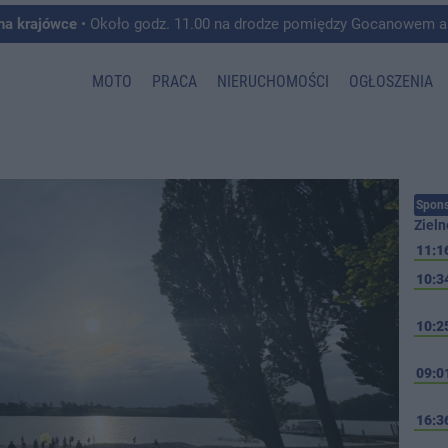
 na krajówce
• Około godz. 11.00 na drodze pomiędzy Gocanowem a Chełmiczkami w g
MOTO
PRACA
NIERUCHOMOŚCI
OGŁOSZENIA
Spons
Zieln
11:1
10:3
10:2
09:0
16:3