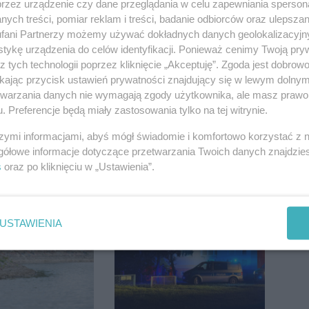
przez urządzenie czy dane przeglądania w celu zapewniania sperson
ych treści, pomiar reklam i treści, badanie odbiorców oraz ulepszan
a noga
Ciężarówka zderzyła się
fani Partnerzy możemy używać dokładnych danych geolokalizacyjn
a go 3 tys. zł.
z kombajnem. Na
tykę urządzenia do celów identyfikacji. Ponieważ cenimy Twoją pry
13 punktów
miejscu lądował
z tych technologii poprzez kliknięcie „Akceptuję”. Zgoda jest dobro
śmigłowiec LPR
ikając przycisk ustawień prywatności znajdujący się w lewym dolny
etwarzania danych nie wymagają zgody użytkownika, ale masz prawo 
. Preferencje będą miały zastosowania tylko na tej witrynie.
szymi informacjami, abyś mógł świadomie i komfortowo korzystać z
gółowe informacje dotyczące przetwarzania Twoich danych znajdzi
s
oraz po kliknięciu w „Ustawienia”.
 w rowie.
Nie żyje Bolesław Szulc,
nia na krajówce
były przewodniczący
Rady Miejskiej i
wieloletni dyrektor SP
USTAWIENIA
14