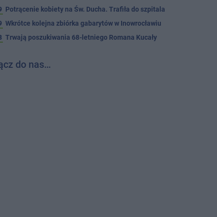
9
Potrącenie kobiety na Św. Ducha. Trafiła do szpitala
9
Wkrótce kolejna zbiórka gabarytów w Inowrocławiu
8
Trwają poszukiwania 68-letniego Romana Kucały
ącz do nas…