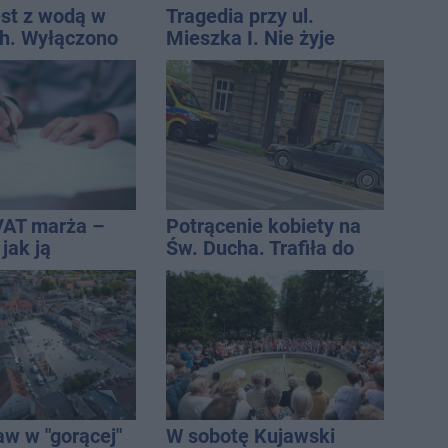
est z wodą w
Tragedia przy ul.
h. Wyłączono
Mieszka I. Nie żyje
 i zaplanowano
osoba, która wypadła z
czwartego piętra
VAT marża –
Potrącenie kobiety na
 jak ją
Św. Ducha. Trafiła do
i jak rozliczyć
szpitala
aw w "gorącej"
W sobotę Kujawski