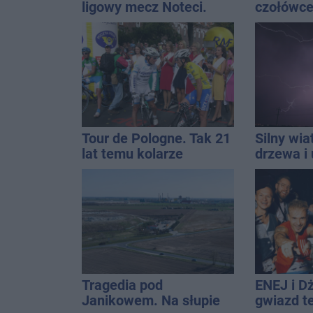
ligowy mecz Noteci.
czołówce
Znamy cały terminarz
analizy 
miasto j
najbardz
na upały
Tour de Pologne. Tak 21
Silny wia
lat temu kolarze
drzewa i 
startowali z
dach. To 
Inowrocławia
ostrzeże
Tragedia pod
ENEJ i D
Janikowem. Na słupie
gwiazd t