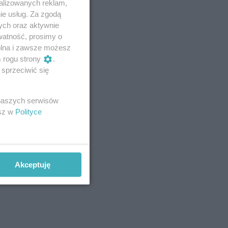
alizowanych reklam,
ie usług. Za zgodą
ych oraz aktywnie
watność, prosimy o
wolna i zawsze możesz
m rogu strony
.
sprzeciwić się
 naszych serwisów
esz w
Polityce
Akceptuję