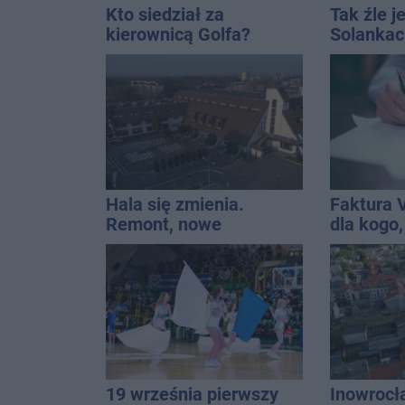
Kto siedział za
Tak źle j
kierownicą Golfa?
Solankac
Kierowca zbiegł po
fontannę
kolizji
dolewkę
Hala się zmienia.
Faktura 
Remont, nowe
dla kogo,
nagłośnienie, a przed
wystawić 
wejściem stanie
QEMETICA ARENA
19 września pierwszy
Inowrocł