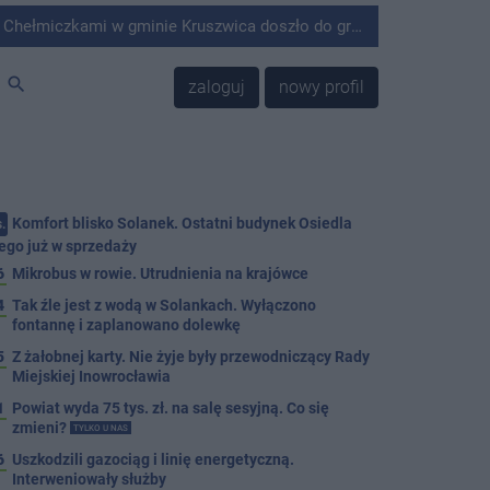
minie Kruszwica doszło do groźnie wyglądającego zdarzenia.
search
zaloguj
nowy profil
Komfort blisko Solanek. Ostatni budynek Osiedla
.
ego już w sprzedaży
6
Mikrobus w rowie. Utrudnienia na krajówce
4
Tak źle jest z wodą w Solankach. Wyłączono
fontannę i zaplanowano dolewkę
5
Z żałobnej karty. Nie żyje były przewodniczący Rady
Miejskiej Inowrocławia
1
Powiat wyda 75 tys. zł. na salę sesyjną. Co się
zmieni?
TYLKO U NAS
6
Uszkodzili gazociąg i linię energetyczną.
Interweniowały służby