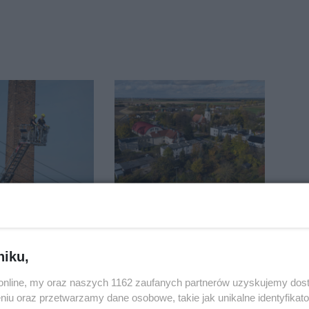
burzy ucierpiał
Zmiany dla pasażerów
onieczna była
na trasie Rojewo-
cja strażaków
Inowrocław
niku,
o.online, my oraz naszych 1162 zaufanych partnerów uzyskujemy dos
niu oraz przetwarzamy dane osobowe, takie jak unikalne identyfikat