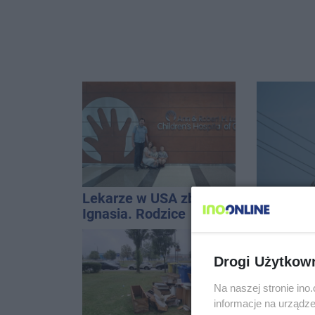
Lekarze w USA zbadali
Podczas 
Ignasia. Rodzice
komin. K
przekazali wieści
interwen
Drogi Użytkow
Na naszej stronie in
informacje na urządze