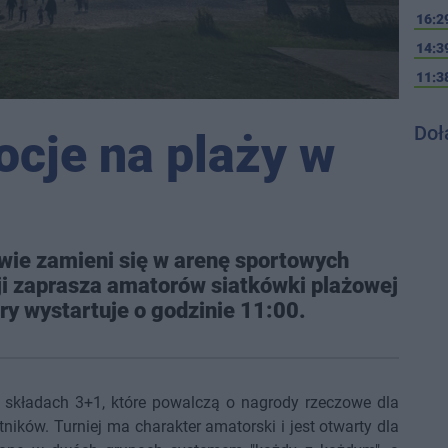
16:2
14:3
11:3
Doł
ocje na plaży w
owie zamieni się w arenę sportowych
i zaprasza amatorów siatkówki plażowej
ry wystartuje o godzinie 11:00.
 składach 3+1, które powalczą o nagrody rzeczowe dla
ników. Turniej ma charakter amatorski i jest otwarty dla