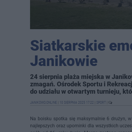
Siatkarskie em
Janikowie
24 sierpnia plaża miejska w Janik
zmagań. Ośrodek Sportu i Rekreacj
do udziału w otwartym turnieju, któ
JANIKOWO.ONLINE
|
10 SIERPNIA 2025 17:22
|
SPORT
|
Na boisku spotka się maksymalnie 6 drużyn, w
najlepszych oraz upominki dla wszystkich uczest