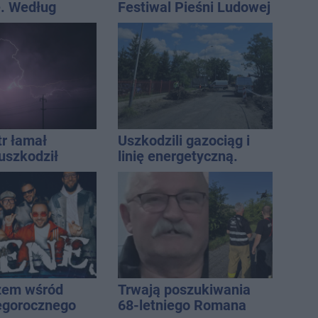
. Według
Festiwal Pieśni Ludowej
Onetu nasze
est jednym z
iej narażonych
tr łamał
Uszkodzili gazociąg i
uszkodził
linię energetyczną.
nie koniec
Interweniowały służby
ń
żem wśród
Trwają poszukiwania
egorocznego
68-letniego Romana