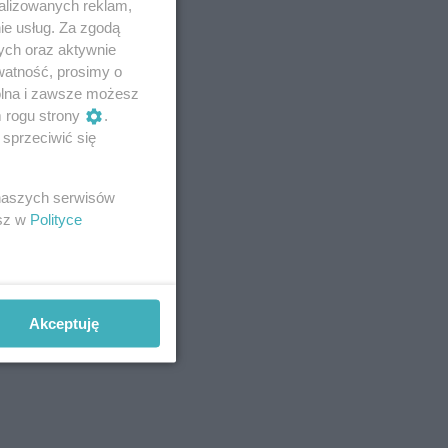
alizowanych reklam,
ie usług. Za zgodą
ych oraz aktywnie
watność, prosimy o
wolna i zawsze możesz
m rogu strony
.
sprzeciwić się
 naszych serwisów
esz w
Polityce
Akceptuję