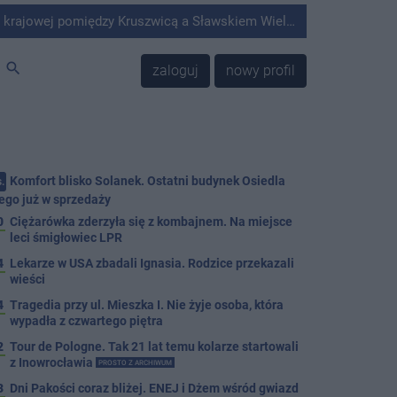
Kruszwicą a Sławskiem Wielkim doszło do zderzenia samochodu ciężarowego z kombajnem.
search
zaloguj
nowy profil
Komfort blisko Solanek. Ostatni budynek Osiedla
.
ego już w sprzedaży
0
Ciężarówka zderzyła się z kombajnem. Na miejsce
leci śmigłowiec LPR
4
Lekarze w USA zbadali Ignasia. Rodzice przekazali
wieści
4
Tragedia przy ul. Mieszka I. Nie żyje osoba, która
wypadła z czwartego piętra
2
Tour de Pologne. Tak 21 lat temu kolarze startowali
z Inowrocławia
PROSTO Z ARCHIWUM
3
Dni Pakości coraz bliżej. ENEJ i Dżem wśród gwiazd