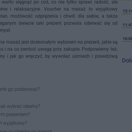
, warto sięgnąć po coś, co nie tylko sprawi radość, ale
tne i relaksacyjne.
Voucher na masaż
to wyjątkowy
12:1
tan, możliwość odprężenia i chwili dla siebie, a także
ieganym świecie taki prezent pozwala oderwać się od
11:4
mysł.
10:0
 na masaż jest doskonałym wyborem na prezent, jakie są
żu i na co zwrócić uwagę przy zakupie. Podpowiemy też,
nny i jak go wręczyć, by wywołać uśmiech i prawdziwą
Doł
arto go podarować?
ak wybrać idealny?
zym prezentem?
ył wyjątkowy?
zące voucherów na masaż