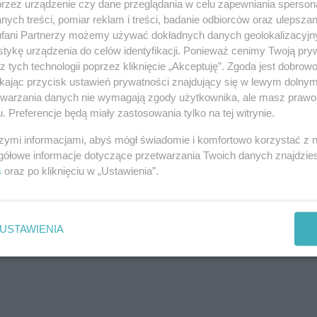
przez urządzenie czy dane przeglądania w celu zapewniania sperson
ym poprzez eleganckie zapakowanie lub dołączenie
ych treści, pomiar reklam i treści, badanie odbiorców oraz ulepszan
 i uwagę.
fani Partnerzy możemy używać dokładnych danych geolokalizacyjn
tykę urządzenia do celów identyfikacji. Ponieważ cenimy Twoją pry
a dotyczące voucherów na masaż
z tych technologii poprzez kliknięcie „Akceptuję”. Zgoda jest dobro
ikając przycisk ustawień prywatności znajdujący się w lewym dolny
ażności?
etwarzania danych nie wymagają zgody użytkownika, ale masz prawo 
 miesięcy, co daje dużo swobody.
. Preferencje będą miały zastosowania tylko na tej witrynie.
szymi informacjami, abyś mógł świadomie i komfortowo korzystać z
ouchera?
gółowe informacje dotyczące przetwarzania Twoich danych znajdzi
śniejszym uzgodnieniu.
s
oraz po kliknięciu w „Ustawienia”.
voucherów przez internet.
USTAWIENIA
b, jednak w przypadku niektórych schorzeń warto