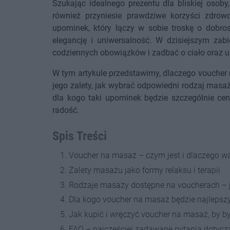
Szukając idealnego prezentu dla bliskiej osoby
również przyniesie prawdziwe korzyści zdrowo
upominek, który łączy w sobie troskę o dobros
elegancję i uniwersalność. W dzisiejszym zab
codziennych obowiązków i zadbać o ciało oraz u
W tym artykule przedstawimy, dlaczego voucher
jego zalety, jak wybrać odpowiedni rodzaj masa
dla kogo taki upominek będzie szczególnie ce
radość.
Spis Treści
Voucher na masaż – czym jest i dlaczego w
Zalety masażu jako formy relaksu i terapii
Rodzaje masaży dostępne na voucherach – j
Dla kogo voucher na masaż będzie najleps
Jak kupić i wręczyć voucher na masaż, by b
FAQ – najczęściej zadawane pytania dotyc