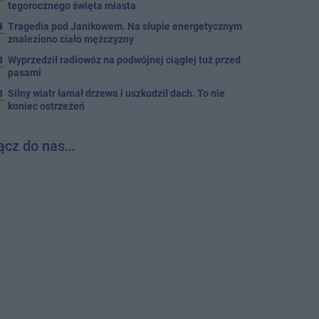
tegorocznego święta miasta
4
Tragedia pod Janikowem. Na słupie energetycznym
znaleziono ciało mężczyzny
3
Wyprzedził radiowóz na podwójnej ciągłej tuż przed
pasami
8
Silny wiatr łamał drzewa i uszkodził dach. To nie
koniec ostrzeżeń
ącz do nas…