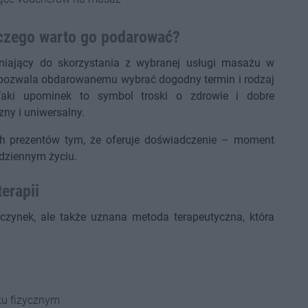
aczego warto go podarować?
niający do skorzystania z wybranej usługi masażu w
óry pozwala obdarowanemu wybrać dogodny termin i rodzaj
aki upominek to symbol troski o zdrowie i dobre
ny i uniwersalny.
h prezentów tym, że oferuje doświadczenie – moment
odziennym życiu.
erapii
zynek, ale także uznana metoda terapeutyczna, która
ku fizycznym