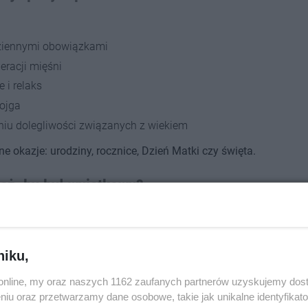
ziennymi obowiązkami
eracji mięśni
 i relaks
wojga
iu dolegliwości związanych z wiekiem
ne okazje: urodziny, rocznice, Dzień Matki czy święta.
aż, by był wyjątkowy?
niku,
i
o.online, my oraz naszych 1162 zaufanych partnerów uzyskujemy dos
niu oraz przetwarzamy dane osobowe, takie jak unikalne identyfikat
nalizacji kuponu