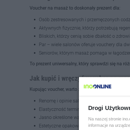
Voucher na masaż to doskonały prezent dla:
Osób zestresowanych i przemęczonych cod
Aktywnych fizycznie, którzy potrzebują regen
Bliskich, którzy cenią sobie dbałość o zdrowie
Par – wiele salonów oferuje vouchery dla d
Seniorów, którym masaż pomaga w łagodzen
To prezent uniwersalny, który sprawdzi się na róż
Jak kupić i wręczyć voucher na mas
Kupując voucher, warto zwrócić uwagę na:
Renomę i opinie salonu masażu
Drogi Użytkow
Elastyczność terminu realizacji vouchera
Jasno określone warunki korzystania z usług
Na naszej stronie in
informacje na urządze
Estetyczne opakowanie lub możliwość perso