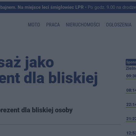
mbajnem. Na miejsce leci śmigłowiec LPR
• Po godz. 9.00 na drodze krajowej pomiędzy 
MOTO
PRACA
NIERUCHOMOŚCI
OGŁOSZENIA
saż jako
Spons
Zieln
nt dla bliskiej
09:3
08:1
22:1
ezent dla bliskiej osoby
21:2
12:5