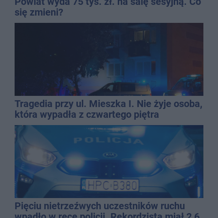
Powiat wyda 75 tys. zł. na salę sesyjną. Co
się zmieni?
Tragedia przy ul. Mieszka I. Nie żyje osoba,
która wypadła z czwartego piętra
Pięciu nietrzeźwych uczestników ruchu
wpadło w ręce policji. Rekordzista miał 2,6