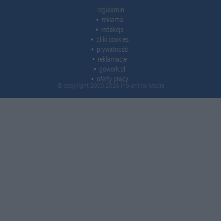
regulamin
reklama
redakcja
pliki cookies
prywatność
reklamacje
gowork.pl
oferty pracy
© copyright 2000-2026 Ino-online Media