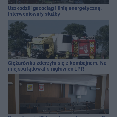
Uszkodzili gazociąg i linię energetyczną.
Interweniowały służby
Ciężarówka zderzyła się z kombajnem. Na
miejscu lądował śmigłowiec LPR