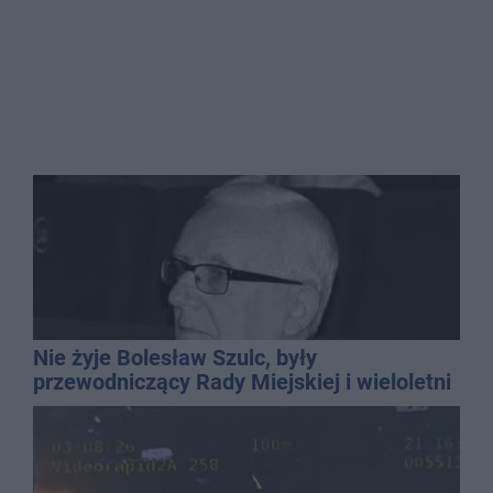
Nie żyje Bolesław Szulc, były
przewodniczący Rady Miejskiej i wieloletni
dyrektor SP 14