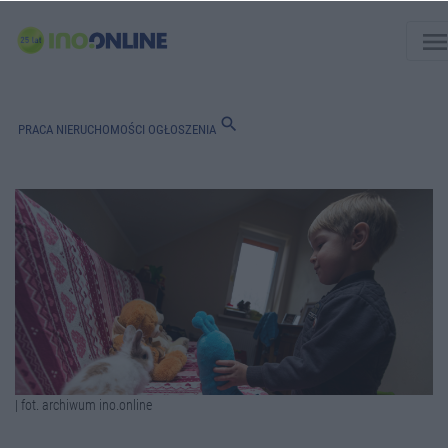
men
search
PRACA
NIERUCHOMOŚCI
OGŁOSZENIA
| fot. archiwum ino.online