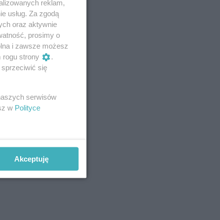
alizowanych reklam,
ie usług. Za zgodą
ych oraz aktywnie
watność, prosimy o
wolna i zawsze możesz
m rogu strony
.
sprzeciwić się
 naszych serwisów
esz w
Polityce
Akceptuję