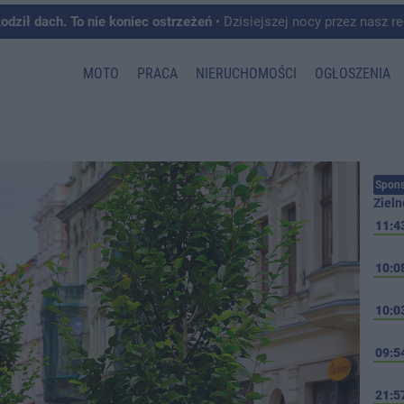
kodził dach. To nie koniec ostrzeżeń
• Dzisiejszej nocy przez nasz region przeszedł front burzowy, któremu towarzyszyły intens
MOTO
PRACA
NIERUCHOMOŚCI
OGŁOSZENIA
Spons
Zieln
11:4
10:0
10:0
09:5
21:5