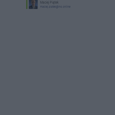
Maciej Piątek
maciej.piatek@ino.online