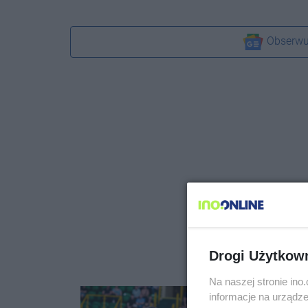
Obserwu
Drogi Użytkow
Na naszej stronie in
informacje na urządze