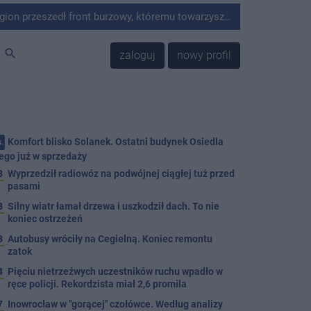
ywne opady deszczu oraz silny wiatr. W wyniku niekorzystnych warunków atmosferycznych strażacy z terenu powiatu interweniowali 13 razy.
search
zaloguj
nowy profil
Komfort blisko Solanek. Ostatni budynek Osiedla
.
ego już w sprzedaży
3
Wyprzedził radiowóz na podwójnej ciągłej tuż przed
pasami
8
Silny wiatr łamał drzewa i uszkodził dach. To nie
koniec ostrzeżeń
3
Autobusy wróciły na Cegielną. Koniec remontu
zatok
4
Pięciu nietrzeźwych uczestników ruchu wpadło w
ręce policji. Rekordzista miał 2,6 promila
7
Inowrocław w "gorącej" czołówce. Według analizy