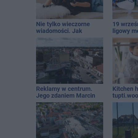
Nie tylko wieczorne
19 wrześ
wiadomości. Jak
ligowy m
mądrze korzystać z
Znamy ca
telewizji, żeby być na
bieżąco, ale nie żyć w
informacyjnym chaosie?
Reklamy w centrum.
Kitchen h
Jego zdaniem Marcin
tupti.wo
Wroński jest w błędzie
wyróżnia 
[akt.]
innych m