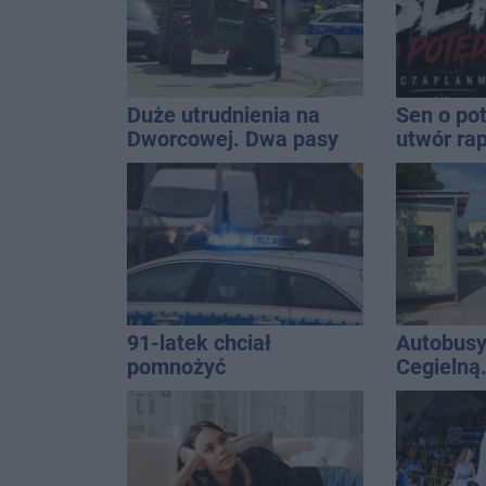
Duże utrudnienia na
Sen o po
Dworcowej. Dwa pasy
utwór ra
blokowała przyczepa od
Inowrocł
ciągnika
uzależni
91-latek chciał
Autobusy
pomnożyć
Cegielną
oszczędności. Stracił
remontu 
ponad 10 tys. zł