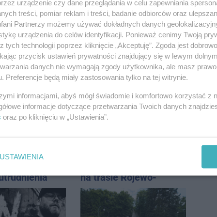
przez urządzenie czy dane przeglądania w celu zapewniania sperson
ych treści, pomiar reklam i treści, badanie odbiorców oraz ulepszan
fani Partnerzy możemy używać dokładnych danych geolokalizacyjn
tykę urządzenia do celów identyfikacji. Ponieważ cenimy Twoją pry
z tych technologii poprzez kliknięcie „Akceptuję”. Zgoda jest dobro
ikając przycisk ustawień prywatności znajdujący się w lewym dolny
 potem burze.
Połowa wakacji na
etwarzania danych nie wymagają zgody użytkownika, ale masz prawo 
ogoda nad
drogach. Policja
. Preferencje będą miały zastosowania tylko na tej witrynie.
regionem
podsumowała lipiec
szymi informacjami, abyś mógł świadomie i komfortowo korzystać z
gółowe informacje dotyczące przetwarzania Twoich danych znajdzi
s
oraz po kliknięciu w „Ustawienia”.
USTAWIENIA
wpadł do
Zmiany dla pasażerów
utrudnienia
na trasie Rojewo-
Inowrocław