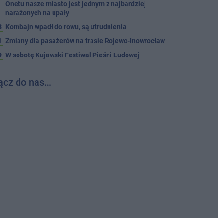
Onetu nasze miasto jest jednym z najbardziej
narażonych na upały
3
Kombajn wpadł do rowu, są utrudnienia
1
Zmiany dla pasażerów na trasie Rojewo-Inowrocław
9
W sobotę Kujawski Festiwal Pieśni Ludowej
ącz do nas…