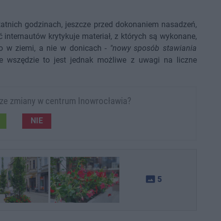
atnich godzinach, jeszcze przed dokonaniem nasadzeń,
internautów krytykuje materiał, z których są wykonane,
o w ziemi, a nie w donicach -
"nowy sposób stawiania
ie wszędzie to jest jednak możliwe z uwagi na liczne
sze zmiany w centrum Inowrocławia?
NIE
photo_size_select_actual
5