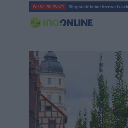
WIESZ PIERWSZY
Silny wiatr łamał drzewa i usz