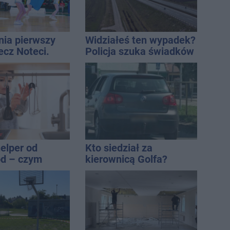
nia pierwszy
Widziałeś ten wypadek?
ecz Noteci.
Policja szuka świadków
ły terminarz
elper od
Kto siedział za
od – czym
kierownicą Golfa?
się na tle
Kierowca zbiegł po
odeli?
kolizji