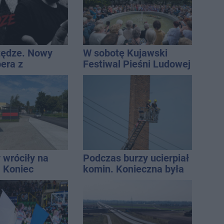
tędze. Nowy
W sobotę Kujawski
pera z
Festiwal Pieśni Ludowej
awia przeciwko
eniom
 wróciły na
Podczas burzy ucierpiał
. Koniec
komin. Konieczna była
zatok
interwencja strażaków