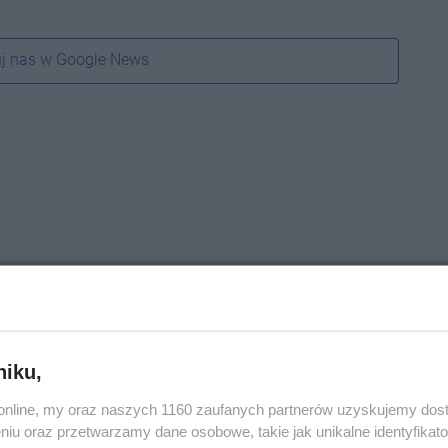
j nas w Google News
niku,
o.online, my oraz naszych 1160 zaufanych partnerów uzyskujemy dos
niu oraz przetwarzamy dane osobowe, takie jak unikalne identyfikat