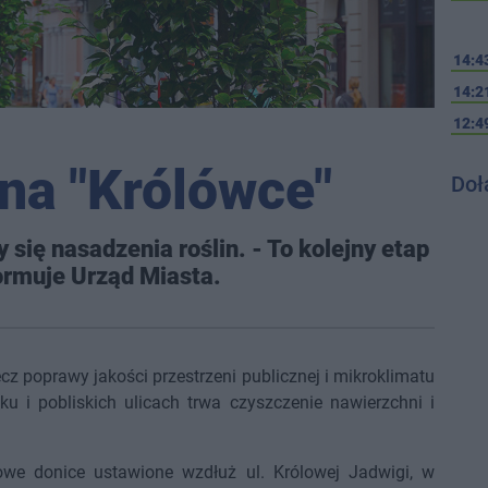
14:4
14:2
12:4
 na "Królówce"
Doł
się nasadzenia roślin. - To kolejny etap
ormuje Urząd Miasta.
ecz poprawy jakości przestrzeni publicznej i mikroklimatu
 i pobliskich ulicach trwa czyszczenie nawierzchni i
we donice ustawione wzdłuż ul. Królowej Jadwigi, w