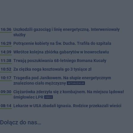
16:36
Uszkodzili gazociąg i linię energetyczną. Interweniowały
służby
16:29
Potrącenie kobiety na Św. Ducha. Trafiła do szpitala
14:39
Wkrótce kolejna zbiórka gabarytów w Inowrocławiu
11:38
Trwają poszukiwania 68-letniego Romana Kucały
10:52
Za ciężka noga kosztowała go 3 tysiące zł
10:17
Tragedia pod Janikowem. Na słupie energetycznym
znaleziono ciało mężczyzny
AKTUALIZACJA
09:30
Ciężarówka zderzyła się z kombajnem. Na miejscu lądował
śmigłowiec LPR
VIDEO
08:14
Lekarze w USA zbadali Ignasia. Rodzice przekazali wieści
Dołącz do nas…