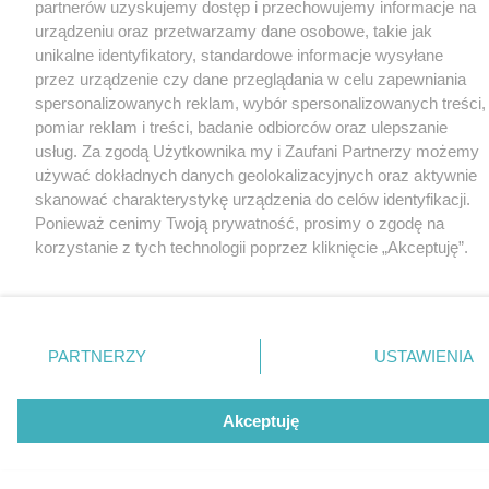
partnerów uzyskujemy dostęp i przechowujemy informacje na
urządzeniu oraz przetwarzamy dane osobowe, takie jak
unikalne identyfikatory, standardowe informacje wysyłane
przez urządzenie czy dane przeglądania w celu zapewniania
spersonalizowanych reklam, wybór spersonalizowanych treści,
pomiar reklam i treści, badanie odbiorców oraz ulepszanie
usług. Za zgodą Użytkownika my i Zaufani Partnerzy możemy
używać dokładnych danych geolokalizacyjnych oraz aktywnie
skanować charakterystykę urządzenia do celów identyfikacji.
Ponieważ cenimy Twoją prywatność, prosimy o zgodę na
korzystanie z tych technologii poprzez kliknięcie „Akceptuję”.
Zgoda jest dobrowolna i zawsze możesz ją zmienić/wycofać
klikając przycisk ustawień prywatności znajdujący się w lewym
dolnym rogu strony
. Niektóre rodzaje przetwarzania danych
nie wymagają zgody użytkownika, ale masz prawo sprzeciwić
PARTNERZY
USTAWIENIA
się takiemu przetwarzaniu. Preferencje będą miały
zastosowania tylko na tej witrynie.
Akceptuję
Zapoznaj się z poniższymi informacjami, abyś mógł świadomie
i komfortowo korzystać z naszych serwisów internetowych.
Szczegółowe informacje dotyczące przetwarzania Twoich