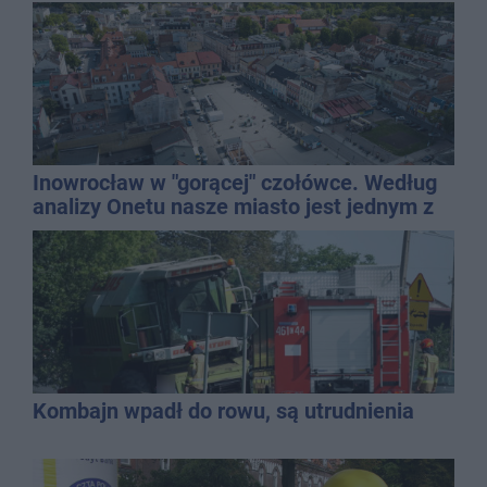
Inowrocław w "gorącej" czołówce. Według
analizy Onetu nasze miasto jest jednym z
najbardziej narażonych na upały
Kombajn wpadł do rowu, są utrudnienia