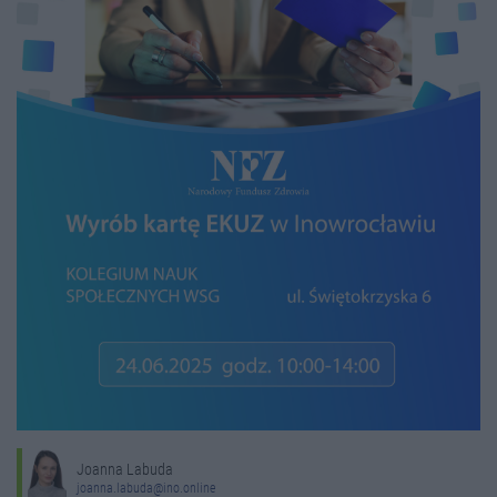
Joanna Labuda
joanna.labuda@ino.online