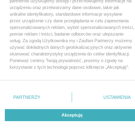
partnerów uzyskujemy dostęp i przechowujemy informacje na
urządzeniu oraz przetwarzamy dane osobowe, takie jak
unikalne identyfikatory, standardowe informacje wysyłane
przez urządzenie czy dane przeglądania w celu zapewniania
spersonalizowanych reklam, wybór spersonalizowanych treści,
pomiar reklam i treści, badanie odbiorców oraz ulepszanie
usług. Za zgodą Użytkownika my i Zaufani Partnerzy możemy
używać dokładnych danych geolokalizacyjnych oraz aktywnie
skanować charakterystykę urządzenia do celów identyfikacji.
Ponieważ cenimy Twoją prywatność, prosimy o zgodę na
korzystanie z tych technologii poprzez kliknięcie „Akceptuję”.
Zgoda jest dobrowolna i zawsze możesz ją zmienić/wycofać
klikając przycisk ustawień prywatności znajdujący się w lewym
dolnym rogu strony
. Niektóre rodzaje przetwarzania danych
nie wymagają zgody użytkownika, ale masz prawo sprzeciwić
PARTNERZY
USTAWIENIA
się takiemu przetwarzaniu. Preferencje będą miały
zastosowania tylko na tej witrynie.
Akceptuję
Zapoznaj się z poniższymi informacjami, abyś mógł świadomie
i komfortowo korzystać z naszych serwisów internetowych.
Szczegółowe informacje dotyczące przetwarzania Twoich