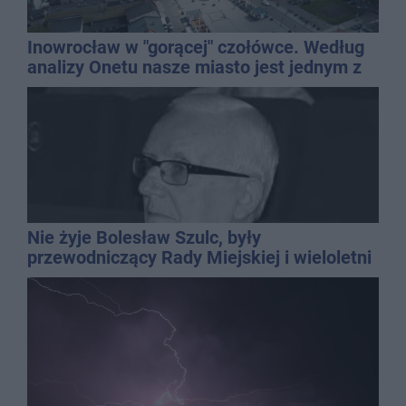
Inowrocław w "gorącej" czołówce. Według
analizy Onetu nasze miasto jest jednym z
najbardziej narażonych na upały
Nie żyje Bolesław Szulc, były
przewodniczący Rady Miejskiej i wieloletni
dyrektor SP 14