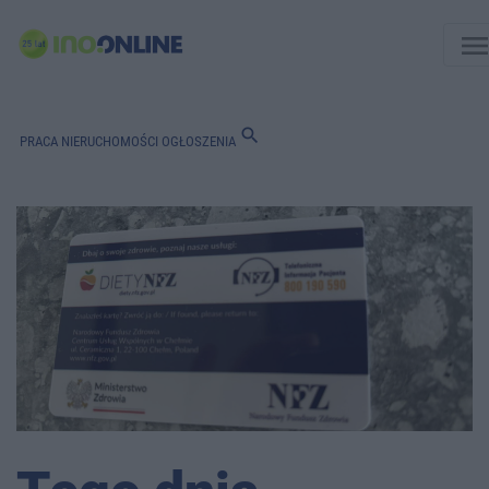
men
search
PRACA
NIERUCHOMOŚCI
OGŁOSZENIA