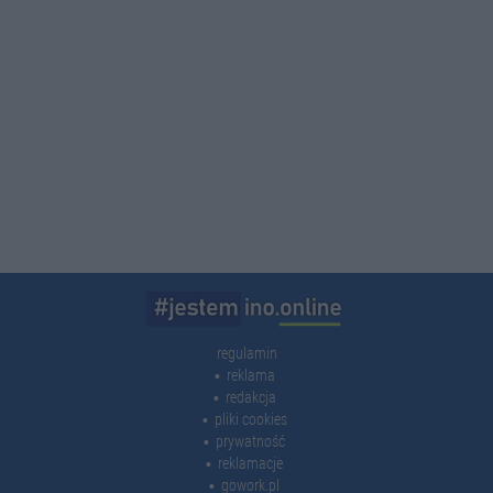
regulamin
reklama
redakcja
pliki cookies
prywatność
reklamacje
gowork.pl