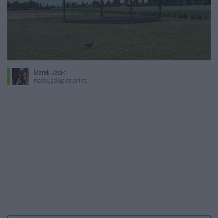
Marek Jasik
marek.jasik@ino.online