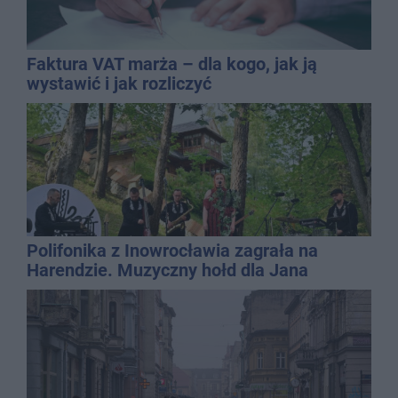
Faktura VAT marża – dla kogo, jak ją
wystawić i jak rozliczyć
Polifonika z Inowrocławia zagrała na
Harendzie. Muzyczny hołd dla Jana
Kasprowicza