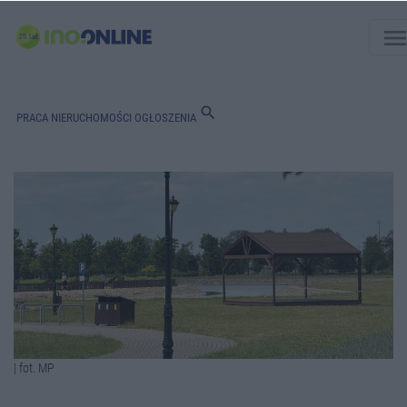
men
search
PRACA
NIERUCHOMOŚCI
OGŁOSZENIA
| fot. MP