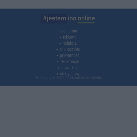
regulamin
reklama
redakcja
pliki cookies
prywatność
reklamacje
gowork.pl
oferty pracy
© copyright 2000-2026 Ino-online Media