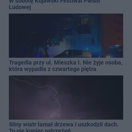
W sobotę Kujawski Festiwal Pieśni
Ludowej
Tragedia przy ul. Mieszka I. Nie żyje osoba,
która wypadła z czwartego piętra
Silny wiatr łamał drzewa i uszkodził dach.
To nie koniec ostrzeżeń