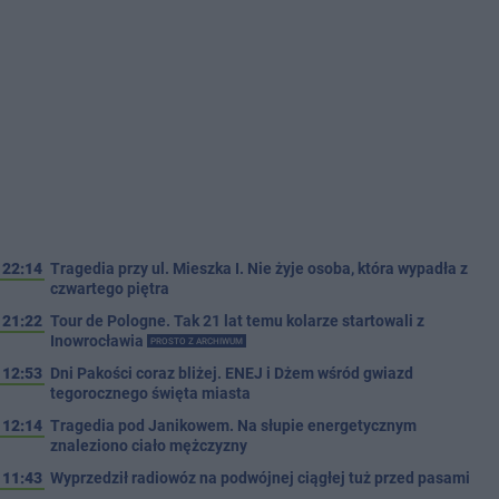
22:14
Tragedia przy ul. Mieszka I. Nie żyje osoba, która wypadła z
czwartego piętra
21:22
Tour de Pologne. Tak 21 lat temu kolarze startowali z
Inowrocławia
PROSTO Z ARCHIWUM
12:53
Dni Pakości coraz bliżej. ENEJ i Dżem wśród gwiazd
tegorocznego święta miasta
12:14
Tragedia pod Janikowem. Na słupie energetycznym
znaleziono ciało mężczyzny
11:43
Wyprzedził radiowóz na podwójnej ciągłej tuż przed pasami