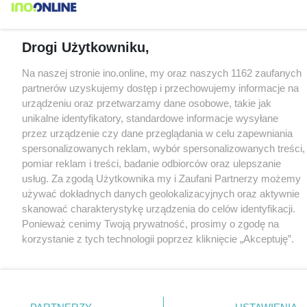
Drogi Użytkowniku,
Na naszej stronie ino.online, my oraz naszych 1162 zaufanych
partnerów uzyskujemy dostęp i przechowujemy informacje na
urządzeniu oraz przetwarzamy dane osobowe, takie jak
unikalne identyfikatory, standardowe informacje wysyłane
przez urządzenie czy dane przeglądania w celu zapewniania
spersonalizowanych reklam, wybór spersonalizowanych treści,
pomiar reklam i treści, badanie odbiorców oraz ulepszanie
usług. Za zgodą Użytkownika my i Zaufani Partnerzy możemy
używać dokładnych danych geolokalizacyjnych oraz aktywnie
skanować charakterystykę urządzenia do celów identyfikacji.
Ponieważ cenimy Twoją prywatność, prosimy o zgodę na
korzystanie z tych technologii poprzez kliknięcie „Akceptuję”.
Zgoda jest dobrowolna i zawsze możesz ją zmienić/wycofać
klikając przycisk ustawień prywatności znajdujący się w lewym
dolnym rogu strony
. Niektóre rodzaje przetwarzania danych
nie wymagają zgody użytkownika, ale masz prawo sprzeciwić