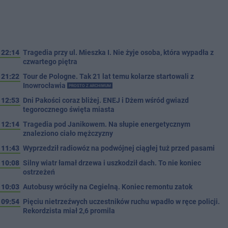
22:14
Tragedia przy ul. Mieszka I. Nie żyje osoba, która wypadła z
czwartego piętra
21:22
Tour de Pologne. Tak 21 lat temu kolarze startowali z
Inowrocławia
PROSTO Z ARCHIWUM
12:53
Dni Pakości coraz bliżej. ENEJ i Dżem wśród gwiazd
tegorocznego święta miasta
12:14
Tragedia pod Janikowem. Na słupie energetycznym
znaleziono ciało mężczyzny
11:43
Wyprzedził radiowóz na podwójnej ciągłej tuż przed pasami
10:08
Silny wiatr łamał drzewa i uszkodził dach. To nie koniec
ostrzeżeń
10:03
Autobusy wróciły na Cegielną. Koniec remontu zatok
09:54
Pięciu nietrzeźwych uczestników ruchu wpadło w ręce policji.
Rekordzista miał 2,6 promila