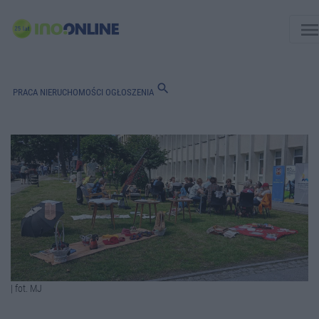
men
search
PRACA
NIERUCHOMOŚCI
OGŁOSZENIA
| fot. MJ