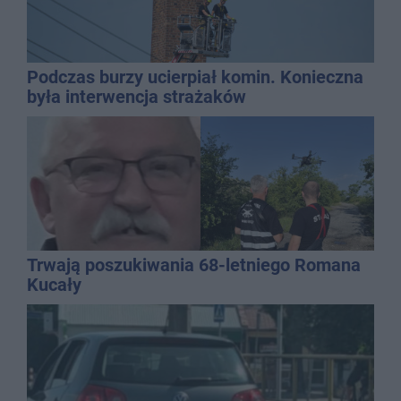
Podczas burzy ucierpiał komin. Konieczna
była interwencja strażaków
Trwają poszukiwania 68-letniego Romana
Kucały