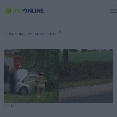
men
search
PRACA
NIERUCHOMOŚCI
OGŁOSZENIA
| fot. MJ