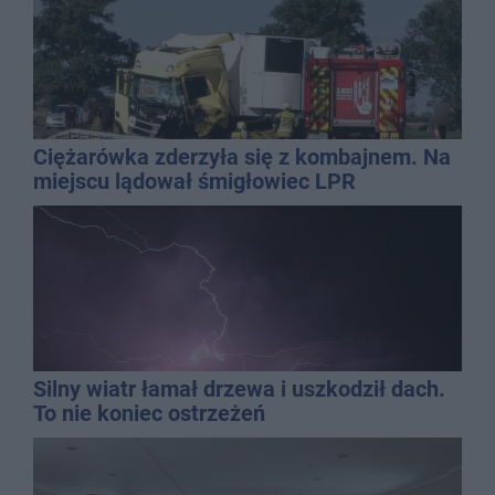
Ciężarówka zderzyła się z kombajnem. Na
miejscu lądował śmigłowiec LPR
Silny wiatr łamał drzewa i uszkodził dach.
To nie koniec ostrzeżeń