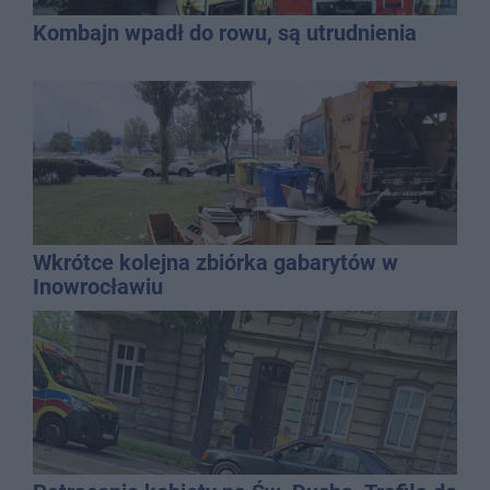
Kombajn wpadł do rowu, są utrudnienia
Wkrótce kolejna zbiórka gabarytów w
Inowrocławiu