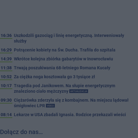
16:36
Uszkodzili gazociąg i linię energetyczną. Interweniowały
służby
16:29
Potrącenie kobiety na Św. Ducha. Trafiła do szpitala
14:39
Wkrótce kolejna zbiórka gabarytów w Inowrocławiu
11:38
Trwają poszukiwania 68-letniego Romana Kucały
10:52
Za ciężka noga kosztowała go 3 tysiące zł
10:17
Tragedia pod Janikowem. Na słupie energetycznym
znaleziono ciało mężczyzny
AKTUALIZACJA
09:30
Ciężarówka zderzyła się z kombajnem. Na miejscu lądował
śmigłowiec LPR
VIDEO
08:14
Lekarze w USA zbadali Ignasia. Rodzice przekazali wieści
Dołącz do nas…