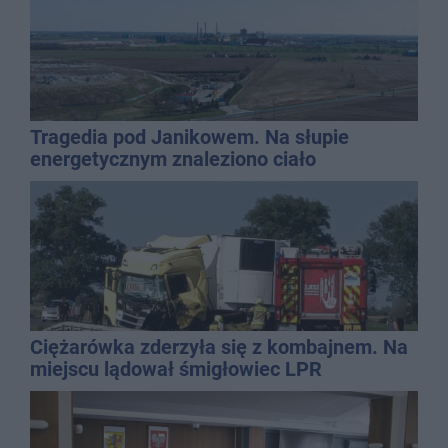
Tragedia pod Janikowem. Na słupie
energetycznym znaleziono ciało
mężczyzny
Ciężarówka zderzyła się z kombajnem. Na
miejscu lądował śmigłowiec LPR