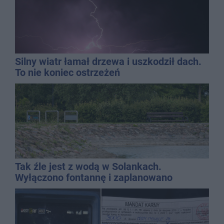
Silny wiatr łamał drzewa i uszkodził dach.
To nie koniec ostrzeżeń
Tak źle jest z wodą w Solankach.
Wyłączono fontannę i zaplanowano
dolewkę