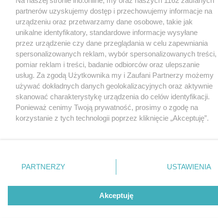
Na naszej stronie ino.online, my oraz naszych 1162 zaufanych
partnerów uzyskujemy dostęp i przechowujemy informacje na
urządzeniu oraz przetwarzamy dane osobowe, takie jak
unikalne identyfikatory, standardowe informacje wysyłane
przez urządzenie czy dane przeglądania w celu zapewniania
spersonalizowanych reklam, wybór spersonalizowanych treści,
pomiar reklam i treści, badanie odbiorców oraz ulepszanie
usług. Za zgodą Użytkownika my i Zaufani Partnerzy możemy
używać dokładnych danych geolokalizacyjnych oraz aktywnie
skanować charakterystykę urządzenia do celów identyfikacji.
Ponieważ cenimy Twoją prywatność, prosimy o zgodę na
korzystanie z tych technologii poprzez kliknięcie „Akceptuję”.
Zgoda jest dobrowolna i zawsze możesz ją zmienić/wycofać
klikając przycisk ustawień prywatności znajdujący się w lewym
dolnym rogu strony
. Niektóre rodzaje przetwarzania danych
nie wymagają zgody użytkownika, ale masz prawo sprzeciwić
PARTNERZY
USTAWIENIA
się takiemu przetwarzaniu. Preferencje będą miały
zastosowania tylko na tej witrynie.
Akceptuję
Zapoznaj się z poniższymi informacjami, abyś mógł świadomie
i komfortowo korzystać z naszych serwisów internetowych.