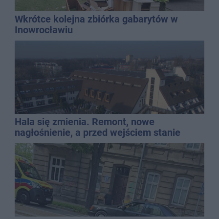
Wkrótce kolejna zbiórka gabarytów w
Inowrocławiu
Hala się zmienia. Remont, nowe
nagłośnienie, a przed wejściem stanie
QEMETICA ARENA