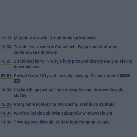
11:16
Mikrobus w rowie. Utrudnienia na krajówce
10:34
Tak źle jest z wodą w Solankach. Wyłączono fontannę i
zaplanowano dolewkę
10:25
Z żałobnej karty. Nie żyje były przewodniczący Rady Miejskiej
Inowrocławia
09:01
Powiat wyda 75 tys. zł. na salę sesyjną. Co się zmieni?
TYLKO U
NAS
16:36
Uszkodzili gazociąg i linię energetyczną. Interweniowały
służby
16:29
Potrącenie kobiety na Św. Ducha. Trafiła do szpitala
14:39
Wkrótce kolejna zbiórka gabarytów w Inowrocławiu
11:38
Trwają poszukiwania 68-letniego Romana Kucały