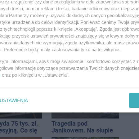
. Trafiła do
gwiazd tegorocznego
przez urządzenie czy dane przeglądania w celu zapewniania sperson
święta miasta
ych treści, pomiar reklam i treści, badanie odbiorców oraz ulepszan
fani Partnerzy możemy używać dokładnych danych geolokalizacyjn
tykę urządzenia do celów identyfikacji. Ponieważ cenimy Twoją pry
z tych technologii poprzez kliknięcie „Akceptuję”. Zgoda jest dobro
ikając przycisk ustawień prywatności znajdujący się w lewym dolny
etwarzania danych nie wymagają zgody użytkownika, ale masz prawo 
. Preferencje będą miały zastosowania tylko na tej witrynie.
kolejna zbiórka
W sobotę Kujawski
szymi informacjami, abyś mógł świadomie i komfortowo korzystać z
ów w
Festiwal Pieśni Ludowej
gółowe informacje dotyczące przetwarzania Twoich danych znajdzi
awiu
s
oraz po kliknięciu w „Ustawienia”.
USTAWIENIA
da 75 tys. zł.
Tragedia pod
esyjną. Co się
Janikowem. Na słupie
energetycznym