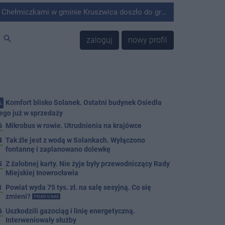
minie Kruszwica doszło do groźnie wyglądającego zdarzenia.
search
zaloguj
nowy profil
Komfort blisko Solanek. Ostatni budynek Osiedla
.
ego już w sprzedaży
6
Mikrobus w rowie. Utrudnienia na krajówce
4
Tak źle jest z wodą w Solankach. Wyłączono
fontannę i zaplanowano dolewkę
5
Z żałobnej karty. Nie żyje były przewodniczący Rady
Miejskiej Inowrocławia
1
Powiat wyda 75 tys. zł. na salę sesyjną. Co się
zmieni?
TYLKO U NAS
6
Uszkodzili gazociąg i linię energetyczną.
Interweniowały służby