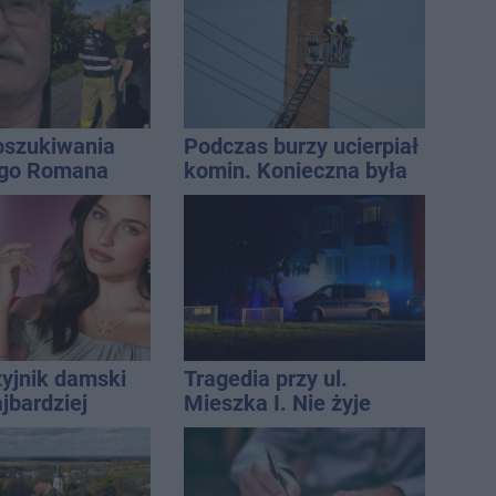
oszukiwania
Podczas burzy ucierpiał
ego Romana
komin. Konieczna była
interwencja strażaków
zyjnik damski
Tragedia przy ul.
jbardziej
Mieszka I. Nie żyje
lny? Modele,
osoba, która wypadła z
ują do wielu
czwartego piętra