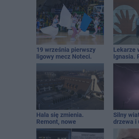
19 września pierwszy
Lekarze 
ligowy mecz Noteci.
Ignasia.
Znamy cały terminarz
przekazal
Hala się zmienia.
Silny wia
Remont, nowe
drzewa i 
nagłośnienie, a przed
dach. To 
wejściem stanie
ostrzeże