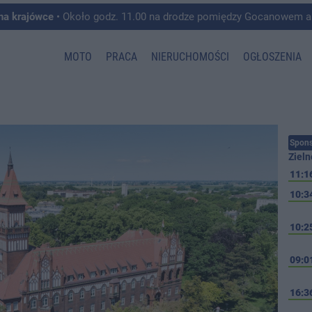
 na krajówce
• Około godz. 11.00 na drodze pomiędzy Gocanowem a Chełmiczkami w g
MOTO
PRACA
NIERUCHOMOŚCI
OGŁOSZENIA
Spons
Zieln
11:1
10:3
10:2
09:0
16:3