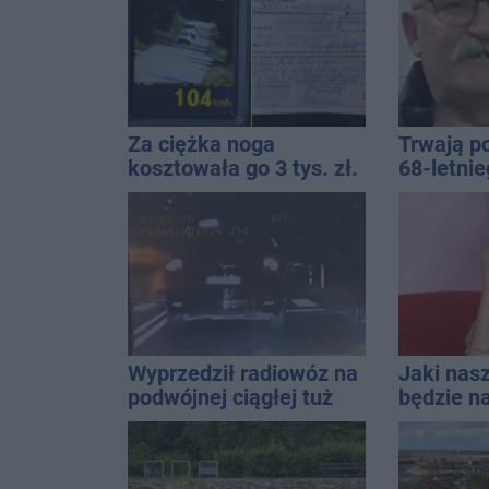
QEMETICA ARENA
Za ciężka noga
Trwają p
kosztowała go 3 tys. zł.
68-letni
Do tego 13 punktów
Kucały
Wyprzedził radiowóz na
Jaki nas
podwójnej ciągłej tuż
będzie na
przed pasami
uniwersa
które pas
stylizacji