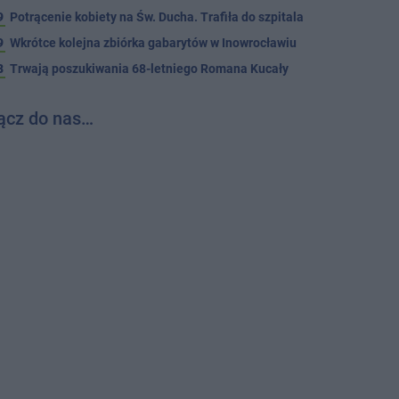
9
Potrącenie kobiety na Św. Ducha. Trafiła do szpitala
9
Wkrótce kolejna zbiórka gabarytów w Inowrocławiu
8
Trwają poszukiwania 68-letniego Romana Kucały
ącz do nas…