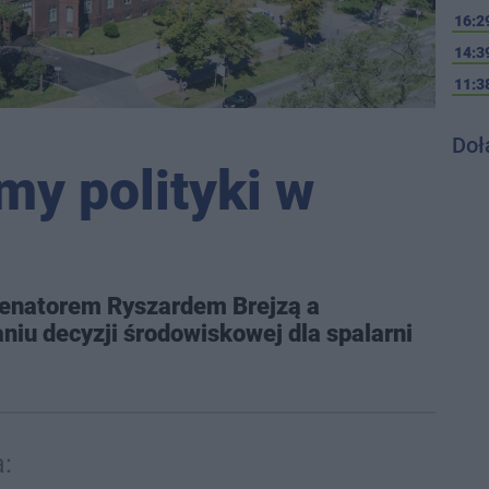
16:2
14:3
11:3
Doł
my polityki w
senatorem Ryszardem Brejzą a
iu decyzji środowiskowej dla spalarni
a: