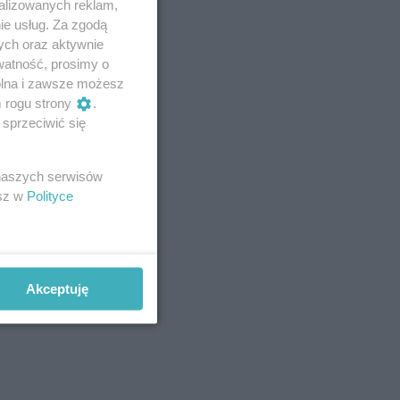
alizowanych reklam,
ie usług. Za zgodą
ych oraz aktywnie
watność, prosimy o
wolna i zawsze możesz
m rogu strony
.
sprzeciwić się
 naszych serwisów
esz w
Polityce
Akceptuję