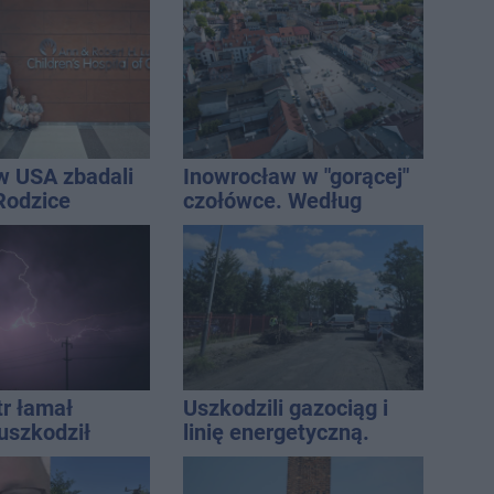
znaleziono ciało
mężczyzny
w USA zbadali
Inowrocław w "gorącej"
 Rodzice
czołówce. Według
i wieści
analizy Onetu nasze
miasto jest jednym z
najbardziej narażonych
na upały
tr łamał
Uszkodzili gazociąg i
uszkodził
linię energetyczną.
nie koniec
Interweniowały służby
ń