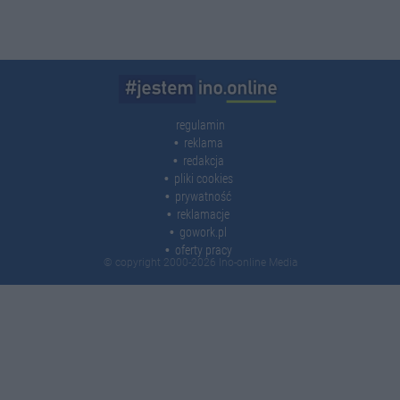
regulamin
reklama
redakcja
pliki cookies
prywatność
reklamacje
gowork.pl
oferty pracy
© copyright 2000-2026 Ino-online Media