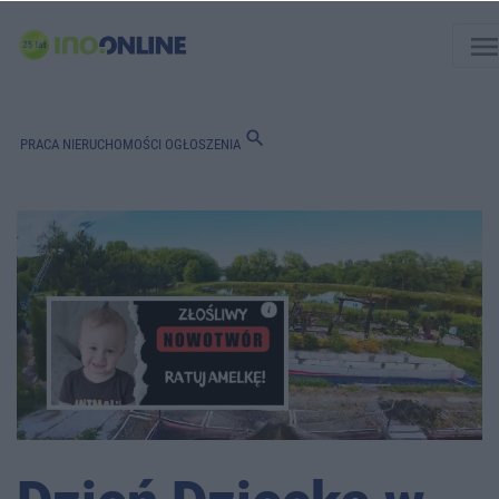
men
search
PRACA
NIERUCHOMOŚCI
OGŁOSZENIA