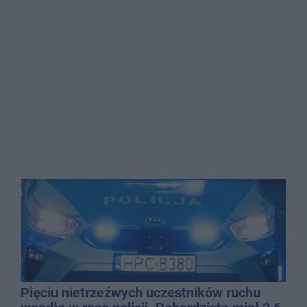
Pięciu nietrzeźwych uczestników ruchu