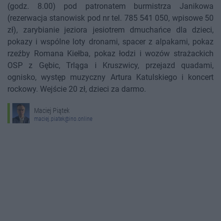
(godz. 8.00) pod patronatem burmistrza Janikowa
(rezerwacja stanowisk pod nr tel. 785 541 050, wpisowe 50
zł), zarybianie jeziora jesiotrem dmuchańce dla dzieci,
pokazy i wspólne loty dronami, spacer z alpakami, pokaz
rzeźby Romana Kiełba, pokaz łodzi i wozów strażackich
OSP z Gębic, Trląga i Kruszwicy, przejazd quadami,
ognisko, występ muzyczny Artura Katulskiego i koncert
rockowy. Wejście 20 zł, dzieci za darmo.
Maciej Piątek
maciej.piatek@ino.online