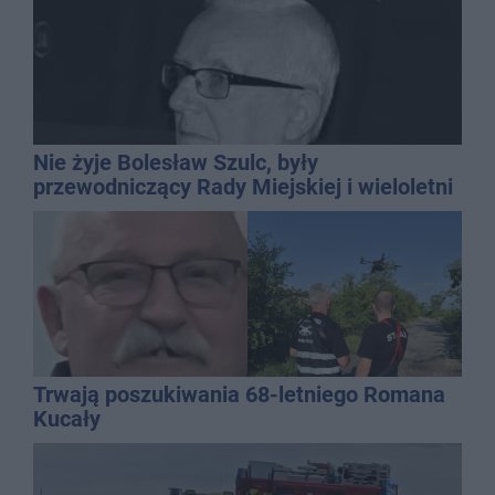
Nie żyje Bolesław Szulc, były
przewodniczący Rady Miejskiej i wieloletni
dyrektor SP 14
Trwają poszukiwania 68-letniego Romana
Kucały