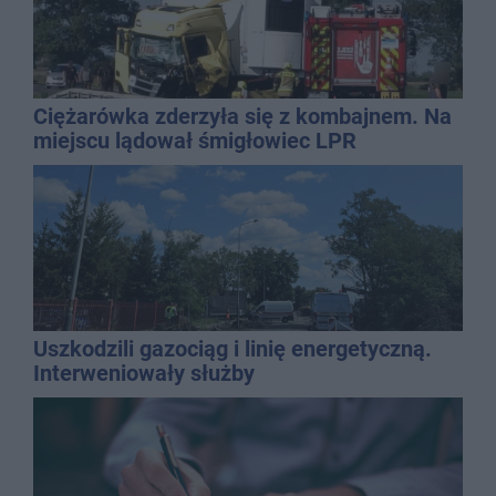
Ciężarówka zderzyła się z kombajnem. Na
miejscu lądował śmigłowiec LPR
Uszkodzili gazociąg i linię energetyczną.
Interweniowały służby