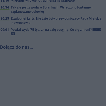
11:16
Mikrobus w rowie. Utrudnienia na krajówce
10:34
Tak źle jest z wodą w Solankach. Wyłączono fontannę i
zaplanowano dolewkę
10:25
Z żałobnej karty. Nie żyje były przewodniczący Rady Miejskiej
Inowrocławia
09:01
Powiat wyda 75 tys. zł. na salę sesyjną. Co się zmieni?
TYLKO U
NAS
Dołącz do nas…