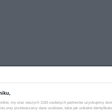
niku,
o.online, my oraz naszych 1160 zaufanych partnerów uzyskujemy dos
niu oraz przetwarzamy dane osobowe, takie jak unikalne identyfikat