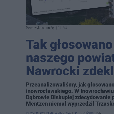
Pełen wykres poniżej. | fot. MJ
Tak głosowano
naszego powiat
Nawrocki zdekl
Przeanalizowaliśmy, jak głosowano
inowrocławskiego. W Inowrocławiu
Dąbrowie Biskupiej zdecydowanie 
Mentzen niemal wyprzedził Trzask
INOWROCŁAW
|
19 MAJA 2025 09:42
|
SPOŁECZEŃSTWO
|