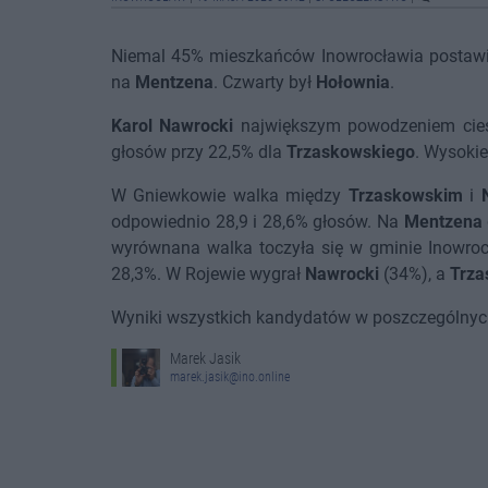
Niemal 45% mieszkańców Inowrocławia postaw
na
Mentzena
. Czwarty był
Hołownia
.
Karol Nawrocki
największym powodzeniem ciesz
głosów przy 22,5% dla
Trzaskowskiego
. Wysoki
W Gniewkowie walka między
Trzaskowskim
i
odpowiednio 28,9 i 28,6% głosów. Na
Mentzena
wyrównana walka toczyła się w gminie Inowroc
28,3%. W Rojewie wygrał
Nawrocki
(34%), a
Trza
Wyniki wszystkich kandydatów w poszczególnych
Marek Jasik
marek.jasik@ino.online