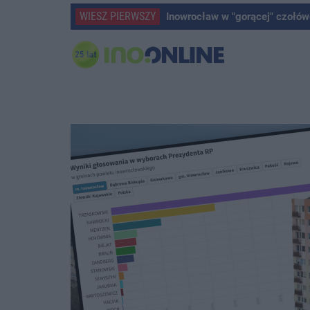
WIESZ PIERWSZY
Inowrocław w "gorącej" czołów