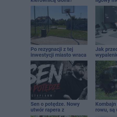
kierownicą Golfa?
ligowy m
Kierowca zbiegł po
Znamy ca
kolizji
Po rezygnacji z tej
Jak prze
inwestycji miasto wraca
wypaleni
do tematu
dopadnie
Sen o potędze. Nowy
Kombajn 
utwór rapera z
rowu, są 
Inowrocławia przeciwko