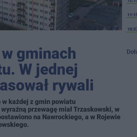
12:1
11:1
10:3
 w gminach
Doł
u. W jednej
asował rywali
 w każdej z gmin powiatu
 wyraźną przewagę miał Trzaskowski, w
postawiono na Nawrockiego, a w Rojewie
owskiego.