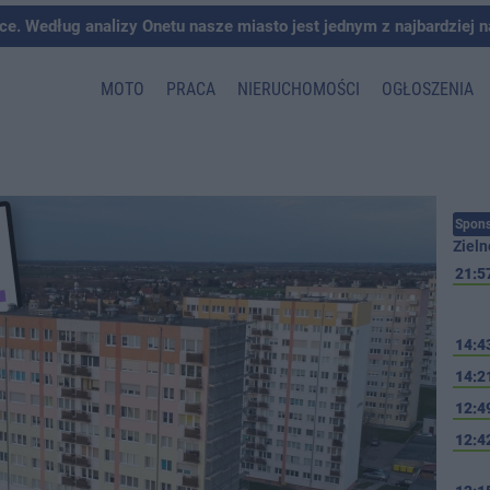
ce. Według analizy Onetu nasze miasto jest jednym z najbardziej 
MOTO
PRACA
NIERUCHOMOŚCI
OGŁOSZENIA
Spons
Zieln
21:5
14:4
14:2
12:4
12:4