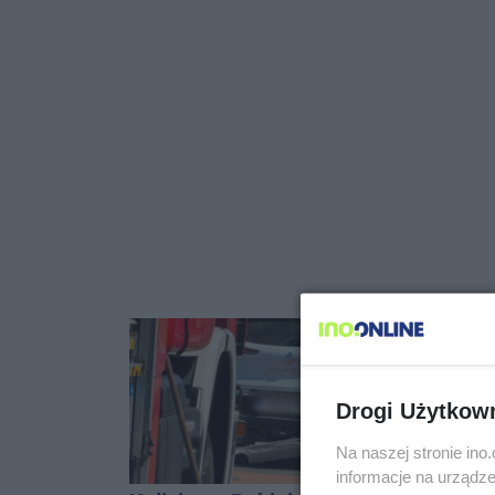
Drogi Użytkow
Na naszej stronie in
informacje na urządze