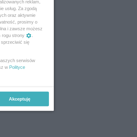
alizowanych reklam,
ie usług. Za zgodą
ych oraz aktywnie
watność, prosimy o
wolna i zawsze możesz
m rogu strony
.
sprzeciwić się
 naszych serwisów
esz w
Polityce
Akceptuję