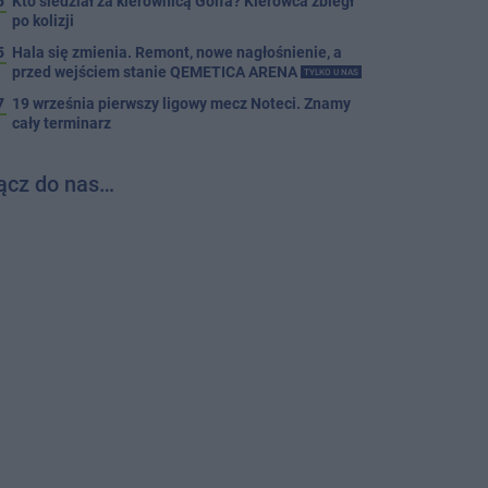
5
Kto siedział za kierownicą Golfa? Kierowca zbiegł
po kolizji
5
Hala się zmienia. Remont, nowe nagłośnienie, a
przed wejściem stanie QEMETICA ARENA
TYLKO U NAS
7
19 września pierwszy ligowy mecz Noteci. Znamy
cały terminarz
ącz do nas…