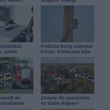
ecz Noteci.
drogach. Policja
ły terminarz
podsumowała lipiec
ciwdziałać
Podczas burzy ucierpiał
u, zanim
komin. Konieczna była
?
interwencja strażaków
wpadł do
Zmiany dla pasażerów
utrudnienia
na trasie Rojewo-
Inowrocław