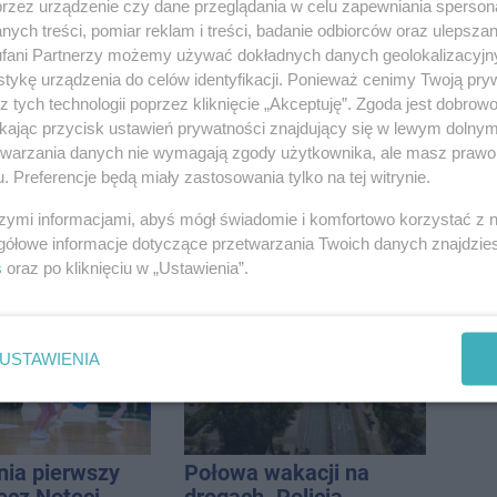
o wieczorne
Duże utrudnienia na
przez urządzenie czy dane przeglądania w celu zapewniania sperson
ci. Jak
Dworcowej. Dwa pasy
ych treści, pomiar reklam i treści, badanie odbiorców oraz ulepszan
orzystać z
blokowała przyczepa od
fani Partnerzy możemy używać dokładnych danych geolokalizacyjn
, żeby być na
ciągnika
tykę urządzenia do celów identyfikacji. Ponieważ cenimy Twoją pry
ale nie żyć w
z tych technologii poprzez kliknięcie „Akceptuję”. Zgoda jest dobro
yjnym chaosie?
ikając przycisk ustawień prywatności znajdujący się w lewym dolny
etwarzania danych nie wymagają zgody użytkownika, ale masz prawo 
. Preferencje będą miały zastosowania tylko na tej witrynie.
szymi informacjami, abyś mógł świadomie i komfortowo korzystać z
zmienia.
Inowrocław w "gorącej"
gółowe informacje dotyczące przetwarzania Twoich danych znajdzi
 nowe
czołówce. Według
s
oraz po kliknięciu w „Ustawienia”.
nie, a przed
analizy Onetu nasze
 stanie
miasto jest jednym z
CA ARENA
najbardziej narażonych
na upały
USTAWIENIA
nia pierwszy
Połowa wakacji na