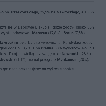
iło na
Trzaskowskiego
, 22,5% na
Nawrockiego
, a 10,5%
ył się w Dąbrowie Biskupiej, gdzie zdobył blisko 36%
e wyniki odnotowali
Mentzen
(17,8%) i
Braun
(7,5%).
Nawrockim
była bardzo wyrównana. Kandydaci zdobyli
głos oddało 18,7%, a na
Brauna
6,7% wyborców. Równie
ław. Tutaj niewielką przewagę miał
Nawrocki
- 28,6 do
skowski
(21,1%) niemal przegrał z
Mentzenem
(20%).
 gminach prezentujemy na wykresie poniżej.