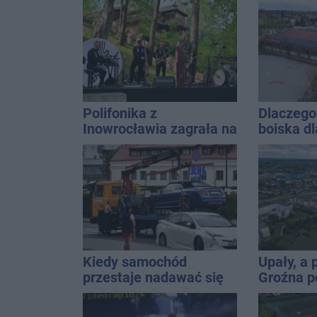
uzależnieniom
Polifonika z
Dlaczego 
Inowrocławia zagrała na
boiska dl
Harendzie. Muzyczny
Ratusz o
hołd dla Jana
Kasprowicza
Kiedy samochód
Upały, a
przestaje nadawać się
Groźna p
do sprzedaży, a zaczyna
naszym 
kwalifikować się do