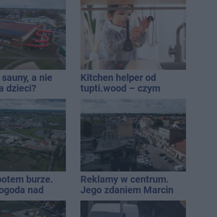
sauny, a nie
Kitchen helper od
a dzieci?
tupti.wood – czym
dpowiada
wyróżnia się na tle
innych modeli?
 potem burze.
Reklamy w centrum.
ogoda nad
Jego zdaniem Marcin
regionem
Wroński jest w błędzie
[akt.]