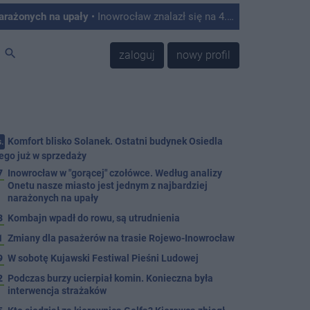
narażonych na upały
• Inowrocław znalazł się na 4. miejscu w Polsce w rankingu miast najbardziej podatnych na skutki upałów. Tak wynika z analizy przygotowanej przez Onet, który opracował autorski Indeks Podatności na Upały na podstawie danych satelitarnych, informacji o zabudowie, ilości zieleni oraz struktury mieszkańców.
search
zaloguj
nowy profil
Komfort blisko Solanek. Ostatni budynek Osiedla
.
ego już w sprzedaży
7
Inowrocław w "gorącej" czołówce. Według analizy
Onetu nasze miasto jest jednym z najbardziej
narażonych na upały
3
Kombajn wpadł do rowu, są utrudnienia
1
Zmiany dla pasażerów na trasie Rojewo-Inowrocław
9
W sobotę Kujawski Festiwal Pieśni Ludowej
2
Podczas burzy ucierpiał komin. Konieczna była
interwencja strażaków