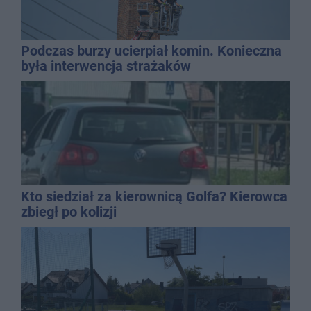
Podczas burzy ucierpiał komin. Konieczna
była interwencja strażaków
Kto siedział za kierownicą Golfa? Kierowca
zbiegł po kolizji