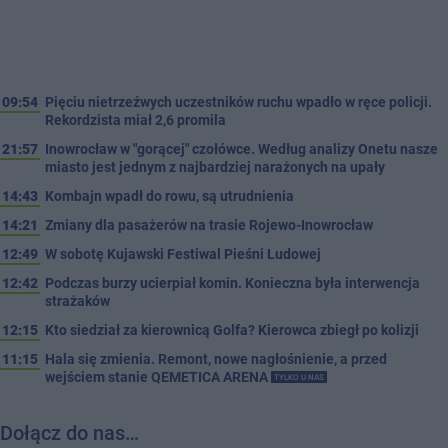
09:54
Pięciu nietrzeźwych uczestników ruchu wpadło w ręce policji.
Rekordzista miał 2,6 promila
21:57
Inowrocław w "gorącej" czołówce. Według analizy Onetu nasze
miasto jest jednym z najbardziej narażonych na upały
14:43
Kombajn wpadł do rowu, są utrudnienia
14:21
Zmiany dla pasażerów na trasie Rojewo-Inowrocław
12:49
W sobotę Kujawski Festiwal Pieśni Ludowej
12:42
Podczas burzy ucierpiał komin. Konieczna była interwencja
strażaków
12:15
Kto siedział za kierownicą Golfa? Kierowca zbiegł po kolizji
11:15
Hala się zmienia. Remont, nowe nagłośnienie, a przed
wejściem stanie QEMETICA ARENA
TYLKO U NAS
Dołącz do nas…