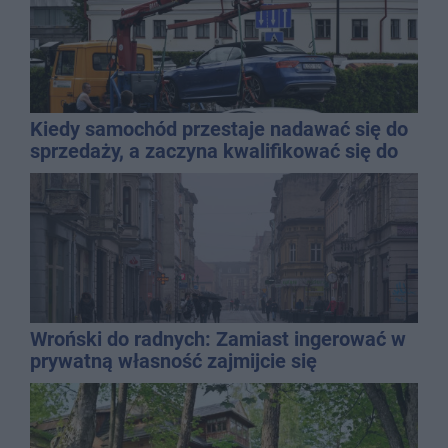
Kiedy samochód przestaje nadawać się do
sprzedaży, a zaczyna kwalifikować się do
kasacji?
Wroński do radnych: Zamiast ingerować w
prywatną własność zajmijcie się
gospodarką