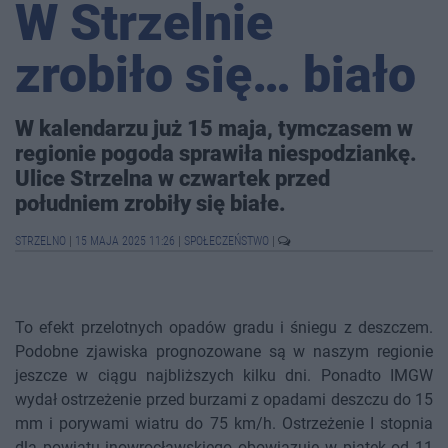
W Strzelnie
zrobiło się… biało
W kalendarzu już 15 maja, tymczasem w
regionie pogoda sprawiła niespodziankę.
Ulice Strzelna w czwartek przed
południem zrobiły się białe.
STRZELNO
|
15 MAJA 2025 11:26
|
SPOŁECZEŃSTWO
|
To efekt przelotnych opadów gradu i śniegu z deszczem.
Podobne zjawiska prognozowane są w naszym regionie
jeszcze w ciągu najbliższych kilku dni. Ponadto IMGW
wydał ostrzeżenie przed burzami z opadami deszczu do 15
mm i porywami wiatru do 75 km/h. Ostrzeżenie I stopnia
dla powiatu inowrocławskiego obowiązuje w piątek od 11