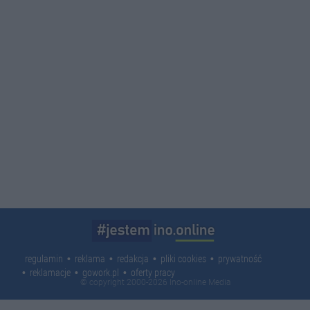
regulamin
reklama
redakcja
pliki cookies
prywatność
reklamacje
gowork.pl
oferty pracy
© copyright 2000-2026 Ino-online Media