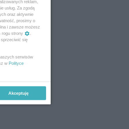
alizowanych reklam,
ie usług. Za zgodą
ych oraz aktywnie
watność, prosimy o
wolna i zawsze możesz
m rogu strony
.
sprzeciwić się
 naszych serwisów
esz w
Polityce
Akceptuję