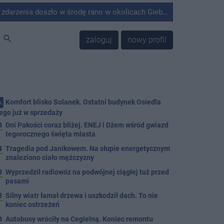
środę rano w okolicach Giebni koło Janikowa. Wówczas na słupie energetycznym odnaleziono ciało mężczyzny.
search
zaloguj
nowy profil
Komfort blisko Solanek. Ostatni budynek Osiedla
.
ego już w sprzedaży
3
Dni Pakości coraz bliżej. ENEJ i Dżem wśród gwiazd
tegorocznego święta miasta
4
Tragedia pod Janikowem. Na słupie energetycznym
znaleziono ciało mężczyzny
3
Wyprzedził radiowóz na podwójnej ciągłej tuż przed
pasami
8
Silny wiatr łamał drzewa i uszkodził dach. To nie
koniec ostrzeżeń
3
Autobusy wróciły na Cegielną. Koniec remontu