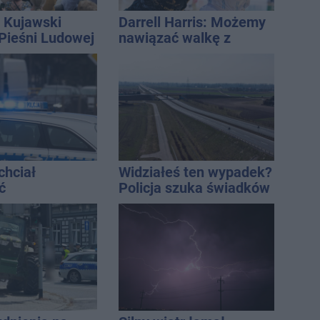
 Kujawski
Darrell Harris: Możemy
 Pieśni Ludowej
nawiązać walkę z
każdym w tej lidze
chciał
Widziałeś ten wypadek?
ć
Policja szuka świadków
ści. Stracił
tys. zł