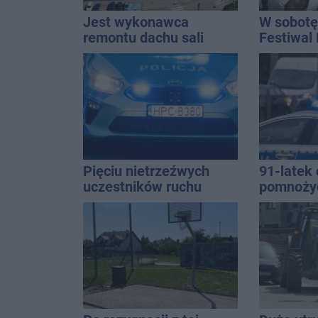
Jest wykonawca
W sobotę
remontu dachu sali
Festiwal
gimastycznej
Pięciu nietrzeźwych
91-latek 
uczestników ruchu
pomnoży
wpadło w ręce policji.
oszczędno
Rekordzista miał 2,6
ponad 10 
promila