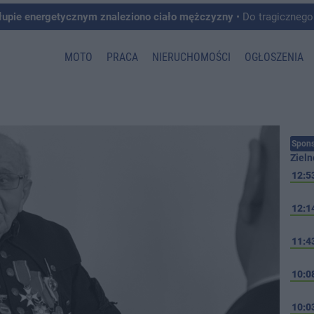
łupie energetycznym znaleziono ciało mężczyzny
• Do tragicznego zdarzenia doszło w 
MOTO
PRACA
NIERUCHOMOŚCI
OGŁOSZENIA
Spons
Zieln
12:5
12:1
11:4
10:0
10:0