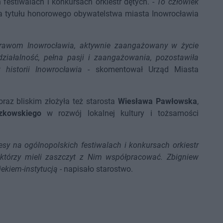
 festiwalach i konkursach orkiestr dętych. -
To człowiek
a tytułu honorowego obywatelstwa miasta Inowrocławia
sprawom Inowrocławia, aktywnie zaangażowany w życie
ziałalność, pełna pasji i zaangażowania, pozostawiła
historii Inowrocławia
- skomentował Urząd Miasta
oraz bliskim złożyła też starosta
Wiesława Pawłowska
,
zkowskiego
w rozwój lokalnej kultury i tożsamości
sy na ogólnopolskich festiwalach i konkursach orkiestr
którzy mieli zaszczyt z Nim współpracować. Zbigniew
iekiem-instytucją
- napisało starostwo.