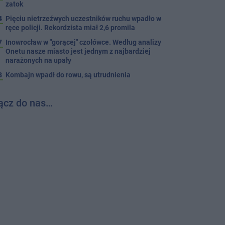
zatok
4
Pięciu nietrzeźwych uczestników ruchu wpadło w
ręce policji. Rekordzista miał 2,6 promila
7
Inowrocław w "gorącej" czołówce. Według analizy
Onetu nasze miasto jest jednym z najbardziej
narażonych na upały
3
Kombajn wpadł do rowu, są utrudnienia
ącz do nas…