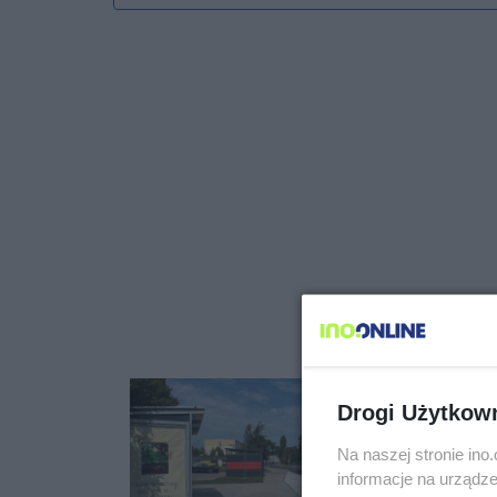
Drogi Użytkow
Na naszej stronie in
informacje na urządze