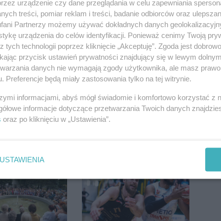
przez urządzenie czy dane przeglądania w celu zapewniania sperson
ych treści, pomiar reklam i treści, badanie odbiorców oraz ulepszan
fani Partnerzy możemy używać dokładnych danych geolokalizacyjn
la pasażerów
Kombajn wpadł do
tykę urządzenia do celów identyfikacji. Ponieważ cenimy Twoją pry
e Rojewo-
rowu, są utrudnienia
z tych technologii poprzez kliknięcie „Akceptuję”. Zgoda jest dobro
aw
ikając przycisk ustawień prywatności znajdujący się w lewym dolny
etwarzania danych nie wymagają zgody użytkownika, ale masz prawo 
. Preferencje będą miały zastosowania tylko na tej witrynie.
szymi informacjami, abyś mógł świadomie i komfortowo korzystać z
gółowe informacje dotyczące przetwarzania Twoich danych znajdzi
s
oraz po kliknięciu w „Ustawienia”.
a Rąbinie.
Wroński do radnych:
szuka kierowcy
Zamiast ingerować w
prywatną własność
USTAWIENIA
zajmijcie się
gospodarką