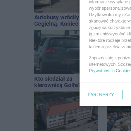
informacje wysyłane 
wybór spersonalizowan
Użytkownika my i Zau
Autobusy wróciły na
Zmiany d
skanować charakterys
Cegielną. Koniec
na trasi
zgodę na korzystanie 
remontu zatok
Inowrocł
ją zmienić/wycofać kl
Niektóre rodzaje prz
takiemu przetwarzaniu
Zapoznaj się z poniż
internetowych. Szcze
Prywatności
i
Cookie
Kto siedział za
Kolizja n
kierownicą Golfa?
Policja 
Kierowca zbiegł po
Golfa
PARTNERZY
kolizji