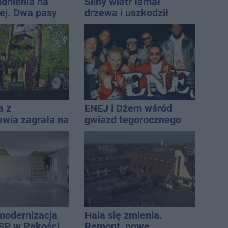
udnienia na
Silny wiatr łamał
j. Dwa pasy
drzewa i uszkodził
a przyczepa od
dach. To nie koniec
ostrzeżeń
a z
ENEJ i Dżem wśród
awia zagrała na
gwiazd tegorocznego
e. Muzyczny
święta miasta
 Jana
icza
modernizacja
Hala się zmienia.
SP w Pakości
Remont, nowe