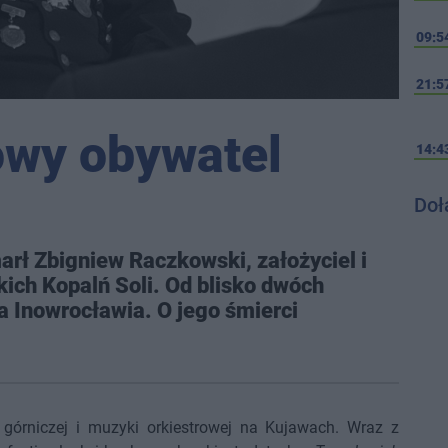
09:5
21:5
owy obywatel
14:4
Doł
marł Zbigniew Raczkowski, założyciel i
ich Kopalń Soli. Od blisko dwóch
 Inowrocławia. O jego śmierci
órniczej i muzyki orkiestrowej na Kujawach. Wraz z