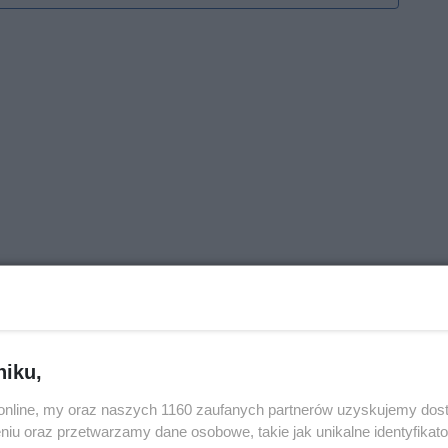
niku,
o.online, my oraz naszych 1160 zaufanych partnerów uzyskujemy dos
niu oraz przetwarzamy dane osobowe, takie jak unikalne identyfikat