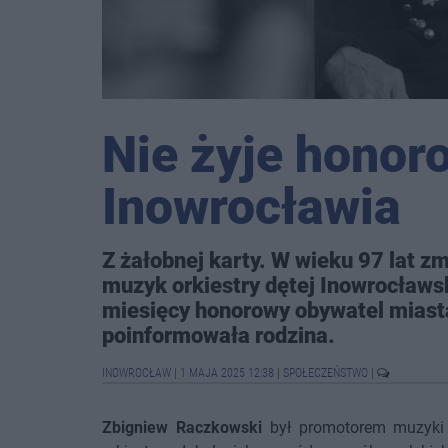
Nie żyje honor
Inowrocławia
Z żałobnej karty. W wieku 97 lat z
muzyk orkiestry dętej Inowrocławsk
miesięcy honorowy obywatel miasta
poinformowała rodzina.
INOWROCŁAW
|
1 MAJA 2025 12:38
|
SPOŁECZEŃSTWO
|
Zbigniew Raczkowski
był promotorem muzyki g