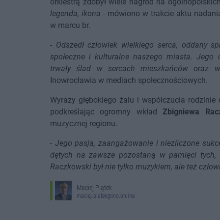
orkiestrą zdobył wiele nagród na ogólnopolskich
legenda, ikona
- mówiono w trakcie aktu nadani
w marcu br.
-
Odszedł człowiek wielkiego serca, oddany 
społeczne i kulturalne naszego miasta. Jego d
trwały ślad w sercach mieszkańców oraz w 
Inowrocławia w mediach społecznościowych.
Wyrazy głębokiego żalu i współczucia rodzinie 
podkreślając ogromny wkład
Zbigniewa Rac
muzycznej regionu.
-
Jego pasja, zaangażowanie i niezliczone sukce
dętych na zawsze pozostaną w pamięci tych, 
Raczkowski był nie tylko muzykiem, ale też człow
Maciej Piątek
maciej.piatek@ino.online