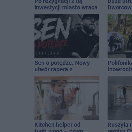
Po rezygnacji z tej
Duże utr
inwestycji miasto wraca
Dworcowe
do tematu
blokował
ciągnika
Sen o potędze. Nowy
Polifonik
utwór rapera z
Inowrocł
Inowrocławia przeciwko
Harendzi
uzależnieniom
hołd dla
Kasprow
Kitchen helper od
Ruszyła 
tupti.wood – czym
remizy O