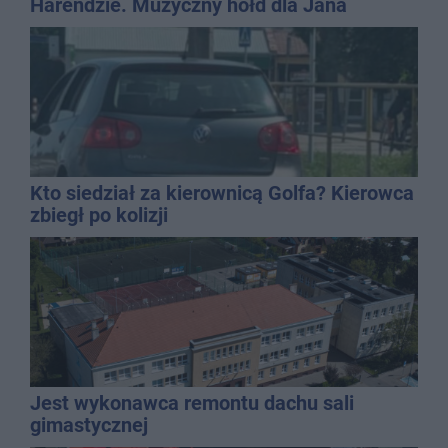
Harendzie. Muzyczny hołd dla Jana
Kasprowicza
Kto siedział za kierownicą Golfa? Kierowca
zbiegł po kolizji
Jest wykonawca remontu dachu sali
gimastycznej