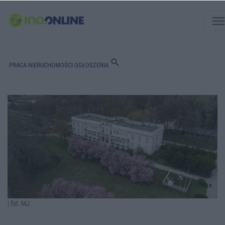
men
search
PRACA
NIERUCHOMOŚCI
OGŁOSZENIA
| fot. MJ