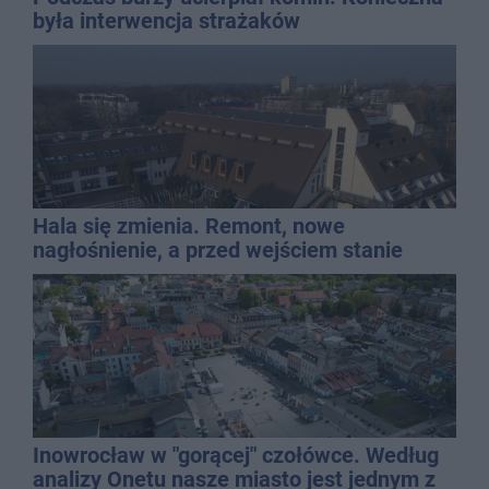
była interwencja strażaków
Hala się zmienia. Remont, nowe
nagłośnienie, a przed wejściem stanie
QEMETICA ARENA
Inowrocław w "gorącej" czołówce. Według
analizy Onetu nasze miasto jest jednym z