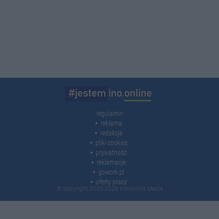
regulamin
reklama
redakcja
pliki cookies
prywatność
reklamacje
gowork.pl
oferty pracy
© copyright 2000-2026 Ino-online Media