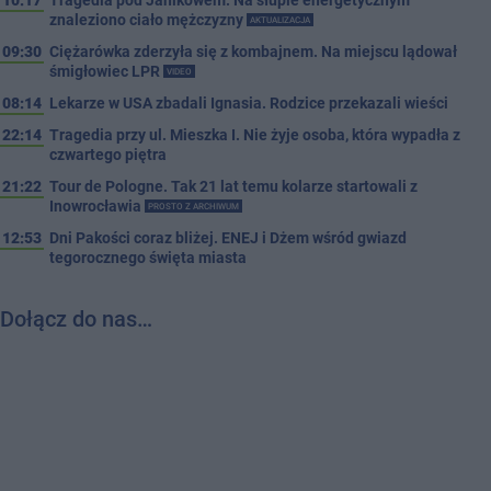
znaleziono ciało mężczyzny
AKTUALIZACJA
09:30
Ciężarówka zderzyła się z kombajnem. Na miejscu lądował
śmigłowiec LPR
VIDEO
08:14
Lekarze w USA zbadali Ignasia. Rodzice przekazali wieści
22:14
Tragedia przy ul. Mieszka I. Nie żyje osoba, która wypadła z
czwartego piętra
21:22
Tour de Pologne. Tak 21 lat temu kolarze startowali z
Inowrocławia
PROSTO Z ARCHIWUM
12:53
Dni Pakości coraz bliżej. ENEJ i Dżem wśród gwiazd
tegorocznego święta miasta
Dołącz do nas…