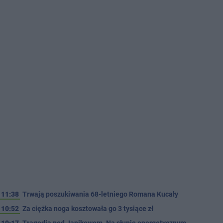
11:38
Trwają poszukiwania 68-letniego Romana Kucały
10:52
Za ciężka noga kosztowała go 3 tysiące zł
10:17
Tragedia pod Janikowem. Na słupie energetycznym