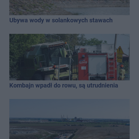
Ubywa wody w solankowych stawach
Kombajn wpadł do rowu, są utrudnienia