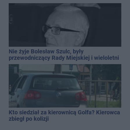
Nie żyje Bolesław Szulc, były
przewodniczący Rady Miejskiej i wieloletni
dyrektor SP 14
Kto siedział za kierownicą Golfa? Kierowca
zbiegł po kolizji