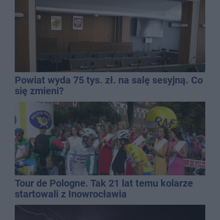
Powiat wyda 75 tys. zł. na salę sesyjną. Co
się zmieni?
Tour de Pologne. Tak 21 lat temu kolarze
startowali z Inowrocławia