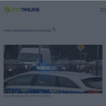
men
search
PRACA
NIERUCHOMOŚCI
OGŁOSZENIA
zdj. ilustracyjne | fot. arch. Ino.online