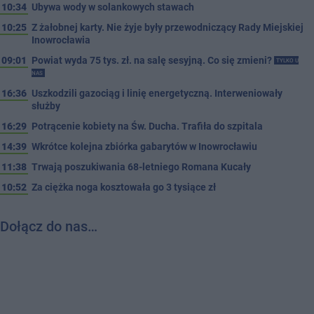
10:34
Ubywa wody w solankowych stawach
10:25
Z żałobnej karty. Nie żyje były przewodniczący Rady Miejskiej
Inowrocławia
09:01
Powiat wyda 75 tys. zł. na salę sesyjną. Co się zmieni?
TYLKO U
NAS
16:36
Uszkodzili gazociąg i linię energetyczną. Interweniowały
służby
16:29
Potrącenie kobiety na Św. Ducha. Trafiła do szpitala
14:39
Wkrótce kolejna zbiórka gabarytów w Inowrocławiu
11:38
Trwają poszukiwania 68-letniego Romana Kucały
10:52
Za ciężka noga kosztowała go 3 tysiące zł
Dołącz do nas…