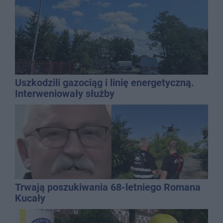
Uszkodzili gazociąg i linię energetyczną.
Interweniowały służby
Trwają poszukiwania 68-letniego Romana
Kucały