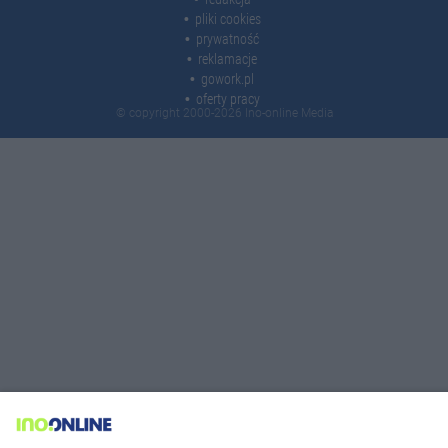
pliki cookies
prywatność
reklamacje
gowork.pl
oferty pracy
© copyright 2000-2026 Ino-online Media