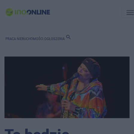
men
search
PRACA
NIERUCHOMOŚCI
OGŁOSZENIA