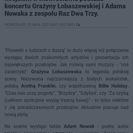
koncertu Grażyny Łobaszewskiej i Adama
Nowaka z zespołu Raz Dwa Trzy.
INOWROCŁAW
|
26 MAJA 2025 08:50
|
KULTURA
|
"Piosenki o ludziach z duszą" to dużo więcej niż połączenie
występu dwóch znakomitych artystów i prezentacja ich
największych przebojów. Jak mówią sami muzycy - "coś
zaiskrzyło".
Grażyna Łobaszewska
to legenda polskiej
sceny. Nazywana najczarniejszą z białych wokalistek,
polską
Arethą Franklin
, czy współczesną
Billie Holiday
.
"Czas nas uczy pogody", "Brzydcy", "Gdybyś', czy "Za szybą
(całkiem spokojnie wypiję trzecią kawę)" - to tylko niektóre
z Jej ponadczasowych przebojów. Aktualnie pracuje nad
nową płytą.
Na scenie wystąpi także
Adam Nowak
- poeta, autor