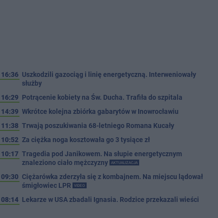
16:36
Uszkodzili gazociąg i linię energetyczną. Interweniowały
służby
16:29
Potrącenie kobiety na Św. Ducha. Trafiła do szpitala
14:39
Wkrótce kolejna zbiórka gabarytów w Inowrocławiu
11:38
Trwają poszukiwania 68-letniego Romana Kucały
10:52
Za ciężka noga kosztowała go 3 tysiące zł
10:17
Tragedia pod Janikowem. Na słupie energetycznym
znaleziono ciało mężczyzny
AKTUALIZACJA
09:30
Ciężarówka zderzyła się z kombajnem. Na miejscu lądował
śmigłowiec LPR
VIDEO
08:14
Lekarze w USA zbadali Ignasia. Rodzice przekazali wieści