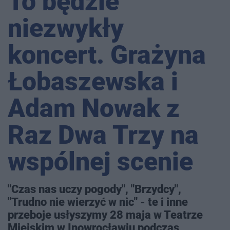
To będzie
niezwykły
koncert. Grażyna
Łobaszewska i
Adam Nowak z
Raz Dwa Trzy na
wspólnej scenie
"Czas nas uczy pogody", "Brzydcy",
"Trudno nie wierzyć w nic" - te i inne
przeboje usłyszymy 28 maja w Teatrze
Miejskim w Inowrocławiu podczas