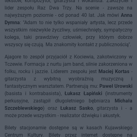
tekstów, kompozytor, gitarzysta i wokalista. Założyciel i
lider zespołu Raz Dwa Trzy. Na scenie - zawsze na
najwyższym poziomie - od ponad 40 lat. Jak mówi
Anna
Dymna
: "Adam to nie tylko wspaniały artysta, lecz przede
wszystkim niezwykle życzliwy, uśmiechnięty, sympatyczny
kolega, taki prawdziwy człowiek, przy którym dobrze
wszyscy się czują. Ma znakomity kontakt z publicznością".
Ajagore to zespół przyjaciół z Kociewia, zakotwiczony w
Tczewie. Formacja z nurtu jam band, silnie zakorzeniona w
folku, rocku i jazzie. Liderem zespołu jest
Maciej Kortas
-
gitarzysta z wybitną wyobraźnią muzyczną i
fantastycznym warsztatem. Partnerują mu:
Paweł Urowski
(basista i kontrabasista),
Łukasz Łapiński
(instrumenty
perkusyjne, zastąpił długoletniego bębniarza
Michała
Szczeblewskiego
) oraz
Łukasz Sasko
, gitarzysta i - a
może przede wszystkim - realizator dźwięku i akustyk.
Bilety stacjonarnie dostępne są w kasach Kujawskiego
Centrum Kultury. Bilety przez internet dostępne na