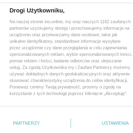
Drogi Użytkowniku,
Na naszej stronie ino.online, my oraz naszych 1162 zaufanych
partnerów uzyskujemy dostęp i przechowujemy informacje na
urządzeniu oraz przetwarzamy dane osobowe, takie jak
unikalne identyfikatory, standardowe informacje wysyłane
przez urządzenie czy dane przeglądania w celu zapewniania
spersonalizowanych reklam, wybór spersonalizowanych treści,
pomiar reklam i treści, badanie odbiorców oraz ulepszanie
usług. Za zgodą Użytkownika my i Zaufani Partnerzy możemy
używać dokładnych danych geolokalizacyjnych oraz aktywnie
skanować charakterystykę urządzenia do celów identyfikacji.
Ponieważ cenimy Twoją prywatność, prosimy o zgodę na
korzystanie z tych technologii poprzez kliknięcie „Akceptuję”.
Zgoda jest dobrowolna i zawsze możesz ją zmienić/wycofać
klikając przycisk ustawień prywatności znajdujący się w lewym
dolnym rogu strony
. Niektóre rodzaje przetwarzania danych
nie wymagają zgody użytkownika, ale masz prawo sprzeciwić
PARTNERZY
USTAWIENIA
się takiemu przetwarzaniu. Preferencje będą miały
zastosowania tylko na tej witrynie.