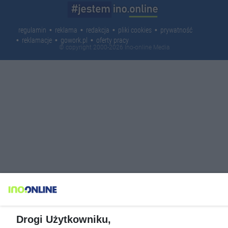
regulamin
reklama
redakcja
pliki cookies
prywatność
reklamacje
gowork.pl
oferty pracy
© copyright 2000-2026 Ino-online Media
Drogi Użytkowniku,