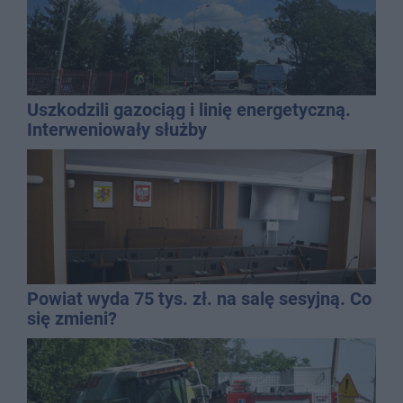
Uszkodzili gazociąg i linię energetyczną.
Interweniowały służby
Powiat wyda 75 tys. zł. na salę sesyjną. Co
się zmieni?