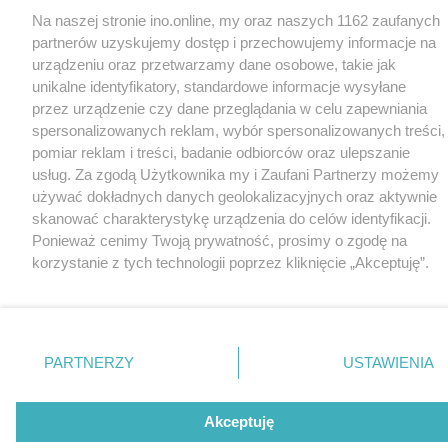
Na naszej stronie ino.online, my oraz naszych 1162 zaufanych
partnerów uzyskujemy dostęp i przechowujemy informacje na
urządzeniu oraz przetwarzamy dane osobowe, takie jak
unikalne identyfikatory, standardowe informacje wysyłane
przez urządzenie czy dane przeglądania w celu zapewniania
spersonalizowanych reklam, wybór spersonalizowanych treści,
pomiar reklam i treści, badanie odbiorców oraz ulepszanie
usług. Za zgodą Użytkownika my i Zaufani Partnerzy możemy
używać dokładnych danych geolokalizacyjnych oraz aktywnie
skanować charakterystykę urządzenia do celów identyfikacji.
Ponieważ cenimy Twoją prywatność, prosimy o zgodę na
korzystanie z tych technologii poprzez kliknięcie „Akceptuję”.
Zgoda jest dobrowolna i zawsze możesz ją zmienić/wycofać
klikając przycisk ustawień prywatności znajdujący się w lewym
dolnym rogu strony
. Niektóre rodzaje przetwarzania danych
nie wymagają zgody użytkownika, ale masz prawo sprzeciwić
PARTNERZY
USTAWIENIA
się takiemu przetwarzaniu. Preferencje będą miały
zastosowania tylko na tej witrynie.
Akceptuję
Zapoznaj się z poniższymi informacjami, abyś mógł świadomie