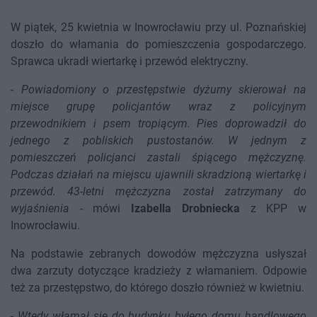
W piątek, 25 kwietnia w Inowrocławiu przy ul. Poznańskiej
doszło do włamania do pomieszczenia gospodarczego.
Sprawca ukradł wiertarkę i przewód elektryczny.
-
Powiadomiony o przestępstwie dyżurny skierował na
miejsce grupę policjantów wraz z policyjnym
przewodnikiem i psem tropiącym. Pies doprowadził do
jednego z pobliskich pustostanów. W jednym z
pomieszczeń policjanci zastali śpiącego mężczyznę.
Podczas działań na miejscu ujawnili skradzioną wiertarkę i
przewód. 43-letni mężczyzna został zatrzymany do
wyjaśnienia
- mówi
Izabella Drobniecka
z KPP w
Inowrocławiu.
Na podstawie zebranych dowodów mężczyzna usłyszał
dwa zarzuty dotyczące kradzieży z włamaniem. Odpowie
też za przestępstwo, do którego doszło również w kwietniu.
-
Wtedy włamał się do budynku byłego domu handlowego