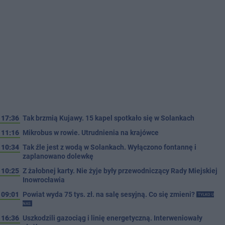
17:36
Tak brzmią Kujawy. 15 kapel spotkało się w Solankach
11:16
Mikrobus w rowie. Utrudnienia na krajówce
10:34
Tak źle jest z wodą w Solankach. Wyłączono fontannę i
zaplanowano dolewkę
10:25
Z żałobnej karty. Nie żyje były przewodniczący Rady Miejskiej
Inowrocławia
09:01
Powiat wyda 75 tys. zł. na salę sesyjną. Co się zmieni?
TYLKO U
NAS
16:36
Uszkodzili gazociąg i linię energetyczną. Interweniowały