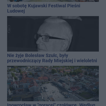
W sobotę Kujawski Festiwal Pieśni
Ludowej
Nie żyje Bolesław Szulc, były
przewodniczący Rady Miejskiej i wieloletni
dyrektor SP 14
Inowrocław w "gorącej" czołówce. Według