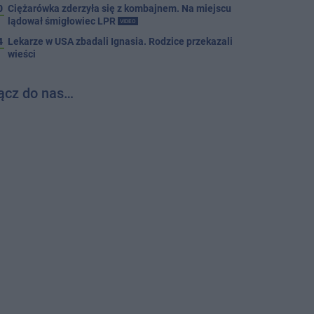
0
Ciężarówka zderzyła się z kombajnem. Na miejscu
lądował śmigłowiec LPR
VIDEO
4
Lekarze w USA zbadali Ignasia. Rodzice przekazali
wieści
ącz do nas…