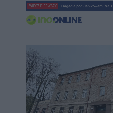
WIESZ PIERWSZY
Tragedia pod Janikowem. Na s