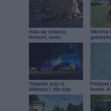
Hala się zmienia.
Wkrótce 
Remont, nowe
gabaryt
nagłośnienie, a przed
Inowrocł
wejściem stanie
QEMETICA ARENA
Tragedia przy ul.
Podczas 
Mieszka I. Nie żyje
komin. K
osoba, która wypadła z
interwen
czwartego piętra