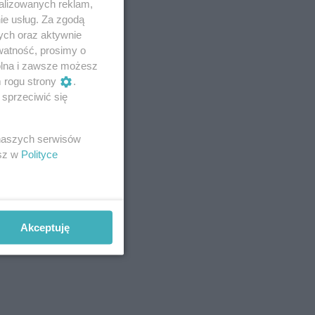
alizowanych reklam,
ie usług. Za zgodą
ych oraz aktywnie
watność, prosimy o
wolna i zawsze możesz
m rogu strony
.
sprzeciwić się
 naszych serwisów
esz w
Polityce
Akceptuję