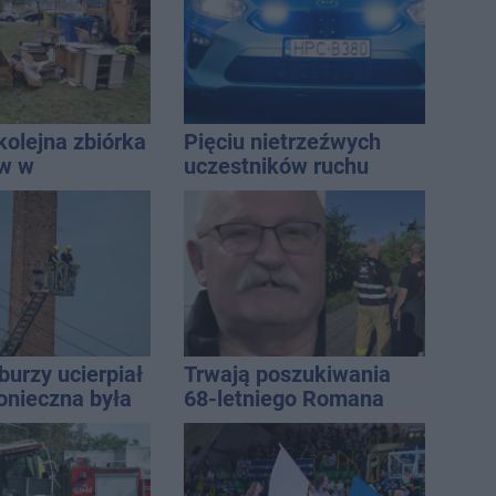
mężczyzny
kolejna zbiórka
Pięciu nietrzeźwych
ów w
uczestników ruchu
awiu
wpadło w ręce policji.
Rekordzista miał 2,6
promila
burzy ucierpiał
Trwają poszukiwania
onieczna była
68-letniego Romana
cja strażaków
Kucały