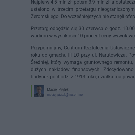
Najpierw 4,5 mln zł, potem 3,9 mln zł, a ostatec
ustalono w trzecim przetargu nieograniczonym
Żeromskiego. Do wcześniejszych nie stanęli ofe
Przetarg odbędzie się 30 czerwca o godz. 10.0
wadium w wysokości 10 procent ceny wywoławczej
Przypomnijmy, Centrum Kształcenia Ustawiczne
roku do gmachu III LO przy ul. Narutowicza. P
Średniej, który wymaga gruntownego remontu
dużych nakładów finansowych. Zdecydowano 
budynek pochodzi z 1913 roku, działka ma powie
Maciej Piątek
maciej.piatek@ino.online