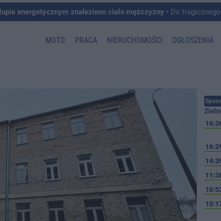
łupie energetycznym znaleziono ciało mężczyzny
• Do tragicznego zdarzenia doszło w 
MOTO
PRACA
NIERUCHOMOŚCI
OGŁOSZENIA
Spons
Zieln
16:3
16:2
14:3
11:3
10:5
10:1