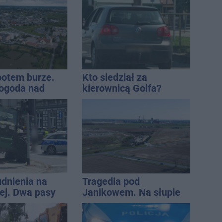
ec LPR
 potem burze.
Kto siedział za
ogoda nad
kierownicą Golfa?
regionem
Kierowca zbiegł po
kolizji
udnienia na
Tragedia pod
j. Dwa pasy
Janikowem. Na słupie
a przyczepa od
energetycznym
znaleziono ciało