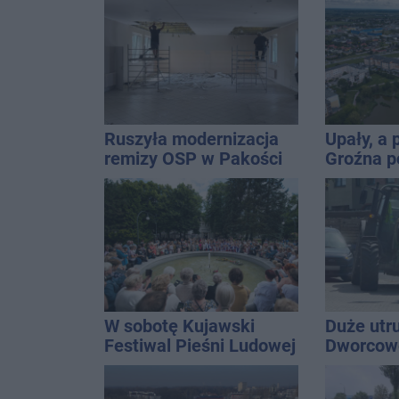
ostrzeżeń
śmigłowi
Ruszyła modernizacja
Upały, a
remizy OSP w Pakości
Groźna p
naszym 
W sobotę Kujawski
Duże utr
Festiwal Pieśni Ludowej
Dworcowe
blokował
ciągnika