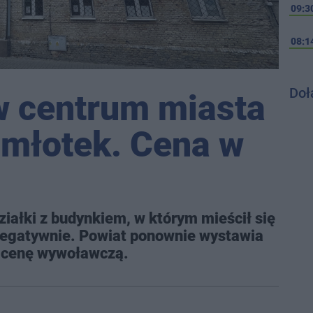
09:3
08:1
Doł
w centrum miasta
 młotek. Cena w
ziałki z budynkiem, w którym mieścił się
negatywnie. Powiat ponownie wystawia
a cenę wywoławczą.