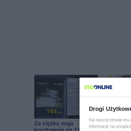
Drogi Użytkow
Na naszej stronie in
Za ciężka noga
Tour de 
informacje na urządze
kosztowała go 3 tys. zł.
lat temu 