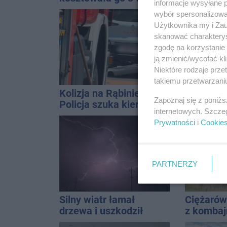
informacje wysyłane 
Do tego 13 punktów
startowal
wybór spersonalizowan
Inowrocł
Użytkownika my i Zau
skanować charakterys
zgodę na korzystanie 
ją zmienić/wycofać kl
Niektóre rodzaje prz
takiemu przetwarzaniu
Kolizja na Rąbinie.
Potrącen
Zapoznaj się z poniż
Policja szuka kierowcy
Św. Ducha
internetowych. Szcze
Golfa
szpitala
Prywatności
i
Cookie
PARTNERZY
Silny wiatr łamał
Ciężarów
drzewa i uszkodził
z komba
dach. To nie koniec
miejscu 