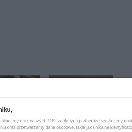
niku,
o.online, my oraz naszych 1162 zaufanych partnerów uzyskujemy dos
Pologne. Tak 21
Lekarze w USA zbadali
niu oraz przetwarzamy dane osobowe, takie jak unikalne identyfikat
kolarze
Ignasia. Rodzice