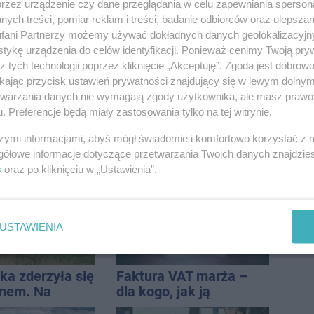
przez urządzenie czy dane przeglądania w celu zapewniania sperson
i z
przekazali wieści
ych treści, pomiar reklam i treści, badanie odbiorców oraz ulepszan
awia
fani Partnerzy możemy używać dokładnych danych geolokalizacyjn
tykę urządzenia do celów identyfikacji. Ponieważ cenimy Twoją pry
z tych technologii poprzez kliknięcie „Akceptuję”. Zgoda jest dobro
ikając przycisk ustawień prywatności znajdujący się w lewym dolny
etwarzania danych nie wymagają zgody użytkownika, ale masz prawo 
. Preferencje będą miały zastosowania tylko na tej witrynie.
ie kobiety na
Jaki naszyjnik damski
szymi informacjami, abyś mógł świadomie i komfortowo korzystać z
. Trafiła do
będzie najbardziej
gółowe informacje dotyczące przetwarzania Twoich danych znajdzi
uniwersalny? Modele,
s
oraz po kliknięciu w „Ustawienia”.
które pasują do wielu
stylizacji
USTAWIENIA
ka zderzyła się
Faktura VAT marża –
jnem. Na
dla kogo, jak ją
lądował
wystawić i jak rozliczyć