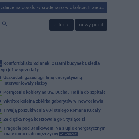
środę rano w okolicach Giebni koło Janikowa. Wówczas na słupie energetycznym odnaleziono ciało mężczyzny.
search
zaloguj
nowy profil
Komfort blisko Solanek. Ostatni budynek Osiedla
.
ego już w sprzedaży
6
Uszkodzili gazociąg i linię energetyczną.
Interweniowały służby
9
Potrącenie kobiety na Św. Ducha. Trafiła do szpitala
9
Wkrótce kolejna zbiórka gabarytów w Inowrocławiu
8
Trwają poszukiwania 68-letniego Romana Kucały
2
Za ciężka noga kosztowała go 3 tysiące zł
7
Tragedia pod Janikowem. Na słupie energetycznym
znaleziono ciało mężczyzny
AKTUALIZACJA