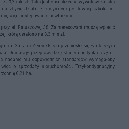
znie - 3,3 mln zł. Taka jest obecnie cena wywoławcza jaką
 na zbycie działki z budynkiem po dawnej szkole im.
renci, więc postępowanie powtórzono.
0 przy al. Ratuszowej 38. Zainteresowani muszą wpłacić
, którą ustalono na 3,3 mln zł.
go im. Stefana Żeromskiego przeniosło się w ubiegłym
owiat tłumaczył przeprowadzkę stanem budynku przy ul.
, a nadanie mu odpowiednich standardów wymagałoby
więc o sprzedaży nieruchomości. Trzykondygnacyjny
rzchnię 0,21 ha.