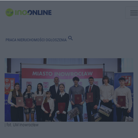
men
search
PRACA
NIERUCHOMOŚCI
OGŁOSZENIA
| fot. UM Inowrocław