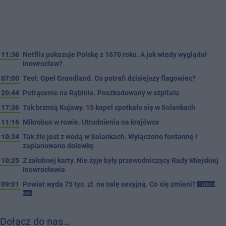
11:36
Netflix pokazuje Polskę z 1670 roku. A jak wtedy wyglądał
Inowrocław?
07:00
Test: Opel Grandland. Co potrafi dzisiejszy flagowiec?
20:44
Potrącenie na Rąbinie. Poszkodowany w szpitalu
17:36
Tak brzmią Kujawy. 15 kapel spotkało się w Solankach
11:16
Mikrobus w rowie. Utrudnienia na krajówce
10:34
Tak źle jest z wodą w Solankach. Wyłączono fontannę i
zaplanowano dolewkę
10:25
Z żałobnej karty. Nie żyje były przewodniczący Rady Miejskiej
Inowrocławia
09:01
Powiat wyda 75 tys. zł. na salę sesyjną. Co się zmieni?
TYLKO U
NAS
Dołącz do nas…