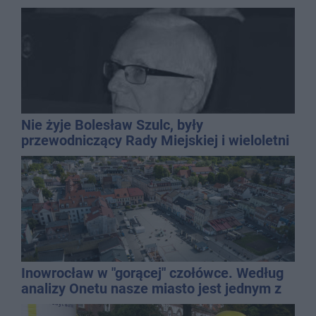
wielu stylizacji
Nie żyje Bolesław Szulc, były
przewodniczący Rady Miejskiej i wieloletni
dyrektor SP 14
Inowrocław w "gorącej" czołówce. Według
analizy Onetu nasze miasto jest jednym z
najbardziej narażonych na upały