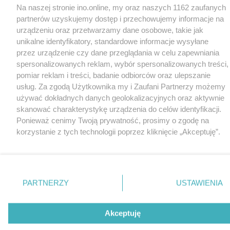
Na naszej stronie ino.online, my oraz naszych 1162 zaufanych
partnerów uzyskujemy dostęp i przechowujemy informacje na
urządzeniu oraz przetwarzamy dane osobowe, takie jak
unikalne identyfikatory, standardowe informacje wysyłane
przez urządzenie czy dane przeglądania w celu zapewniania
spersonalizowanych reklam, wybór spersonalizowanych treści,
pomiar reklam i treści, badanie odbiorców oraz ulepszanie
usług. Za zgodą Użytkownika my i Zaufani Partnerzy możemy
używać dokładnych danych geolokalizacyjnych oraz aktywnie
skanować charakterystykę urządzenia do celów identyfikacji.
Ponieważ cenimy Twoją prywatność, prosimy o zgodę na
korzystanie z tych technologii poprzez kliknięcie „Akceptuję”.
Zgoda jest dobrowolna i zawsze możesz ją zmienić/wycofać
klikając przycisk ustawień prywatności znajdujący się w lewym
dolnym rogu strony
. Niektóre rodzaje przetwarzania danych
nie wymagają zgody użytkownika, ale masz prawo sprzeciwić
PARTNERZY
USTAWIENIA
się takiemu przetwarzaniu. Preferencje będą miały
zastosowania tylko na tej witrynie.
Akceptuję
Zapoznaj się z poniższymi informacjami, abyś mógł świadomie
i komfortowo korzystać z naszych serwisów internetowych.