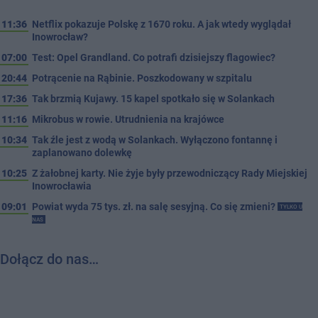
11:36
Netflix pokazuje Polskę z 1670 roku. A jak wtedy wyglądał
Inowrocław?
07:00
Test: Opel Grandland. Co potrafi dzisiejszy flagowiec?
20:44
Potrącenie na Rąbinie. Poszkodowany w szpitalu
17:36
Tak brzmią Kujawy. 15 kapel spotkało się w Solankach
11:16
Mikrobus w rowie. Utrudnienia na krajówce
10:34
Tak źle jest z wodą w Solankach. Wyłączono fontannę i
zaplanowano dolewkę
10:25
Z żałobnej karty. Nie żyje były przewodniczący Rady Miejskiej
Inowrocławia
09:01
Powiat wyda 75 tys. zł. na salę sesyjną. Co się zmieni?
TYLKO U
NAS
Dołącz do nas…