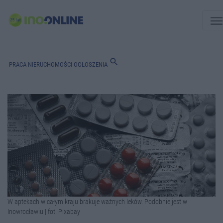
men
search
PRACA
NIERUCHOMOŚCI
OGŁOSZENIA
W aptekach w całym kraju brakuje ważnych leków. Podobnie jest w
Inowrocławiu | fot. Pixabay