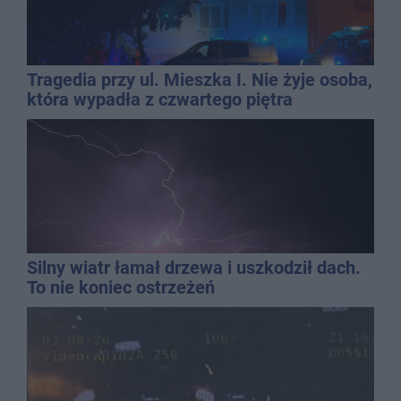
Tragedia przy ul. Mieszka I. Nie żyje osoba,
która wypadła z czwartego piętra
Silny wiatr łamał drzewa i uszkodził dach.
To nie koniec ostrzeżeń