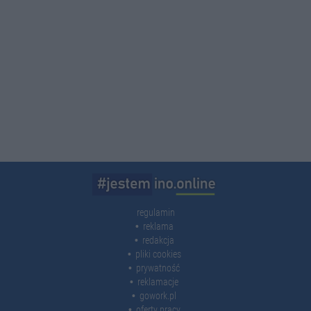
regulamin
reklama
redakcja
pliki cookies
prywatność
reklamacje
gowork.pl
oferty pracy