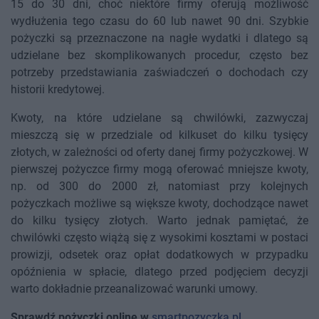
15 do 30 dni, choć niektóre firmy oferują możliwość
wydłużenia tego czasu do 60 lub nawet 90 dni. Szybkie
pożyczki są przeznaczone na nagłe wydatki i dlatego są
udzielane bez skomplikowanych procedur, często bez
potrzeby przedstawiania zaświadczeń o dochodach czy
historii kredytowej.
Kwoty, na które udzielane są chwilówki, zazwyczaj
mieszczą się w przedziale od kilkuset do kilku tysięcy
złotych, w zależności od oferty danej firmy pożyczkowej. W
pierwszej pożyczce firmy mogą oferować mniejsze kwoty,
np. od 300 do 2000 zł, natomiast przy kolejnych
pożyczkach możliwe są większe kwoty, dochodzące nawet
do kilku tysięcy złotych. Warto jednak pamiętać, że
chwilówki często wiążą się z wysokimi kosztami w postaci
prowizji, odsetek oraz opłat dodatkowych w przypadku
opóźnienia w spłacie, dlatego przed podjęciem decyzji
warto dokładnie przeanalizować warunki umowy.
Sprawdź pożyczki online w
smartpozyczka.pl