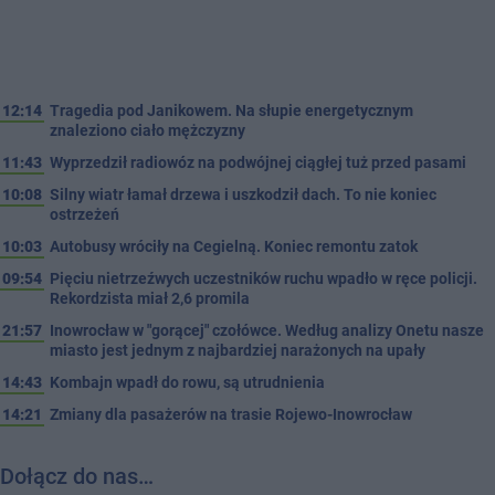
12:14
Tragedia pod Janikowem. Na słupie energetycznym
znaleziono ciało mężczyzny
11:43
Wyprzedził radiowóz na podwójnej ciągłej tuż przed pasami
10:08
Silny wiatr łamał drzewa i uszkodził dach. To nie koniec
ostrzeżeń
10:03
Autobusy wróciły na Cegielną. Koniec remontu zatok
09:54
Pięciu nietrzeźwych uczestników ruchu wpadło w ręce policji.
Rekordzista miał 2,6 promila
21:57
Inowrocław w "gorącej" czołówce. Według analizy Onetu nasze
miasto jest jednym z najbardziej narażonych na upały
14:43
Kombajn wpadł do rowu, są utrudnienia
14:21
Zmiany dla pasażerów na trasie Rojewo-Inowrocław
Dołącz do nas…