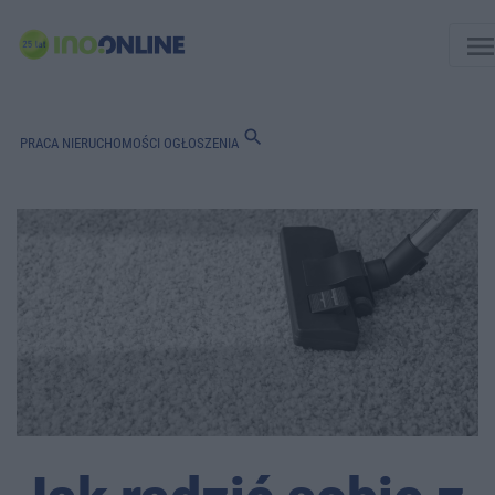
men
search
PRACA
NIERUCHOMOŚCI
OGŁOSZENIA