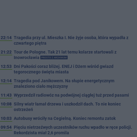
22:14
Tragedia przy ul. Mieszka I. Nie żyje osoba, która wypadła z
czwartego piętra
21:22
Tour de Pologne. Tak 21 lat temu kolarze startowali z
Inowrocławia
PROSTO Z ARCHIWUM
12:53
Dni Pakości coraz bliżej. ENEJ i Dżem wśród gwiazd
tegorocznego święta miasta
12:14
Tragedia pod Janikowem. Na słupie energetycznym
znaleziono ciało mężczyzny
11:43
Wyprzedził radiowóz na podwójnej ciągłej tuż przed pasami
10:08
Silny wiatr łamał drzewa i uszkodził dach. To nie koniec
ostrzeżeń
10:03
Autobusy wróciły na Cegielną. Koniec remontu zatok
09:54
Pięciu nietrzeźwych uczestników ruchu wpadło w ręce policji.
Rekordzista miał 2,6 promila