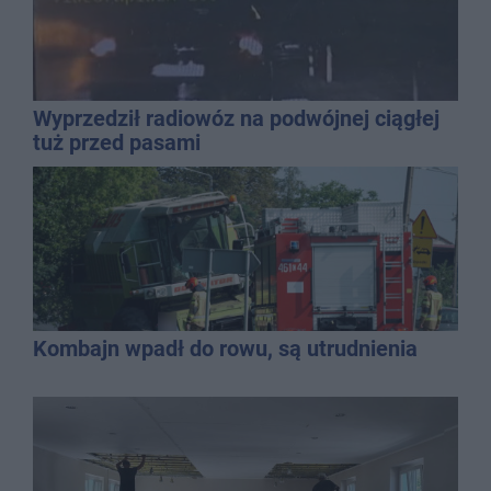
Wyprzedził radiowóz na podwójnej ciągłej
tuż przed pasami
Kombajn wpadł do rowu, są utrudnienia