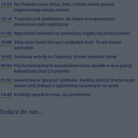
12:53
Dni Pakości coraz bliżej. ENEJ i Dżem wśród gwiazd
tegorocznego święta miasta
12:14
Tragedia pod Janikowem. Na słupie energetycznym
znaleziono ciało mężczyzny
11:43
Wyprzedził radiowóz na podwójnej ciągłej tuż przed pasami
10:08
Silny wiatr łamał drzewa i uszkodził dach. To nie koniec
ostrzeżeń
10:03
Autobusy wróciły na Cegielną. Koniec remontu zatok
09:54
Pięciu nietrzeźwych uczestników ruchu wpadło w ręce policji.
Rekordzista miał 2,6 promila
21:57
Inowrocław w "gorącej" czołówce. Według analizy Onetu nasze
miasto jest jednym z najbardziej narażonych na upały
14:43
Kombajn wpadł do rowu, są utrudnienia
Dołącz do nas…