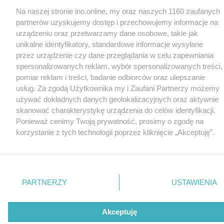
Na naszej stronie ino.online, my oraz naszych 1160 zaufanych
partnerów uzyskujemy dostęp i przechowujemy informacje na
urządzeniu oraz przetwarzamy dane osobowe, takie jak
unikalne identyfikatory, standardowe informacje wysyłane
przez urządzenie czy dane przeglądania w celu zapewniania
spersonalizowanych reklam, wybór spersonalizowanych treści,
pomiar reklam i treści, badanie odbiorców oraz ulepszanie
usług. Za zgodą Użytkownika my i Zaufani Partnerzy możemy
używać dokładnych danych geolokalizacyjnych oraz aktywnie
skanować charakterystykę urządzenia do celów identyfikacji.
Ponieważ cenimy Twoją prywatność, prosimy o zgodę na
korzystanie z tych technologii poprzez kliknięcie „Akceptuję”.
Zgoda jest dobrowolna i zawsze możesz ją zmienić/wycofać
klikając przycisk ustawień prywatności znajdujący się w lewym
dolnym rogu strony
. Niektóre rodzaje przetwarzania danych
nie wymagają zgody użytkownika, ale masz prawo sprzeciwić
PARTNERZY
USTAWIENIA
się takiemu przetwarzaniu. Preferencje będą miały
zastosowania tylko na tej witrynie.
Akceptuję
Zapoznaj się z poniższymi informacjami, abyś mógł świadomie