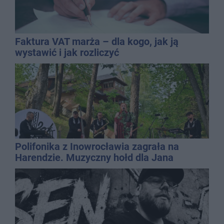
Faktura VAT marża – dla kogo, jak ją
wystawić i jak rozliczyć
Polifonika z Inowrocławia zagrała na
Harendzie. Muzyczny hołd dla Jana
Kasprowicza