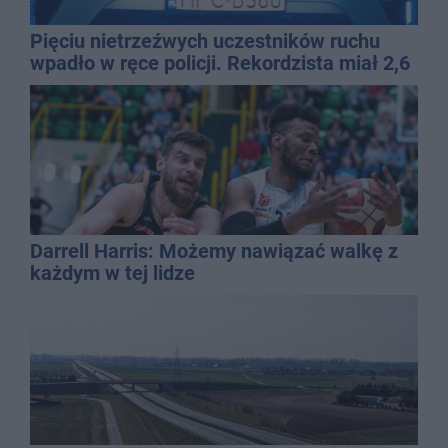
Pięciu nietrzeźwych uczestników ruchu
wpadło w ręce policji. Rekordzista miał 2,6
promila
Darrell Harris: Możemy nawiązać walkę z
każdym w tej lidze