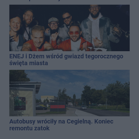
ENEJ i Dżem wśród gwiazd tegorocznego
święta miasta
Autobusy wróciły na Cegielną. Koniec
remontu zatok