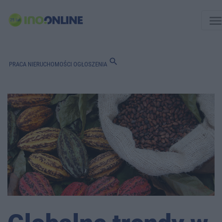
men
search
PRACA
NIERUCHOMOŚCI
OGŁOSZENIA