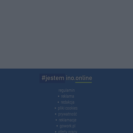
regulamin
reklama
redakcja
pliki cookies
prywatność
reklamacje
gowork.pl
oferty pracy