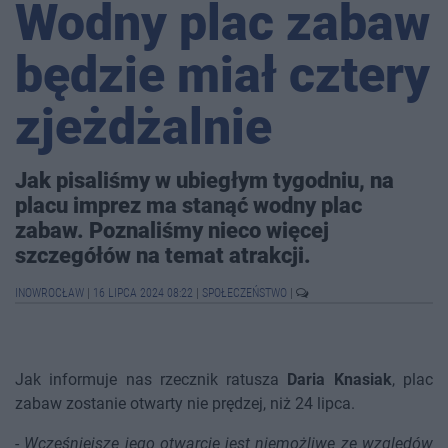
Wodny plac zabaw
będzie miał cztery
zjeżdżalnie
Jak pisaliśmy w ubiegłym tygodniu, na
placu imprez ma stanąć wodny plac
zabaw. Poznaliśmy nieco więcej
szczegółów na temat atrakcji.
INOWROCŁAW
|
16 LIPCA 2024 08:22
|
SPOŁECZEŃSTWO
|
Jak informuje nas rzecznik ratusza
Daria Knasiak
, plac
zabaw zostanie otwarty nie prędzej, niż 24 lipca.
-
Wcześniejsze jego otwarcie jest niemożliwe ze względów