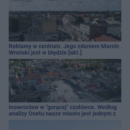
Reklamy w centrum. Jego zdaniem Marcin
Wroński jest w błędzie [akt.]
Inowrocław w "gorącej" czołówce. Według
analizy Onetu nasze miasto jest jednym z
najbardziej narażonych na upały