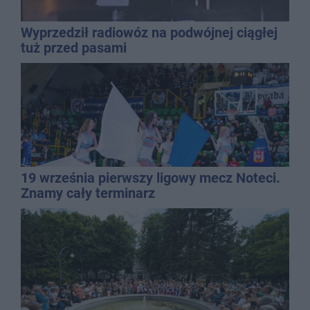
Wyprzedził radiowóz na podwójnej ciągłej
tuż przed pasami
19 września pierwszy ligowy mecz Noteci.
Znamy cały terminarz