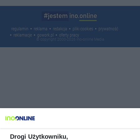
regulamin
reklama
redakcja
pliki cookies
prywatność
reklamacje
gowork.pl
oferty pracy
© copyright 2000-2026 Ino-online Media
Drogi Użytkowniku,