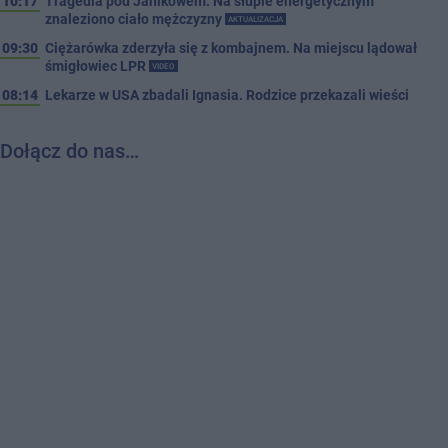
10:17
Tragedia pod Janikowem. Na słupie energetycznym
znaleziono ciało mężczyzny
AKTUALIZACJA
09:30
Ciężarówka zderzyła się z kombajnem. Na miejscu lądował
śmigłowiec LPR
VIDEO
08:14
Lekarze w USA zbadali Ignasia. Rodzice przekazali wieści
Dołącz do nas…