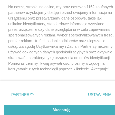
Na naszej stronie ino.online, my oraz naszych 1162 zaufanych
partnerów uzyskujemy dostęp i przechowujemy informacje na
urządzeniu oraz przetwarzamy dane osobowe, takie jak
unikalne identyfikatory, standardowe informacje wysyłane
przez urządzenie czy dane przeglądania w celu zapewniania
spersonalizowanych reklam, wybór spersonalizowanych treści,
pomiar reklam i treści, badanie odbiorców oraz ulepszanie
usług. Za zgodą Użytkownika my i Zaufani Partnerzy możemy
używać dokładnych danych geolokalizacyjnych oraz aktywnie
skanować charakterystykę urządzenia do celów identyfikacji.
Ponieważ cenimy Twoją prywatność, prosimy o zgodę na
korzystanie z tych technologii poprzez kliknięcie „Akceptuję”.
Zgoda jest dobrowolna i zawsze możesz ją zmienić/wycofać
klikając przycisk ustawień prywatności znajdujący się w lewym
dolnym rogu strony
. Niektóre rodzaje przetwarzania danych
nie wymagają zgody użytkownika, ale masz prawo sprzeciwić
PARTNERZY
USTAWIENIA
się takiemu przetwarzaniu. Preferencje będą miały
zastosowania tylko na tej witrynie.
Akceptuję
Zapoznaj się z poniższymi informacjami, abyś mógł świadomie