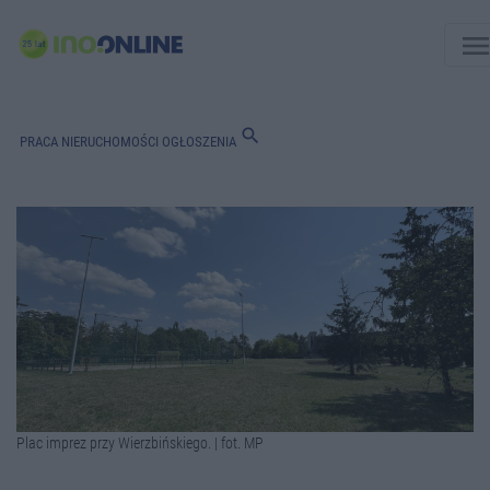
men
search
PRACA
NIERUCHOMOŚCI
OGŁOSZENIA
Plac imprez przy Wierzbińskiego. | fot. MP