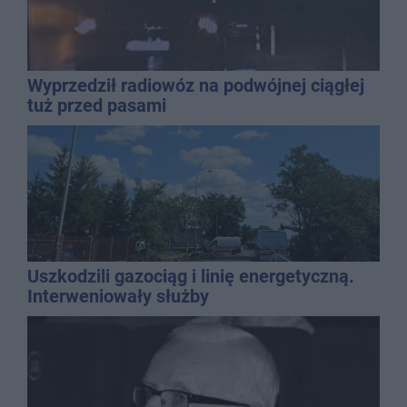
Wyprzedził radiowóz na podwójnej ciągłej
tuż przed pasami
Uszkodzili gazociąg i linię energetyczną.
Interweniowały służby