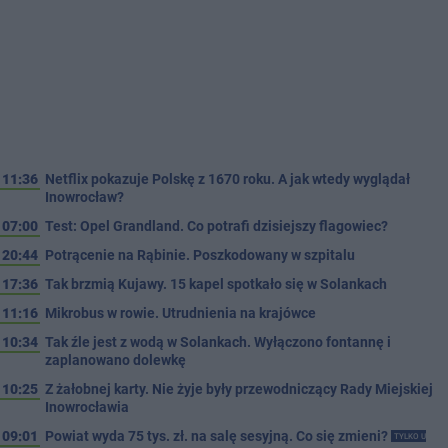
11:36
Netflix pokazuje Polskę z 1670 roku. A jak wtedy wyglądał
Inowrocław?
07:00
Test: Opel Grandland. Co potrafi dzisiejszy flagowiec?
20:44
Potrącenie na Rąbinie. Poszkodowany w szpitalu
17:36
Tak brzmią Kujawy. 15 kapel spotkało się w Solankach
11:16
Mikrobus w rowie. Utrudnienia na krajówce
10:34
Tak źle jest z wodą w Solankach. Wyłączono fontannę i
zaplanowano dolewkę
10:25
Z żałobnej karty. Nie żyje były przewodniczący Rady Miejskiej
Inowrocławia
09:01
Powiat wyda 75 tys. zł. na salę sesyjną. Co się zmieni?
TYLKO U