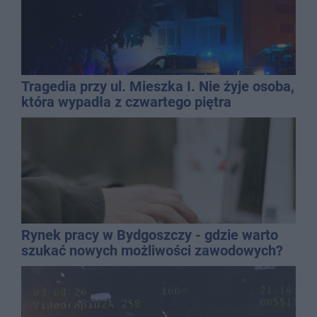
Tragedia przy ul. Mieszka I. Nie żyje osoba,
która wypadła z czwartego piętra
Rynek pracy w Bydgoszczy - gdzie warto
szukać nowych możliwości zawodowych?