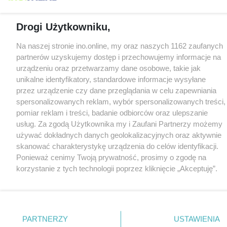
Drogi Użytkowniku,
Na naszej stronie ino.online, my oraz naszych 1162 zaufanych
partnerów uzyskujemy dostęp i przechowujemy informacje na
urządzeniu oraz przetwarzamy dane osobowe, takie jak
unikalne identyfikatory, standardowe informacje wysyłane
przez urządzenie czy dane przeglądania w celu zapewniania
spersonalizowanych reklam, wybór spersonalizowanych treści,
pomiar reklam i treści, badanie odbiorców oraz ulepszanie
usług. Za zgodą Użytkownika my i Zaufani Partnerzy możemy
używać dokładnych danych geolokalizacyjnych oraz aktywnie
skanować charakterystykę urządzenia do celów identyfikacji.
Ponieważ cenimy Twoją prywatność, prosimy o zgodę na
korzystanie z tych technologii poprzez kliknięcie „Akceptuję”.
Zgoda jest dobrowolna i zawsze możesz ją zmienić/wycofać
klikając przycisk ustawień prywatności znajdujący się w lewym
dolnym rogu strony
. Niektóre rodzaje przetwarzania danych
nie wymagają zgody użytkownika, ale masz prawo sprzeciwić
PARTNERZY
USTAWIENIA
się takiemu przetwarzaniu. Preferencje będą miały