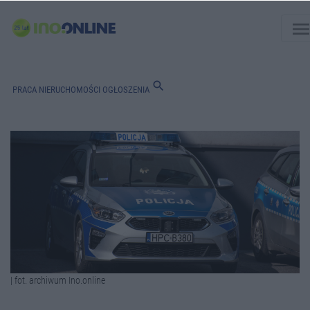
men
search
PRACA
NIERUCHOMOŚCI
OGŁOSZENIA
| fot. archiwum Ino.online