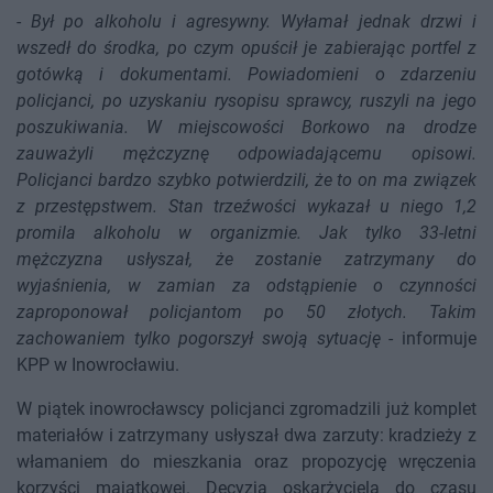
-
Był po alkoholu i agresywny. Wyłamał jednak drzwi i
wszedł do środka, po czym opuścił je zabierając portfel z
gotówką i dokumentami. Powiadomieni o zdarzeniu
policjanci, po uzyskaniu rysopisu sprawcy, ruszyli na jego
poszukiwania. W miejscowości Borkowo na drodze
zauważyli mężczyznę odpowiadającemu opisowi.
Policjanci bardzo szybko potwierdzili, że to on ma związek
z przestępstwem. Stan trzeźwości wykazał u niego 1,2
promila alkoholu w organizmie. Jak tylko 33-letni
mężczyzna usłyszał, że zostanie zatrzymany do
wyjaśnienia, w zamian za odstąpienie o czynności
zaproponował policjantom po 50 złotych. Takim
zachowaniem tylko pogorszył swoją sytuację
- informuje
KPP w Inowrocławiu.
W piątek inowrocławscy policjanci zgromadzili już komplet
materiałów i zatrzymany usłyszał dwa zarzuty: kradzieży z
włamaniem do mieszkania oraz propozycję wręczenia
korzyści majątkowej. Decyzją oskarżyciela do czasu