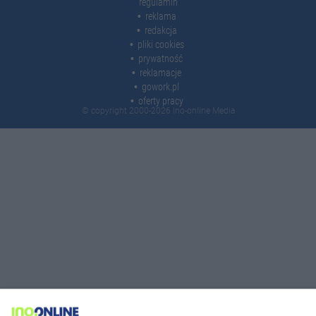
regulamin
reklama
redakcja
pliki cookies
prywatność
reklamacje
gowork.pl
oferty pracy
© copyright 2000-2026 Ino-online Media