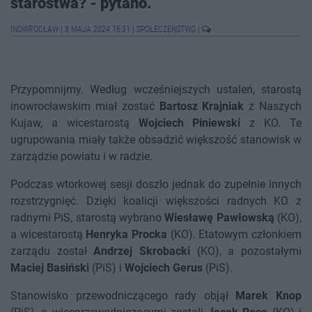
starostwa? - pytano.
INOWROCŁAW
|
8 MAJA 2024 16:31
|
SPOŁECZEŃSTWO
|
Przypomnijmy. Według wcześniejszych ustaleń, starostą
inowrocławskim miał zostać
Bartosz Krajniak
z Naszych
Kujaw, a wicestarostą
Wojciech Piniewski
z KO. Te
ugrupowania miały także obsadzić większość stanowisk w
zarządzie powiatu i w radzie.
Podczas wtorkowej sesji doszło jednak do zupełnie innych
rozstrzygnięć. Dzięki koalicji większości radnych KO z
radnymi PiS, starostą wybrano
Wiesławę Pawłowską
(KO),
a wicestarostą
Henryka Procka
(KO). Etatowym członkiem
zarządu został
Andrzej Skrobacki
(KO), a pozostałymi
Maciej Basiński
(PiS) i
Wojciech Gerus
(PiS).
Stanowisko przewodniczącego rady objął
Marek Knop