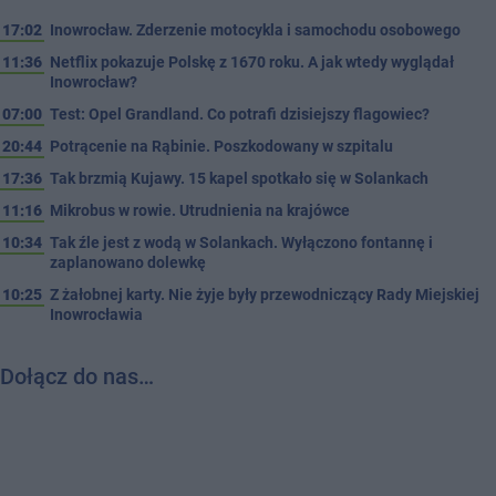
17:02
Inowrocław. Zderzenie motocykla i samochodu osobowego
11:36
Netflix pokazuje Polskę z 1670 roku. A jak wtedy wyglądał
Inowrocław?
07:00
Test: Opel Grandland. Co potrafi dzisiejszy flagowiec?
20:44
Potrącenie na Rąbinie. Poszkodowany w szpitalu
17:36
Tak brzmią Kujawy. 15 kapel spotkało się w Solankach
11:16
Mikrobus w rowie. Utrudnienia na krajówce
10:34
Tak źle jest z wodą w Solankach. Wyłączono fontannę i
zaplanowano dolewkę
10:25
Z żałobnej karty. Nie żyje były przewodniczący Rady Miejskiej
Inowrocławia
Dołącz do nas…