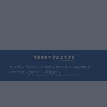
regulamin
reklama
redakcja
pliki cookies
prywatność
reklamacje
gowork.pl
oferty pracy
© copyright 2000-2026 Ino-online Media