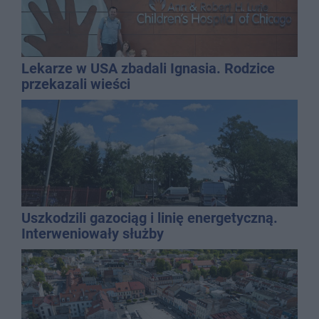
Lekarze w USA zbadali Ignasia. Rodzice
przekazali wieści
Uszkodzili gazociąg i linię energetyczną.
Interweniowały służby