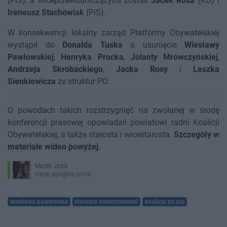
(PiS), a wiceprzewodniczącymi zostali
Jacek Rosa
(KO) i
Ireneusz Stachowiak
(PiS).
W konsekwencji lokalny zarząd Platformy Obywatelskiej
wystąpił do
Donalda Tuska
o usunięcie
Wiesławy
Pawłowskiej
,
Henryka Procka
,
Jolanty Mrówczyńskiej
,
Andrzeja Skrobackiego
,
Jacka Rosy
i
Leszka
Sienkiewicza
ze struktur PO.
O powodach takich rozstrzygnięć na zwołanej w środę
konferencji prasowej opowiadali powiatowi radni Koalicji
Obywatelskiej, a także starosta i wicestarosta.
Szczegóły w
materiale wideo powyżej.
Marek Jasik
marek.jasik@ino.online
wiesława pawłowska
starosta inowrocławski
koalicja po pis