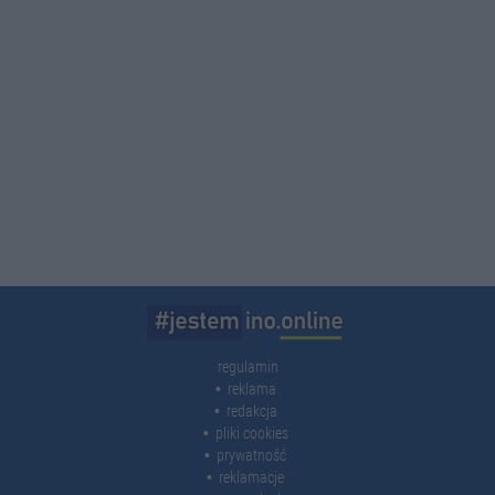
regulamin
reklama
redakcja
pliki cookies
prywatność
reklamacje