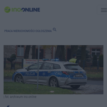
men
search
PRACA
NIERUCHOMOŚCI
OGŁOSZENIA
| fot. archiwum Ino.online