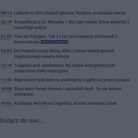
08:14
Lekarze w USA zbadali Ignasia. Rodzice przekazali wieści
22:14
Tragedia przy ul. Mieszka I. Nie żyje osoba, która wypadła z
czwartego piętra
21:22
Tour de Pologne. Tak 21 lat temu kolarze startowali z
Inowrocławia
PROSTO Z ARCHIWUM
12:53
Dni Pakości coraz bliżej. ENEJ i Dżem wśród gwiazd
tegorocznego święta miasta
12:14
Tragedia pod Janikowem. Na słupie energetycznym
znaleziono ciało mężczyzny
11:43
Wyprzedził radiowóz na podwójnej ciągłej tuż przed pasami
10:08
Silny wiatr łamał drzewa i uszkodził dach. To nie koniec
ostrzeżeń
10:03
Autobusy wróciły na Cegielną. Koniec remontu zatok
Dołącz do nas…