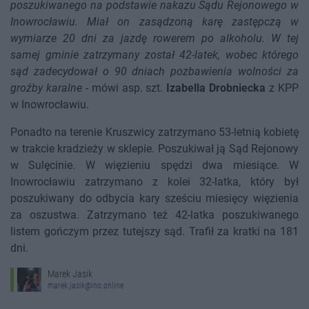
poszukiwanego na podstawie nakazu Sądu Rejonowego w
Inowrocławiu. Miał on zasądzoną karę zastępczą w
wymiarze 20 dni za jazdę rowerem po alkoholu. W tej
samej gminie zatrzymany został 42-latek, wobec którego
sąd zadecydował o 90 dniach pozbawienia wolności za
groźby karalne
- mówi asp. szt.
Izabella Drobniecka
z KPP
w Inowrocławiu.
Ponadto na terenie Kruszwicy zatrzymano 53-letnią kobietę
w trakcie kradzieży w sklepie. Poszukiwał ją Sąd Rejonowy
w Sulęcinie. W więzieniu spędzi dwa miesiące. W
Inowrocławiu zatrzymano z kolei 32-latka, który był
poszukiwany do odbycia kary sześciu miesięcy więzienia
za oszustwa. Zatrzymano też 42-latka poszukiwanego
listem gończym przez tutejszy sąd. Trafił za kratki na 181
dni.
Marek Jasik
marek.jasik@ino.online