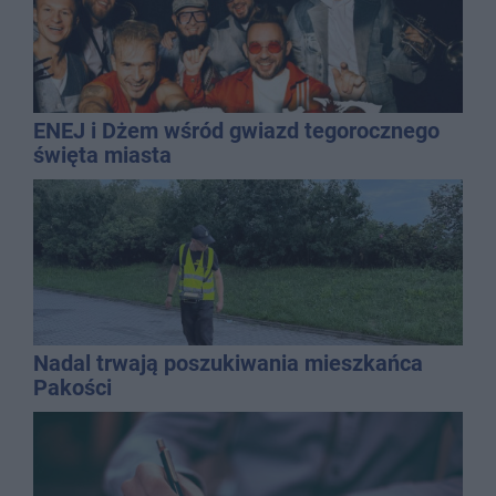
ENEJ i Dżem wśród gwiazd tegorocznego
święta miasta
Nadal trwają poszukiwania mieszkańca
Pakości