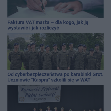
Faktura VAT marża – dla kogo, jak ją
wystawić i jak rozliczyć
Od cyberbezpieczeństwa po karabinki Grot.
Uczniowie "Kaspra" szkolili się w WAT