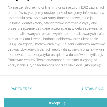
Na naszej stronie ino.online, my oraz naszych 1162 zaufanych
partnerów uzyskujemy dostęp i przechowujemy informacje na
urządzeniu oraz przetwarzamy dane osobowe, takie jak
unikalne identyfikatory, standardowe informacje wysyłane
przez urządzenie czy dane przeglądania w celu zapewniania
spersonalizowanych reklam, wybór spersonalizowanych treści,
pomiar reklam i treści, badanie odbiorców oraz ulepszanie
usług. Za zgodą Użytkownika my i Zaufani Partnerzy możemy
używać dokładnych danych geolokalizacyjnych oraz aktywnie
skanować charakterystykę urządzenia do celów identyfikacji.
Ponieważ cenimy Twoją prywatność, prosimy o zgodę na
korzystanie z tych technologii poprzez kliknięcie „Akceptuję”.
Zgoda jest dobrowolna i zawsze możesz ją zmienić/wycofać
klikając przycisk ustawień prywatności znajdujący się w lewym
dolnym rogu strony
. Niektóre rodzaje przetwarzania danych
nie wymagają zgody użytkownika, ale masz prawo sprzeciwić
PARTNERZY
USTAWIENIA
się takiemu przetwarzaniu. Preferencje będą miały
zastosowania tylko na tej witrynie.
Akceptuję
Zapoznaj się z poniższymi informacjami, abyś mógł świadomie