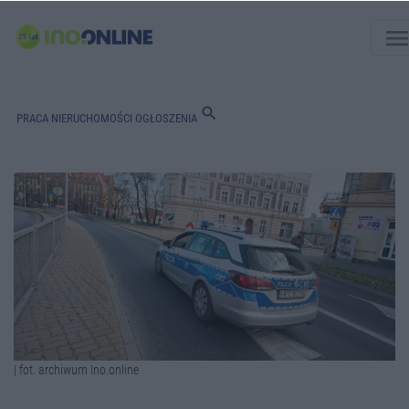
men
search
PRACA
NIERUCHOMOŚCI
OGŁOSZENIA
| fot. archiwum Ino.online