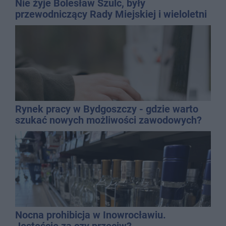
Nie żyje Bolesław Szulc, były
przewodniczący Rady Miejskiej i wieloletni
dyrektor SP 14
Rynek pracy w Bydgoszczy - gdzie warto
szukać nowych możliwości zawodowych?
Nocna prohibicja w Inowrocławiu.
Jesteście za czy przeciw?