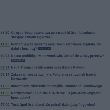
11:39
Od cyberbezpieczeństwa po karabinki Grot. Uczniowie
"Kaspra" szkolili się w WAT
11:25
Powiat: Wyczerpaliśmy możliwości ratowania szpitala. Co
dalej z lecznicą?
TYLKO U NAS
10:04
Nocna prohibicja w Inowrocławiu. Jesteście za czy przeciw?
TYLKO U NAS
09:34
Nadal trwają poszukiwania mieszkańca Pakości
09:19
Zakazy ich nie zatrzymały. Policjanci zatrzymali trzech
kierowców
17:02
Inowrocław. Zderzenie motocykla i samochodu osobowego
11:36
Netflix pokazuje Polskę z 1670 roku. A jak wtedy wyglądał
Inowrocław?
07:00
Test: Opel Grandland. Co potrafi dzisiejszy flagowiec?