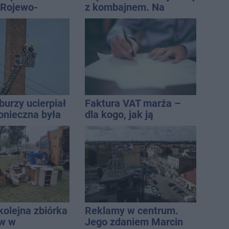
e Rojewo-
z kombajnem. Na
aw
miejscu lądował
śmigłowiec LPR
burzy ucierpiał
Faktura VAT marża –
onieczna była
dla kogo, jak ją
cja strażaków
wystawić i jak rozliczyć
kolejna zbiórka
Reklamy w centrum.
ów w
Jego zdaniem Marcin