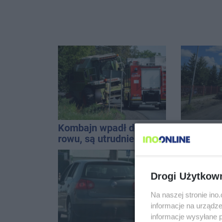
Kombajn wpadł do
Uszkodzil
rowu, są utrudnienia
linię ene
Interwen
Drogi Użytkow
Na naszej stronie in
informacje na urządze
informacje wysyłane 