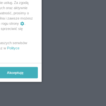
ie usług. Za zgodą
ych oraz aktywnie
watność, prosimy o
wolna i zawsze możesz
m rogu strony
.
sprzeciwić się
 naszych serwisów
esz w
Polityce
Akceptuję