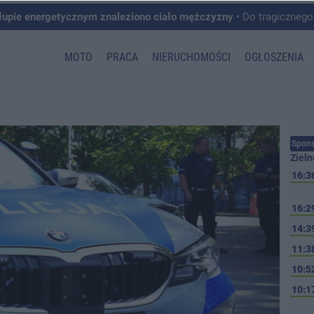
łupie energetycznym znaleziono ciało mężczyzny
• Do tragicznego zdarzenia doszło w 
MOTO
PRACA
NIERUCHOMOŚCI
OGŁOSZENIA
Spons
Zieln
16:3
16:2
14:3
11:3
10:5
10:1