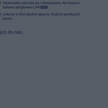
0
Ciężarówka zderzyła się z kombajnem. Na miejscu
lądował śmigłowiec LPR
VIDEO
4
Lekarze w USA zbadali Ignasia. Rodzice przekazali
wieści
ącz do nas…