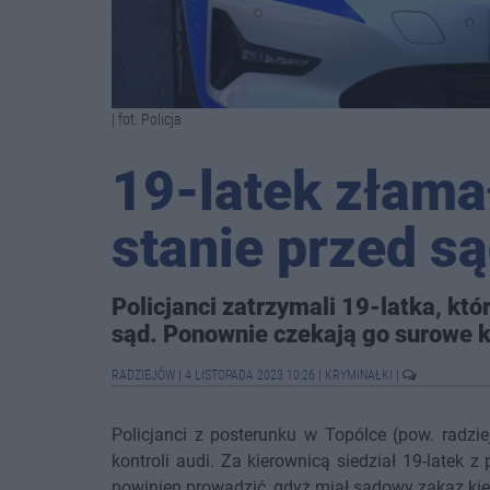
| fot. Policja
19-latek złama
stanie przed s
Policjanci zatrzymali 19-latka, kt
sąd. Ponownie czekają go surowe 
RADZIEJÓW
|
4 LISTOPADA 2023 10:26
|
KRYMINAŁKI
|
Policjanci z posterunku w Topólce (pow. radzi
kontroli audi. Za kierownicą siedział 19-latek 
powinien prowadzić, gdyż miał sądowy zakaz k