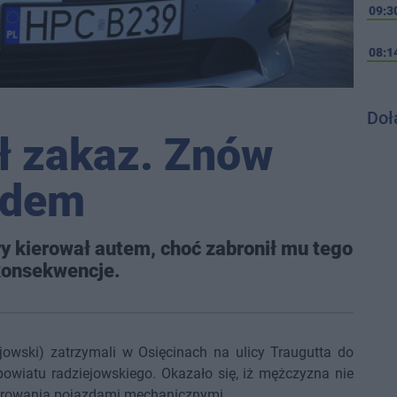
09:3
08:1
Doł
ł zakaz. Znów
ądem
óry kierował autem, choć zabronił mu tego
konsekwencje.
ejowski) zatrzymali w Osięcinach na ulicy Traugutta do
z powiatu radziejowskiego. Okazało się, iż mężczyzna nie
ierowania pojazdami mechanicznymi.