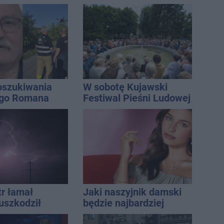
awiu
Wroński jest w błędzie
[akt.]
oszukiwania
W sobotę Kujawski
ego Romana
Festiwal Pieśni Ludowej
tr łamał
Jaki naszyjnik damski
uszkodził
będzie najbardziej
nie koniec
uniwersalny? Modele,