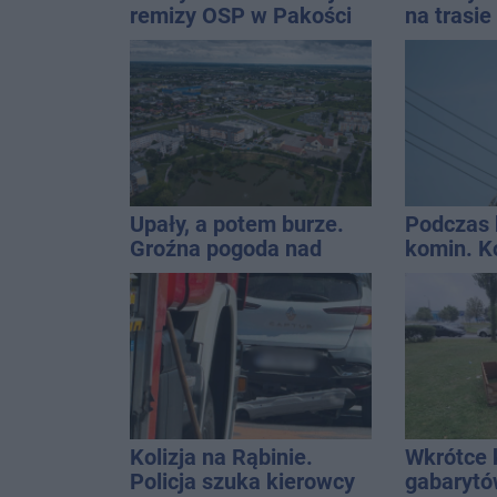
remizy OSP w Pakości
na trasi
Inowrocł
Upały, a potem burze.
Podczas 
Groźna pogoda nad
komin. K
naszym regionem
interwen
Kolizja na Rąbinie.
Wkrótce 
Policja szuka kierowcy
gabaryt