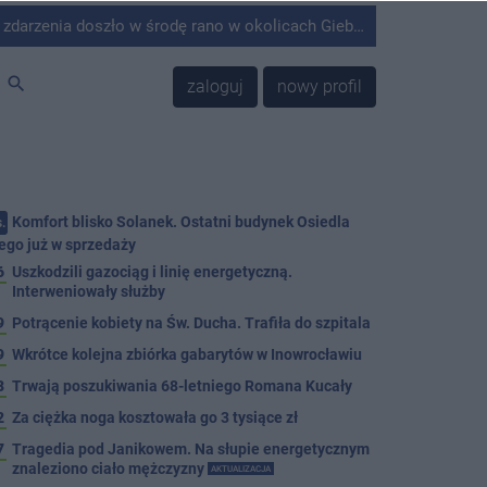
środę rano w okolicach Giebni koło Janikowa. Wówczas na słupie energetycznym odnaleziono ciało mężczyzny.
search
zaloguj
nowy profil
Komfort blisko Solanek. Ostatni budynek Osiedla
.
ego już w sprzedaży
6
Uszkodzili gazociąg i linię energetyczną.
Interweniowały służby
9
Potrącenie kobiety na Św. Ducha. Trafiła do szpitala
9
Wkrótce kolejna zbiórka gabarytów w Inowrocławiu
8
Trwają poszukiwania 68-letniego Romana Kucały
2
Za ciężka noga kosztowała go 3 tysiące zł
7
Tragedia pod Janikowem. Na słupie energetycznym
znaleziono ciało mężczyzny
AKTUALIZACJA