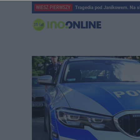
WIESZ PIERWSZY
Tragedia pod Janikowem. Na s