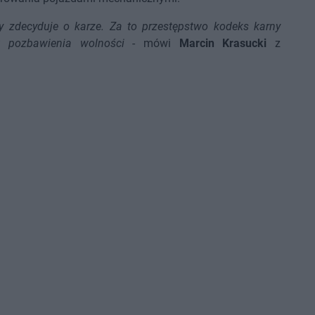
ry zdecyduje o karze. Za to przestępstwo kodeks karny
t pozbawienia wolności
- mówi
Marcin Krasucki
z