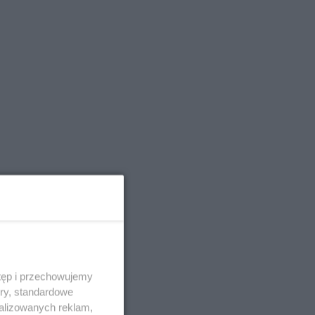
tęp i przechowujemy
ory, standardowe
alizowanych reklam,