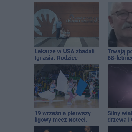
Golfa
Inowrocł
Lekarze w USA zbadali
Trwają p
Ignasia. Rodzice
68-letni
przekazali wieści
Kucały
19 września pierwszy
Silny wia
ligowy mecz Noteci.
drzewa i 
Znamy cały terminarz
dach. To 