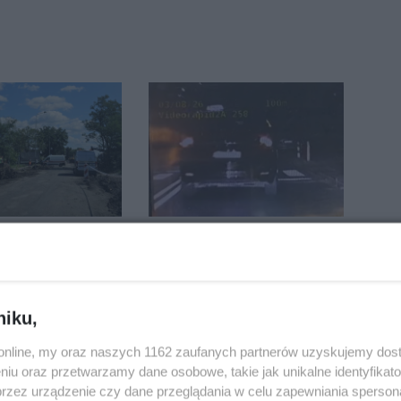
i gazociąg i
Wyprzedził radiowóz na
rgetyczną.
podwójnej ciągłej tuż
iowały służby
przed pasami
niku,
o.online, my oraz naszych 1162 zaufanych partnerów uzyskujemy dos
niu oraz przetwarzamy dane osobowe, takie jak unikalne identyfikat
przez urządzenie czy dane przeglądania w celu zapewniania sperson