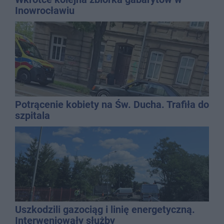
Inowrocławiu
Potrącenie kobiety na Św. Ducha. Trafiła do
szpitala
Uszkodzili gazociąg i linię energetyczną.
Interweniowały służby