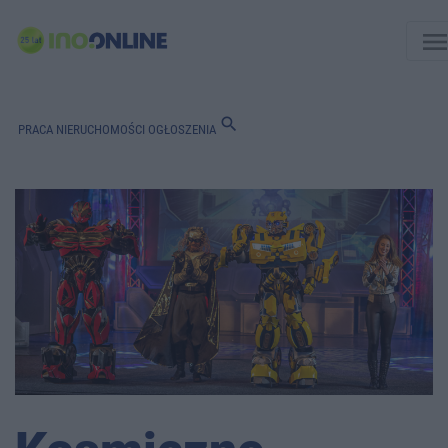
men
search
PRACA
NIERUCHOMOŚCI
OGŁOSZENIA