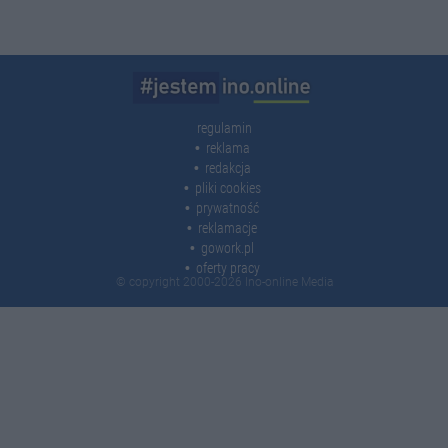
regulamin
reklama
redakcja
pliki cookies
prywatność
reklamacje
gowork.pl
oferty pracy
© copyright 2000-2026 Ino-online Media