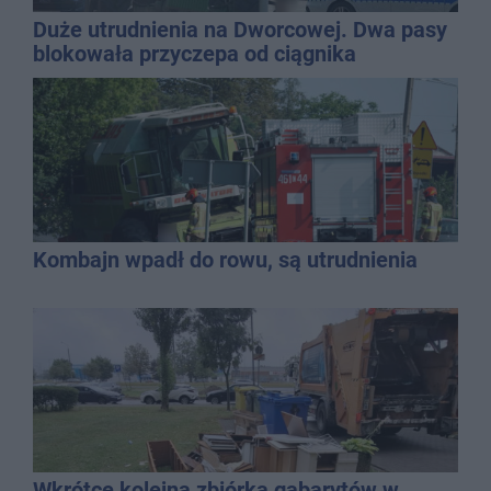
Duże utrudnienia na Dworcowej. Dwa pasy
blokowała przyczepa od ciągnika
Kombajn wpadł do rowu, są utrudnienia
Wkrótce kolejna zbiórka gabarytów w