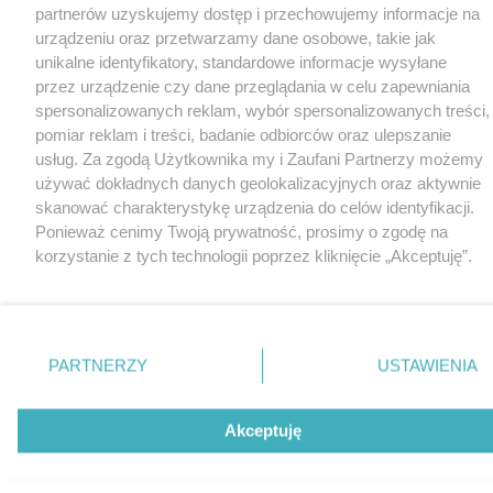
partnerów uzyskujemy dostęp i przechowujemy informacje na
urządzeniu oraz przetwarzamy dane osobowe, takie jak
unikalne identyfikatory, standardowe informacje wysyłane
przez urządzenie czy dane przeglądania w celu zapewniania
spersonalizowanych reklam, wybór spersonalizowanych treści,
pomiar reklam i treści, badanie odbiorców oraz ulepszanie
usług. Za zgodą Użytkownika my i Zaufani Partnerzy możemy
używać dokładnych danych geolokalizacyjnych oraz aktywnie
skanować charakterystykę urządzenia do celów identyfikacji.
Ponieważ cenimy Twoją prywatność, prosimy o zgodę na
korzystanie z tych technologii poprzez kliknięcie „Akceptuję”.
Zgoda jest dobrowolna i zawsze możesz ją zmienić/wycofać
klikając przycisk ustawień prywatności znajdujący się w lewym
dolnym rogu strony
. Niektóre rodzaje przetwarzania danych
nie wymagają zgody użytkownika, ale masz prawo sprzeciwić
PARTNERZY
USTAWIENIA
się takiemu przetwarzaniu. Preferencje będą miały
zastosowania tylko na tej witrynie.
Akceptuję
Zapoznaj się z poniższymi informacjami, abyś mógł świadomie
i komfortowo korzystać z naszych serwisów internetowych.
Szczegółowe informacje dotyczące przetwarzania Twoich