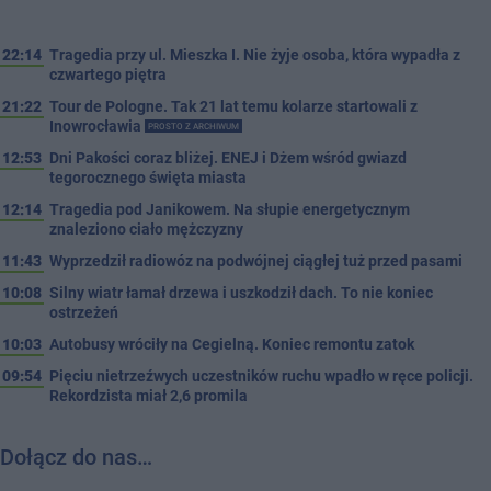
22:14
Tragedia przy ul. Mieszka I. Nie żyje osoba, która wypadła z
czwartego piętra
21:22
Tour de Pologne. Tak 21 lat temu kolarze startowali z
Inowrocławia
PROSTO Z ARCHIWUM
12:53
Dni Pakości coraz bliżej. ENEJ i Dżem wśród gwiazd
tegorocznego święta miasta
12:14
Tragedia pod Janikowem. Na słupie energetycznym
znaleziono ciało mężczyzny
11:43
Wyprzedził radiowóz na podwójnej ciągłej tuż przed pasami
10:08
Silny wiatr łamał drzewa i uszkodził dach. To nie koniec
ostrzeżeń
10:03
Autobusy wróciły na Cegielną. Koniec remontu zatok
09:54
Pięciu nietrzeźwych uczestników ruchu wpadło w ręce policji.
Rekordzista miał 2,6 promila
Dołącz do nas…