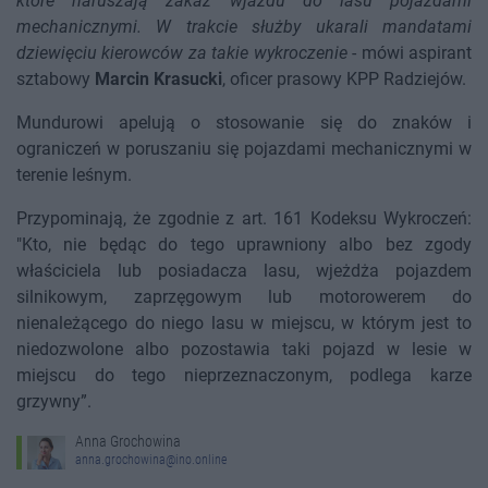
które naruszają zakaz wjazdu do lasu pojazdami
mechanicznymi. W trakcie służby ukarali mandatami
dziewięciu kierowców za takie wykroczenie
- mówi aspirant
sztabowy
Marcin Krasucki
, oficer prasowy KPP Radziejów.
Mundurowi apelują o stosowanie się do znaków i
ograniczeń w poruszaniu się pojazdami mechanicznymi w
terenie leśnym.
Przypominają, że zgodnie z art. 161 Kodeksu Wykroczeń:
"Kto, nie będąc do tego uprawniony albo bez zgody
właściciela lub posiadacza lasu, wjeżdża pojazdem
silnikowym, zaprzęgowym lub motorowerem do
nienależącego do niego lasu w miejscu, w którym jest to
niedozwolone albo pozostawia taki pojazd w lesie w
miejscu do tego nieprzeznaczonym, podlega karze
grzywny”.
Anna Grochowina
anna.grochowina@ino.online