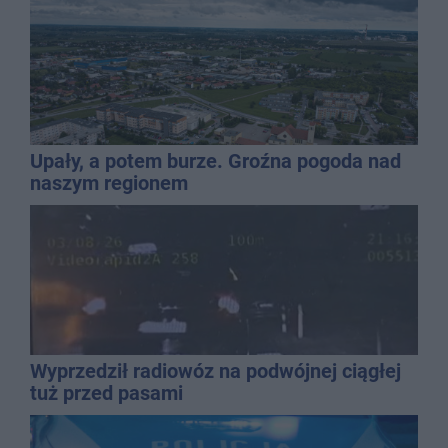
Upały, a potem burze. Groźna pogoda nad
naszym regionem
Wyprzedził radiowóz na podwójnej ciągłej
tuż przed pasami