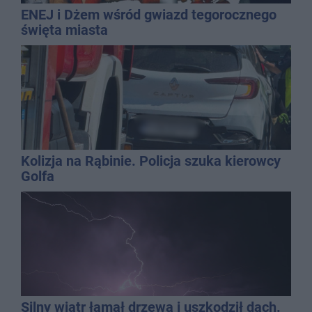
ENEJ i Dżem wśród gwiazd tegorocznego
święta miasta
Kolizja na Rąbinie. Policja szuka kierowcy
Golfa
Silny wiatr łamał drzewa i uszkodził dach.