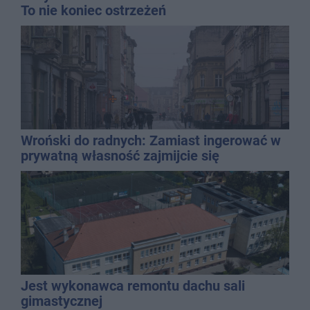
To nie koniec ostrzeżeń
Wroński do radnych: Zamiast ingerować w
prywatną własność zajmijcie się
gospodarką
Jest wykonawca remontu dachu sali
gimastycznej