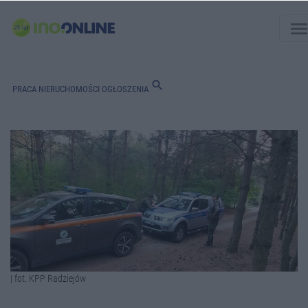
men
search
PRACA
NIERUCHOMOŚCI
OGŁOSZENIA
| fot. KPP Radziejów