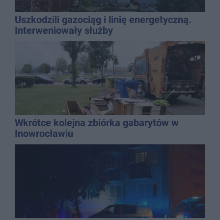
Uszkodzili gazociąg i linię energetyczną.
Interweniowały służby
Wkrótce kolejna zbiórka gabarytów w
Inowrocławiu