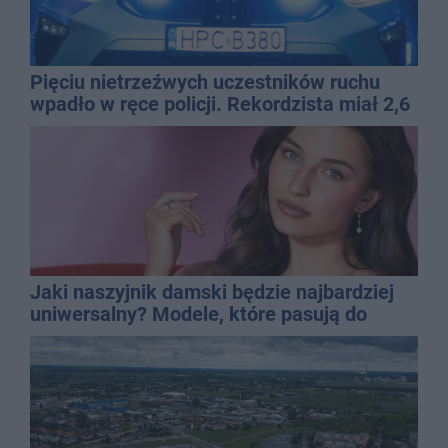
Pięciu nietrzeźwych uczestników ruchu
wpadło w ręce policji. Rekordzista miał 2,6
promila
Jaki naszyjnik damski będzie najbardziej
uniwersalny? Modele, które pasują do
wielu stylizacji