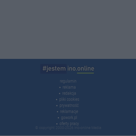
regulamin
reklama
redakcja
pliki cookies
prywatność
reklamacje
gowork.pl
oferty pracy
© copyright 2000-2026 Ino-online Media