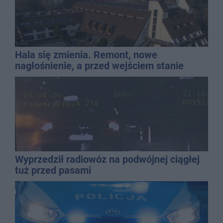
Hala się zmienia. Remont, nowe
nagłośnienie, a przed wejściem stanie
QEMETICA ARENA
Wyprzedził radiowóz na podwójnej ciągłej
tuż przed pasami