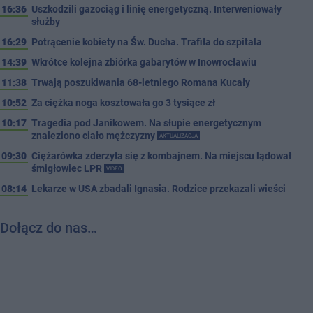
16:36
Uszkodzili gazociąg i linię energetyczną. Interweniowały
służby
16:29
Potrącenie kobiety na Św. Ducha. Trafiła do szpitala
14:39
Wkrótce kolejna zbiórka gabarytów w Inowrocławiu
11:38
Trwają poszukiwania 68-letniego Romana Kucały
10:52
Za ciężka noga kosztowała go 3 tysiące zł
10:17
Tragedia pod Janikowem. Na słupie energetycznym
znaleziono ciało mężczyzny
AKTUALIZACJA
09:30
Ciężarówka zderzyła się z kombajnem. Na miejscu lądował
śmigłowiec LPR
VIDEO
08:14
Lekarze w USA zbadali Ignasia. Rodzice przekazali wieści
Dołącz do nas…