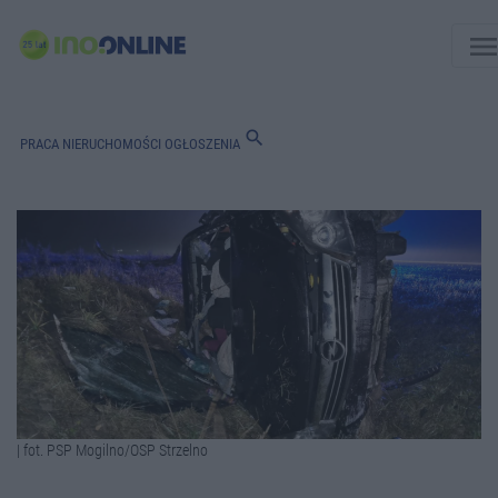
men
search
PRACA
NIERUCHOMOŚCI
OGŁOSZENIA
| fot. PSP Mogilno/OSP Strzelno