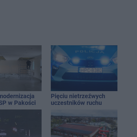
modernizacja
Pięciu nietrzeźwych
SP w Pakości
uczestników ruchu
wpadło w ręce policji.
Rekordzista miał 2,6
promila