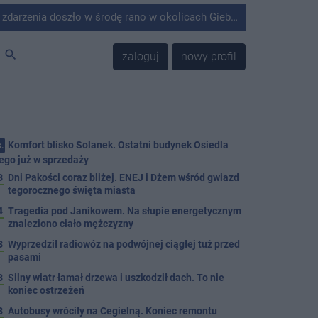
środę rano w okolicach Giebni koło Janikowa. Wówczas na słupie energetycznym odnaleziono ciało mężczyzny.
search
zaloguj
nowy profil
Komfort blisko Solanek. Ostatni budynek Osiedla
.
ego już w sprzedaży
3
Dni Pakości coraz bliżej. ENEJ i Dżem wśród gwiazd
tegorocznego święta miasta
4
Tragedia pod Janikowem. Na słupie energetycznym
znaleziono ciało mężczyzny
3
Wyprzedził radiowóz na podwójnej ciągłej tuż przed
pasami
8
Silny wiatr łamał drzewa i uszkodził dach. To nie
koniec ostrzeżeń
3
Autobusy wróciły na Cegielną. Koniec remontu