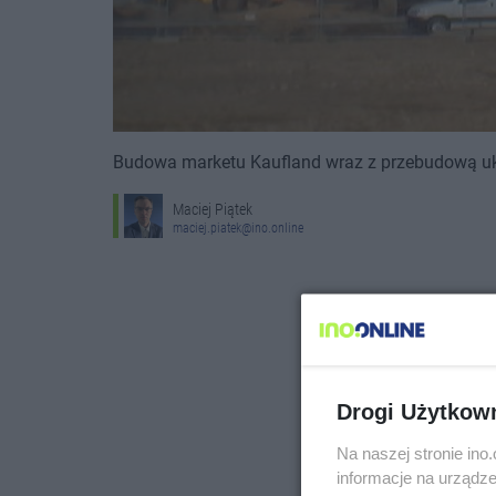
Budowa marketu Kaufland wraz z przebudową u
Maciej Piątek
maciej.piatek@ino.online
Drogi Użytkow
Na naszej stronie in
informacje na urządze