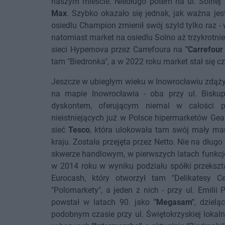
naszym mieście. Niedługo potem na ul. Solnej 
Max
. Szybko okazało się jednak, jak ważna jes
osiedlu Champion zmienił swój szyld tylko raz - w
natomiast market na osiedlu Solno aż trzykrotni
sieci Hypernova przez Carrefoura na
"Carrefour
tam "Biedronka", a w 2022 roku market stał się 
Jeszcze w ubiegłym wieku w Inowrocławiu zdążył
na mapie Inowrocławia - oba przy ul. Bisku
dyskontem, oferującym niemal w całości 
nieistniejących już w Polsce hipermarketów Gea
sieć
Tesco
, która ulokowała tam swój mały mar
kraju. Została przejęta przez Netto. Nie na dłu
skwerze handlowym, w pierwszych latach funkcj
w 2014 roku w wyniku podziału spółki przekszt
Eurocash, który otworzył tam "Delikatesy C
"Polomarkety", a jeden z nich - przy ul. Emilii
powstał w latach 90. jako
"Megasam"
, dziel
podobnym czasie przy ul. Świętokrzyskiej lokal