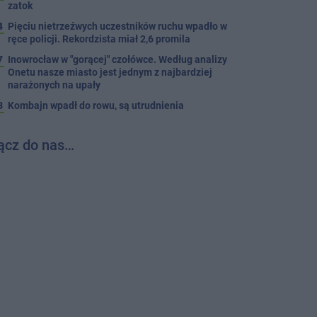
zatok
4
Pięciu nietrzeźwych uczestników ruchu wpadło w
ręce policji. Rekordzista miał 2,6 promila
7
Inowrocław w "gorącej" czołówce. Według analizy
Onetu nasze miasto jest jednym z najbardziej
narażonych na upały
3
Kombajn wpadł do rowu, są utrudnienia
ącz do nas…