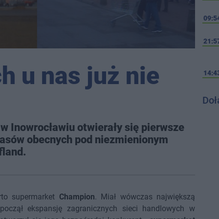
09:5
21:5
h u nas już nie
14:4
Doł
w Inowrocławiu otwierały się pierwsze
czasów obecnych pod niezmienionym
fland.
arto supermarket
Champion
. Miał wówczas największą
zpoczął ekspansję zagranicznych sieci handlowych w