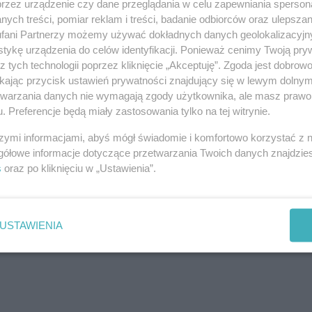
przez urządzenie czy dane przeglądania w celu zapewniania sperson
ych treści, pomiar reklam i treści, badanie odbiorców oraz ulepszan
fani Partnerzy możemy używać dokładnych danych geolokalizacyjn
tykę urządzenia do celów identyfikacji. Ponieważ cenimy Twoją pry
z tych technologii poprzez kliknięcie „Akceptuję”. Zgoda jest dobro
ikając przycisk ustawień prywatności znajdujący się w lewym dolny
etwarzania danych nie wymagają zgody użytkownika, ale masz prawo 
. Preferencje będą miały zastosowania tylko na tej witrynie.
szymi informacjami, abyś mógł świadomie i komfortowo korzystać z
gółowe informacje dotyczące przetwarzania Twoich danych znajdzi
j nas w Google News
s
oraz po kliknięciu w „Ustawienia”.
USTAWIENIA