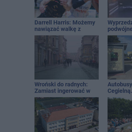
Darrell Harris: Możemy
Wyprzedz
nawiązać walkę z
podwójnej
każdym w tej lidze
przed pa
Wroński do radnych:
Autobusy
Zamiast ingerować w
Cegielną
prywatną własność
remontu 
zajmijcie się
gospodarką