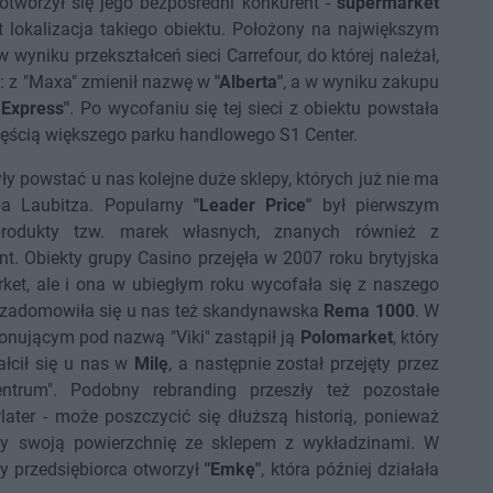
otworzył się jego bezpośredni konkurent -
supermarket
t lokalizacja takiego obiektu. Położony na największym
 wyniku przekształceń sieci Carrefour, do której należał,
e: z "Maxa" zmienił nazwę w
"Alberta"
, a w wyniku zakupu
 Express"
. Po wycofaniu się tej sieci z obiektu powstała
częścią większego parku handlowego S1 Center.
y powstać u nas kolejne duże sklepy, których już nie ma
pa Laubitza. Popularny
"Leader Price"
był pierwszym
produkty tzw. marek własnych, znanych również z
nt. Obiekty grupy Casino przejęła w 2007 roku brytyjska
ket, ale i ona w ubiegłym roku wycofała się z naszego
go zadomowiła się u nas też skandynawska
Rema 1000
. W
onującym pod nazwą "Viki" zastąpił ją
Polomarket
, który
ałcił się u nas w
Milę
, a następnie został przejęty przez
entrum". Podobny rebranding przeszły też pozostałe
 Plater - może poszczycić się dłuższą historią, ponieważ
ący swoją powierzchnię ze sklepem z wykładzinami. W
ny przedsiębiorca otworzył
"Emkę"
, która później działała