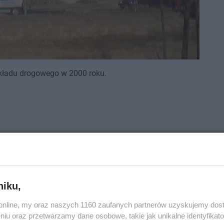
kładu drogowego w 2000 roku.
niku,
o.online, my oraz naszych 1160 zaufanych partnerów uzyskujemy dos
niu oraz przetwarzamy dane osobowe, takie jak unikalne identyfikat