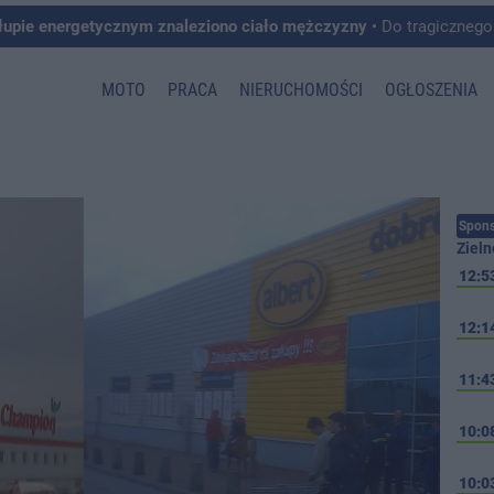
łupie energetycznym znaleziono ciało mężczyzny
• Do tragicznego zdarzenia doszło w 
MOTO
PRACA
NIERUCHOMOŚCI
OGŁOSZENIA
Spons
Zieln
12:5
12:1
11:4
10:0
10:0