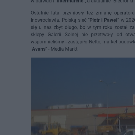
w barwach
"Intermarche"
, a aktualnie "Biedronki"
Ostatnie lata przyniosły też zmianę operato
Inowrocławia. Polską sieć
"Piotr i Paweł"
w 2020
się u nas zbyt długo, bo w tym roku został za
sklepy Galerii Solnej nie przetrwały od o
wspomnieliśmy - zastąpiło Netto, market budow
"Avans"
- Media Markt.