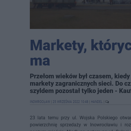
Markety, któryc
ma
Przełom wieków był czasem, kiedy 
markety zagranicznych sieci. Do 
szyldem pozostał tylko jeden - Kau
INOWROCŁAW
|
25 WRZEŚNIA 2022 10:48
|
HANDEL
|
23 lata temu przy ul. Wojska Polskiego otw
powierzchnię sprzedaży w Inowrocławiu i ro