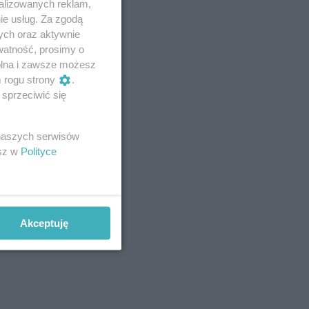
alizowanych reklam,
ie usług. Za zgodą
ych oraz aktywnie
watność, prosimy o
wolna i zawsze możesz
m rogu strony
.
sprzeciwić się
 naszych serwisów
esz w
Polityce
Akceptuję