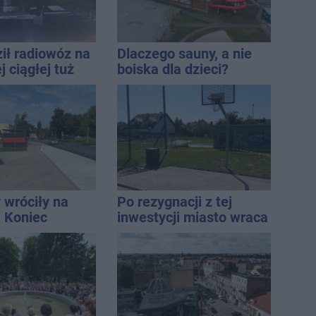
ił radiowóz na
Dlaczego sauny, a nie
 ciągłej tuż
boiska dla dzieci?
sami
Ratusz odpowiada
 wróciły na
Po rezygnacji z tej
. Koniec
inwestycji miasto wraca
zatok
do tematu