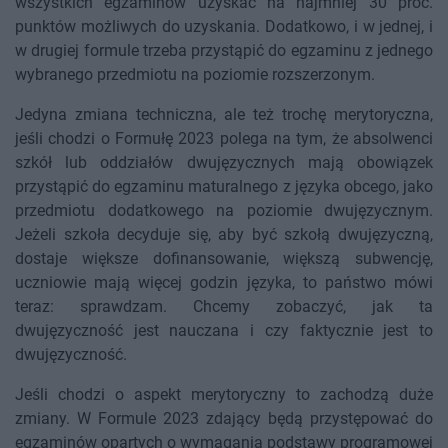
wszystkich egzaminów uzyskać na najmniej 30 proc.
punktów możliwych do uzyskania. Dodatkowo, i w jednej, i
w drugiej formule trzeba przystąpić do egzaminu z jednego
wybranego przedmiotu na poziomie rozszerzonym.
Jedyna zmiana techniczna, ale też trochę merytoryczna,
jeśli chodzi o Formułę 2023 polega na tym, że absolwenci
szkół lub oddziałów dwujęzycznych mają obowiązek
przystąpić do egzaminu maturalnego z języka obcego, jako
przedmiotu dodatkowego na poziomie dwujęzycznym.
Jeżeli szkoła decyduje się, aby być szkołą dwujęzyczną,
dostaje większe dofinansowanie, większą subwencję,
uczniowie mają więcej godzin języka, to państwo mówi
teraz: sprawdzam. Chcemy zobaczyć, jak ta
dwujęzyczność jest nauczana i czy faktycznie jest to
dwujęzyczność.
Jeśli chodzi o aspekt merytoryczny to zachodzą duże
zmiany. W Formule 2023 zdający będą przystępować do
egzaminów opartych o wymagania podstawy programowej