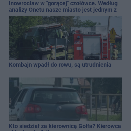
Inowrocław w "gorącej" czołówce. Według
analizy Onetu nasze miasto jest jednym z
najbardziej narażonych na upały
Kombajn wpadł do rowu, są utrudnienia
Kto siedział za kierownicą Golfa? Kierowca