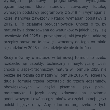
wymagań podstawy programowej: wymagania
egzaminacyjne, które stanowią zawężony katalog
wymagań podstawy programowej z 2018 r., i wymagania,
które stanowią zawężony katalog wymagań podstawy z
2012 r. To działanie pro-uczniowskie. Chodzi o to, by
matura była dostosowana do warunków, w jakich uczyli się
uczniowie. Od 2025 r. - przynajmniej taki jest plan i takie są
przepisy prawa na te chwilę - wracamy do tego, co miało
się zadziać w 2023 r., ale zadzieje się nie do końca.
Kiedy mówimy o maturze w tej nowej formule to trzeba
rozdzielić jej aspekty: techniczny i merytoryczny. Jeśli
chodzi o aspekt techniczny, matura w Formule 2023 nie
będzie się różniła od matury w Formule 2015. W jednej i w
drugiej formule trzeba przystąpić do trzech egzaminów
obowiązkowych w części pisemnej: język polski,
matematyka i język obcy, zdawane na poziomie
podstawowym i dwóch egzaminów w części ustnej: język
polski i język obcy. Aby zdać maturę, trzeba z tych