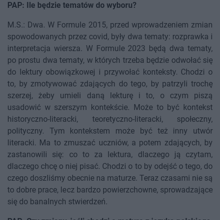
PAP: Ile będzie tematów do wyboru?
M.S.: Dwa. W Formule 2015, przed wprowadzeniem zmian
spowodowanych przez covid, były dwa tematy: rozprawka i
interpretacja wiersza. W Formule 2023 będą dwa tematy,
po prostu dwa tematy, w których trzeba będzie odwołać się
do lektury obowiązkowej i przywołać konteksty. Chodzi o
to, by zmotywować zdających do tego, by patrzyli trochę
szerzej, żeby umieli daną lekturę i to, o czym piszą
usadowić w szerszym kontekście. Może to być kontekst
historyczno-literacki, teoretyczno-literacki, społeczny,
polityczny. Tym kontekstem może być też inny utwór
literacki. Ma to zmuszać uczniów, a potem zdających, by
zastanowili się: co to za lektura, dlaczego ją czytam,
dlaczego chcę o niej pisać. Chodzi o to by odejść o tego, do
czego doszliśmy obecnie na maturze. Teraz czasami nie są
to dobre prace, lecz bardzo powierzchowne, sprowadzające
się do banalnych stwierdzeń.