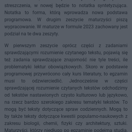
streszczenia, w nowej będzie to notatka syntetyzująca.
Notatka to forma, którą wprowadza nowa podstawa
programowa. W drugim zeszycie maturzyści piszą
wypracowanie. W maturze w formule 2023 zachowany jest
podział na te dwa zeszyty.
W pierwszym zeszycie oprócz części z zadaniami
sprawdzającymi rozumienie czytanego tekstu, pojawią się
też zadania sprawdzające znajomość nie tyle treści, ile
problematyki lektur obowiązkowych. Skoro w podstawie
programowej przywrócono cały kurs literatury, to egzamin
musi to odzwierciedlić. Jednocześnie w części
sprawdzającej rozumienie czytanych tekstów odchodzimy
od tekstów nastawionych czysto kulturowo lub językowo,
na rzecz bardzo szerokiego zakresu tematyki tekstów. To
mogą być teksty dotyczące spraw codziennych. Mogą to
by także teksty dotyczące kwestii popularno-naukowych z
zakresu biologii, chemii, fizyki czy architektury, sztuki.
Maturzyści, którzy niedługo po egzaminie podejmą studia,