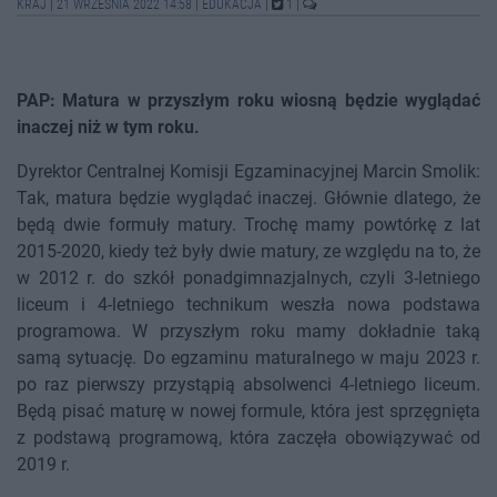
KRAJ
|
21 WRZEŚNIA 2022 14:58
|
EDUKACJA
|
1
|
PAP: Matura w przyszłym roku wiosną będzie wyglądać
inaczej niż w tym roku.
Dyrektor Centralnej Komisji Egzaminacyjnej Marcin Smolik:
Tak, matura będzie wyglądać inaczej. Głównie dlatego, że
będą dwie formuły matury. Trochę mamy powtórkę z lat
2015-2020, kiedy też były dwie matury, ze względu na to, że
w 2012 r. do szkół ponadgimnazjalnych, czyli 3-letniego
liceum i 4-letniego technikum weszła nowa podstawa
programowa. W przyszłym roku mamy dokładnie taką
samą sytuację. Do egzaminu maturalnego w maju 2023 r.
po raz pierwszy przystąpią absolwenci 4-letniego liceum.
Będą pisać maturę w nowej formule, która jest sprzęgnięta
z podstawą programową, która zaczęła obowiązywać od
2019 r.