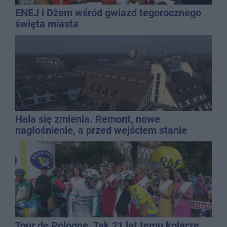
ENEJ i Dżem wśród gwiazd tegorocznego
święta miasta
Hala się zmienia. Remont, nowe
nagłośnienie, a przed wejściem stanie
QEMETICA ARENA
Tour de Pologne. Tak 21 lat temu kolarze