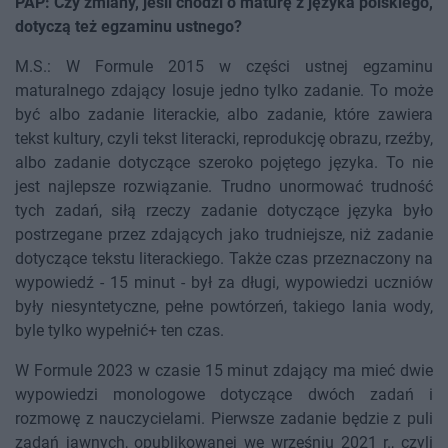
PAP: Czy zmiany, jeśli chodzi o maturę z języka polskiego,
dotyczą też egzaminu ustnego?
M.S.: W Formule 2015 w części ustnej egzaminu
maturalnego zdający losuje jedno tylko zadanie. To może
być albo zadanie literackie, albo zadanie, które zawiera
tekst kultury, czyli tekst literacki, reprodukcję obrazu, rzeźby,
albo zadanie dotyczące szeroko pojętego języka. To nie
jest najlepsze rozwiązanie. Trudno unormować trudność
tych zadań, siłą rzeczy zadanie dotyczące języka było
postrzegane przez zdających jako trudniejsze, niż zadanie
dotyczące tekstu literackiego. Także czas przeznaczony na
wypowiedź - 15 minut - był za długi, wypowiedzi uczniów
były niesyntetyczne, pełne powtórzeń, takiego lania wody,
byle tylko wypełnić+ ten czas.
W Formule 2023 w czasie 15 minut zdający ma mieć dwie
wypowiedzi monologowe dotyczące dwóch zadań i
rozmowę z nauczycielami. Pierwsze zadanie będzie z puli
zadań jawnych, opublikowanej we wrześniu 2021 r., czyli