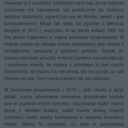
omawiali je z uczniami. Skończyło się to tak, że na maturze
uczniowie nie odwoływali się praktycznie do żadnych
tekstów literackich, ograniczali się do filmów, seriali i gier
komputerowych. Mogli tak robić, bo zgodnie z definicją
przyjętą w 2012 r., wszystko to są teksty kultury. CKE nie
ma prawa ingerować w zapisy podstawy programowej. W
efekcie doszło do takiego trochę zwiotczenia, jeśli chodzi o
umiejętności związane z językiem polskim. Doszło do
bardzo niedobrej sytuacji, w której zarówno nauczyciele jak
i uczniowie mówili, że matura z polskiego to jest czysta
formalność, że można nic nie umieć, nic nie czytać, a i tak
maturę się zda. I być może czasami tak się zdarzało.
W podstawie programowej z 2019 r., jeśli chodzi o język
polski, mamy odwrócenie akcentów, przesunięte zostały
one w zupełnie innym kierunku. Oczywiście nadal mamy
pracę z tekstem kultury, nadal mamy dialog między
sztukami, nadal mamy kształcenie w zakresie tworzenia
tekstu. Mamy to wszystko, co było w poprzedniej