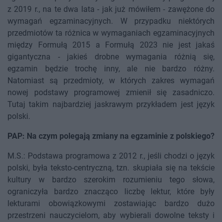
z 2019 r., na te dwa lata - jak już mówiłem - zawężone do
wymagań egzaminacyjnych. W przypadku niektórych
przedmiotów ta różnica w wymaganiach egzaminacyjnych
między Formułą 2015 a Formułą 2023 nie jest jakaś
gigantyczna - jakieś drobne wymagania różnią się,
egzamin będzie trochę inny, ale nie bardzo różny.
Natomiast są przedmioty, w których zakres wymagań
nowej podstawy programowej zmienił się zasadniczo.
Tutaj takim najbardziej jaskrawym przykładem jest język
polski.
PAP: Na czym polegają zmiany na egzaminie z polskiego?
M.S.: Podstawa programowa z 2012 r., jeśli chodzi o język
polski, była teksto-centryczną, tzn. skupiała się na tekście
kultury w bardzo szerokim rozumieniu tego słowa,
ograniczyła bardzo znacząco liczbę lektur, które były
lekturami obowiązkowymi zostawiając bardzo dużo
przestrzeni nauczycielom, aby wybierali dowolne teksty i