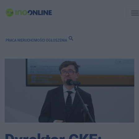
men
search
PRACA
NIERUCHOMOŚCI
OGŁOSZENIA