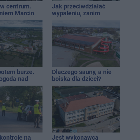
w centrum.
Jak przeciwdziałać
niem Marcin
wypaleniu, zanim
est w błędzie
dopadnie?
 potem burze.
Dlaczego sauny, a nie
ogoda nad
boiska dla dzieci?
regionem
Ratusz odpowiada
ontrole na
Jest wykonawca