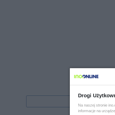
Drogi Użytkow
Obserwu
Na naszej stronie in
informacje na urządze