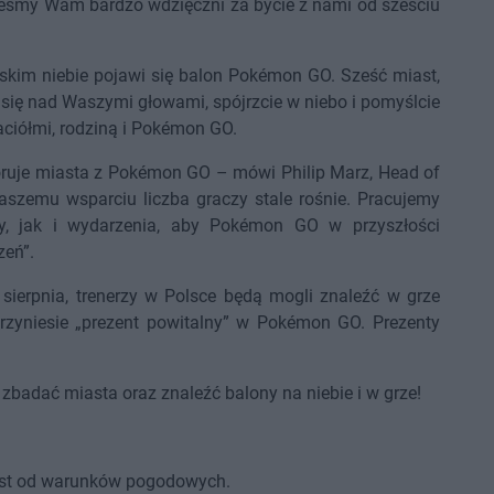
eśmy Wam bardzo wdzięczni za bycie z nami od sześciu
olskim niebie pojawi się balon Pokémon GO. Sześć miast,
 się nad Waszymi głowami, spójrzcie w niebo i pomyślcie
jaciółmi, rodziną i Pokémon GO.
loruje miasta z Pokémon GO – mówi Philip Marz, Head of
szemu wsparciu liczba graczy stale rośnie. Pracujemy
, jak i wydarzenia, aby Pokémon GO w przyszłości
zeń”.
 sierpnia, trenerzy w Polsce będą mogli znaleźć w grze
rzyniesie „prezent powitalny” w Pokémon GO. Prezenty
 zbadać miasta oraz znaleźć balony na niebie i w grze!
jest od warunków pogodowych.