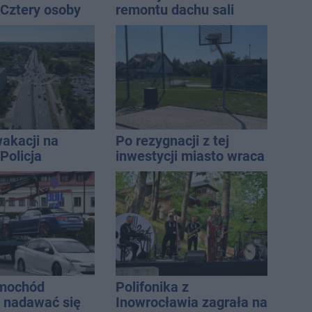
 Cztery osoby
remontu dachu sali
ły po alkoholu
gimastycznej
akacji na
Po rezygnacji z tej
Policja
inwestycji miasto wraca
ała lipiec
do tematu
amochód
Polifonika z
e nadawać się
Inowrocławia zagrała na