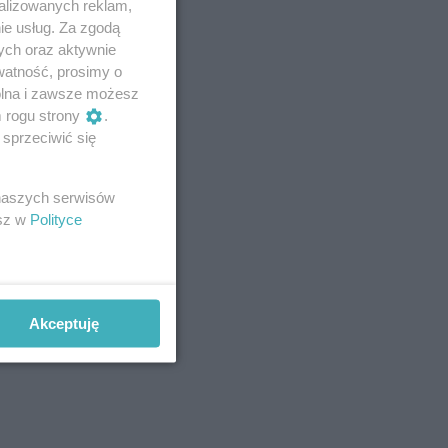
alizowanych reklam,
ie usług. Za zgodą
ych oraz aktywnie
watność, prosimy o
wolna i zawsze możesz
m rogu strony
.
sprzeciwić się
 naszych serwisów
esz w
Polityce
Akceptuję