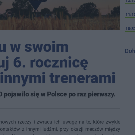
12:1
11:1
10:3
nu w swoim
Doł
uj 6. rocznicę
innymi trenerami
 pojawiło się w Polsce po raz pierwszy.
wych rzeczy i zwraca ich uwagę na te, które zwykle
kontaktów z innymi ludźmi, przy okazji meczów między