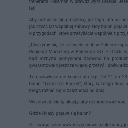
trenerami Pokémon w prawdziwym świecie. Jest
lat!
Aby uczcić kolejną rocznicę, już tego lata na p
jak sześć lat wspólnej zabawy. Gdy balon pojawi
o przygodach, które przeżyliście wspólnie z przy
„Cieszymy się, że tak wiele osób w Polsce eksp
Regional Marketing w Pokémon GO. – Dzięki wa
nad różnymi pomysłami zarówno na produkty
gwarantowało jeszcze więcej przeżyć i doświadc
To oczywiście nie koniec atrakcji! Od 21 do 23
balon “Team GO Rocket”, który każdego dnia p
mogą różnić się w zależności od dnia.
Wykorzystajcie tę okazję, aby rozprostować nogi,
Gdzie i kiedy pojawi się balon?
X - Uwaga: czas wizyty częściowo uzależniony 