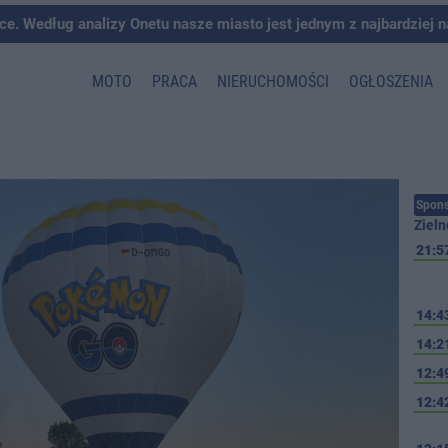
ce. Według analizy Onetu nasze miasto jest jednym z najbardziej 
MOTO
PRACA
NIERUCHOMOŚCI
OGŁOSZENIA
Spons
Zieln
21:5
14:4
14:2
12:4
12:4