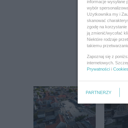
informacje wysyłane 
wybór spersonalizowan
Użytkownika my i Zau
skanować charakterys
zgodę na korzystanie 
ją zmienić/wycofać kl
Niektóre rodzaje prz
takiemu przetwarzaniu
Zapoznaj się z poniż
internetowych. Szcze
Prywatności
i
Cookie
PARTNERZY