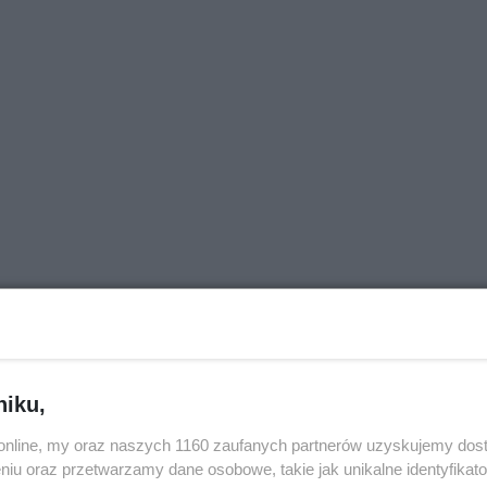
niku,
j nas w Google News
o.online, my oraz naszych 1160 zaufanych partnerów uzyskujemy dos
niu oraz przetwarzamy dane osobowe, takie jak unikalne identyfikat