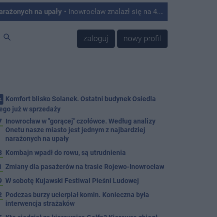
narażonych na upały
• Inowrocław znalazł się na 4. miejscu w Polsce w rankingu miast najbardziej podatnych na skutki upałów. Tak wynika z analizy przygotowanej przez Onet, który opracował autorski Indeks Podatności na Upały na podstawie danych satelitarnych, informacji o zabudowie, ilości zieleni oraz struktury mieszkańców.
search
zaloguj
nowy profil
Komfort blisko Solanek. Ostatni budynek Osiedla
.
ego już w sprzedaży
7
Inowrocław w "gorącej" czołówce. Według analizy
Onetu nasze miasto jest jednym z najbardziej
narażonych na upały
3
Kombajn wpadł do rowu, są utrudnienia
1
Zmiany dla pasażerów na trasie Rojewo-Inowrocław
9
W sobotę Kujawski Festiwal Pieśni Ludowej
2
Podczas burzy ucierpiał komin. Konieczna była
interwencja strażaków