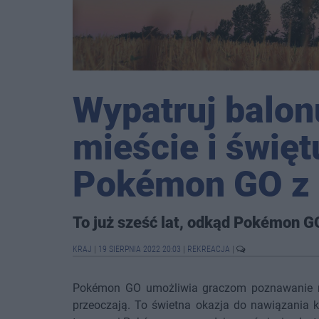
Wypatruj balo
mieście i święt
Pokémon GO z 
To już sześć lat, odkąd Pokémon GO
KRAJ
|
19 SIERPNIA 2022 20:03
|
REKREACJA
|
Pokémon GO umożliwia graczom poznawanie no
przeoczają. To świetna okazja do nawiązania 