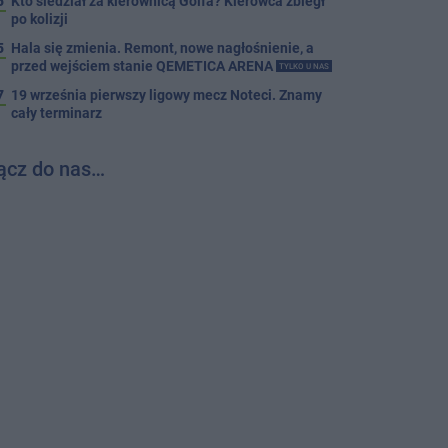
5
Kto siedział za kierownicą Golfa? Kierowca zbiegł
po kolizji
5
Hala się zmienia. Remont, nowe nagłośnienie, a
przed wejściem stanie QEMETICA ARENA
TYLKO U NAS
7
19 września pierwszy ligowy mecz Noteci. Znamy
cały terminarz
ącz do nas…