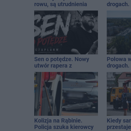
rowu, są utrudnienia
drogach.
prowadzi
Sen o potędze. Nowy
Połowa w
utwór rapera z
drogach. 
Inowrocławia przeciwko
podsumow
uzależnieniom
Kolizja na Rąbinie.
Kiedy s
Policja szuka kierowcy
przestaj