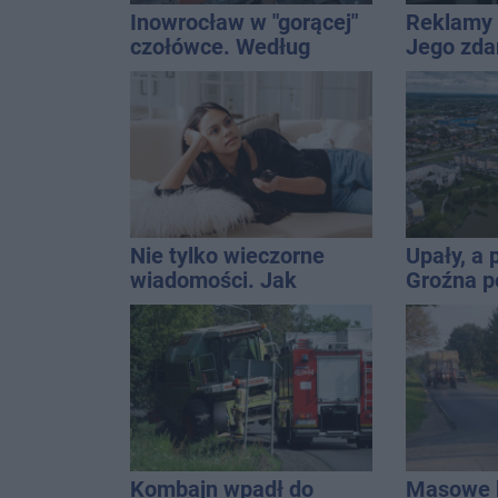
Inowrocław w "gorącej"
Reklamy 
czołówce. Według
Jego zda
analizy Onetu nasze
Wroński j
miasto jest jednym z
[akt.]
najbardziej narażonych
na upały
Nie tylko wieczorne
Upały, a
wiadomości. Jak
Groźna p
mądrze korzystać z
naszym 
telewizji, żeby być na
bieżąco, ale nie żyć w
informacyjnym chaosie?
Kombajn wpadł do
Masowe k