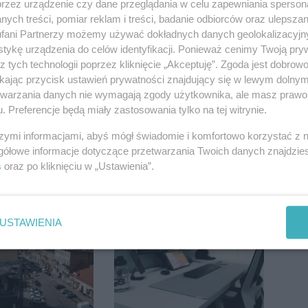
przez urządzenie czy dane przeglądania w celu zapewniania sperson
ych treści, pomiar reklam i treści, badanie odbiorców oraz ulepszan
fani Partnerzy możemy używać dokładnych danych geolokalizacyjn
tykę urządzenia do celów identyfikacji. Ponieważ cenimy Twoją pry
z tych technologii poprzez kliknięcie „Akceptuję”. Zgoda jest dobro
ikając przycisk ustawień prywatności znajdujący się w lewym dolny
etwarzania danych nie wymagają zgody użytkownika, ale masz prawo 
. Preferencje będą miały zastosowania tylko na tej witrynie.
szymi informacjami, abyś mógł świadomie i komfortowo korzystać z
gółowe informacje dotyczące przetwarzania Twoich danych znajdzi
s
oraz po kliknięciu w „Ustawienia”.
USTAWIENIA