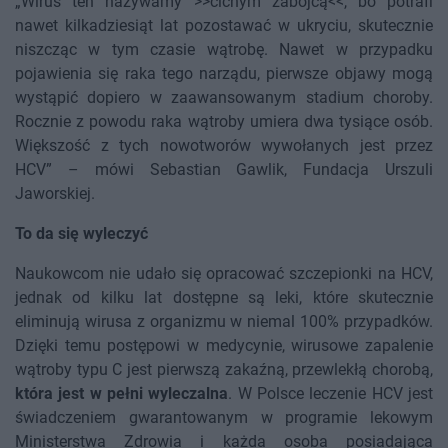
„Wirus ten nazywamy >>cichym zabójcą<<, bo potrafi
nawet kilkadziesiąt lat pozostawać w ukryciu, skutecznie
niszcząc w tym czasie wątrobę. Nawet w przypadku
pojawienia się raka tego narządu, pierwsze objawy mogą
wystąpić dopiero w zaawansowanym stadium choroby.
Rocznie z powodu raka wątroby umiera dwa tysiące osób.
Większość z tych nowotworów wywołanych jest przez
HCV” – mówi Sebastian Gawlik, Fundacja Urszuli
Jaworskiej.
To da się wyleczyć
Naukowcom nie udało się opracować szczepionki na HCV,
jednak od kilku lat dostępne są leki, które skutecznie
eliminują wirusa z organizmu w niemal 100% przypadków.
Dzięki temu postępowi w medycynie, wirusowe zapalenie
wątroby typu C jest pierwszą zakaźną, przewlekłą chorobą,
która jest w pełni wyleczalna
. W Polsce leczenie HCV jest
świadczeniem gwarantowanym w programie lekowym
Ministerstwa Zdrowia i każda osoba posiadająca