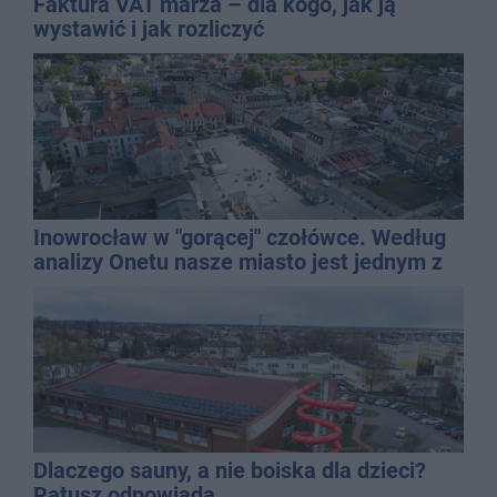
Faktura VAT marża – dla kogo, jak ją
wystawić i jak rozliczyć
Inowrocław w "gorącej" czołówce. Według
analizy Onetu nasze miasto jest jednym z
najbardziej narażonych na upały
Dlaczego sauny, a nie boiska dla dzieci?
Ratusz odpowiada