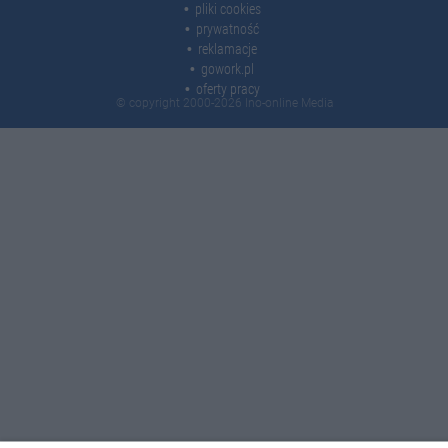
pliki cookies
prywatność
reklamacje
gowork.pl
oferty pracy
© copyright 2000-2026 Ino-online Media