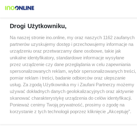
Drogi Użytkowniku,
Na naszej stronie ino.online, my oraz naszych 1162 zaufanych
partnerów uzyskujemy dostęp i przechowujemy informacje na
urządzeniu oraz przetwarzamy dane osobowe, takie jak
unikalne identyfikatory, standardowe informacje wysyłane
przez urządzenie czy dane przeglądania w celu zapewniania
spersonalizowanych reklam, wybór spersonalizowanych treści,
pomiar reklam i treści, badanie odbiorców oraz ulepszanie
usług. Za zgodą Użytkownika my i Zaufani Partnerzy możemy
używać dokładnych danych geolokalizacyjnych oraz aktywnie
skanować charakterystykę urządzenia do celów identyfikacji.
Ponieważ cenimy Twoją prywatność, prosimy o zgodę na
korzystanie z tych technologii poprzez kliknięcie „Akceptuję”.
Zgoda jest dobrowolna i zawsze możesz ją zmienić/wycofać
klikając przycisk ustawień prywatności znajdujący się w lewym
dolnym rogu strony
. Niektóre rodzaje przetwarzania danych