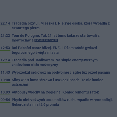
22:14
Tragedia przy ul. Mieszka I. Nie żyje osoba, która wypadła z
czwartego piętra
21:22
Tour de Pologne. Tak 21 lat temu kolarze startowali z
Inowrocławia
PROSTO Z ARCHIWUM
12:53
Dni Pakości coraz bliżej. ENEJ i Dżem wśród gwiazd
tegorocznego święta miasta
12:14
Tragedia pod Janikowem. Na słupie energetycznym
znaleziono ciało mężczyzny
11:43
Wyprzedził radiowóz na podwójnej ciągłej tuż przed pasami
10:08
Silny wiatr łamał drzewa i uszkodził dach. To nie koniec
ostrzeżeń
10:03
Autobusy wróciły na Cegielną. Koniec remontu zatok
09:54
Pięciu nietrzeźwych uczestników ruchu wpadło w ręce policji.
Rekordzista miał 2,6 promila