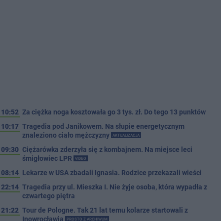
10:52
Za ciężka noga kosztowała go 3 tys. zł. Do tego 13 punktów
10:17
Tragedia pod Janikowem. Na słupie energetycznym
znaleziono ciało mężczyzny
AKTUALIZACJA
09:30
Ciężarówka zderzyła się z kombajnem. Na miejsce leci
śmigłowiec LPR
VIDEO
08:14
Lekarze w USA zbadali Ignasia. Rodzice przekazali wieści
22:14
Tragedia przy ul. Mieszka I. Nie żyje osoba, która wypadła z
czwartego piętra
21:22
Tour de Pologne. Tak 21 lat temu kolarze startowali z
Inowrocławia
PROSTO Z ARCHIWUM