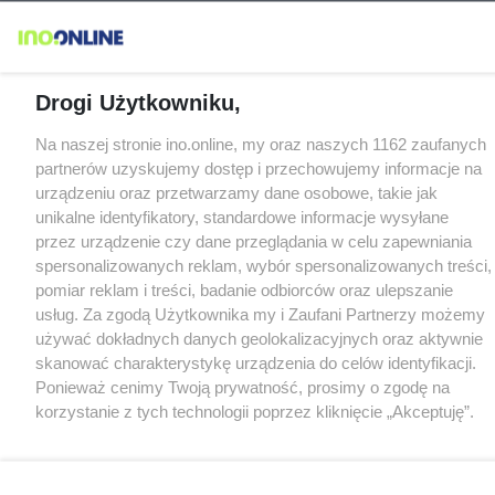
Drogi Użytkowniku,
Na naszej stronie ino.online, my oraz naszych 1162 zaufanych
partnerów uzyskujemy dostęp i przechowujemy informacje na
urządzeniu oraz przetwarzamy dane osobowe, takie jak
unikalne identyfikatory, standardowe informacje wysyłane
przez urządzenie czy dane przeglądania w celu zapewniania
spersonalizowanych reklam, wybór spersonalizowanych treści,
pomiar reklam i treści, badanie odbiorców oraz ulepszanie
usług. Za zgodą Użytkownika my i Zaufani Partnerzy możemy
używać dokładnych danych geolokalizacyjnych oraz aktywnie
skanować charakterystykę urządzenia do celów identyfikacji.
Ponieważ cenimy Twoją prywatność, prosimy o zgodę na
korzystanie z tych technologii poprzez kliknięcie „Akceptuję”.
Zgoda jest dobrowolna i zawsze możesz ją zmienić/wycofać
klikając przycisk ustawień prywatności znajdujący się w lewym
dolnym rogu strony
. Niektóre rodzaje przetwarzania danych