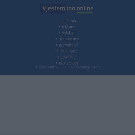
regulamin
reklama
redakcja
pliki cookies
prywatność
reklamacje
gowork.pl
oferty pracy
© copyright 2000-2026 Ino-online Media