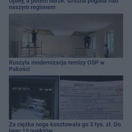
Upały, a potem burze. Groźna pogoda nad
naszym regionem
Ruszyła modernizacja remizy OSP w
Pakości
Za ciężka noga kosztowała go 3 tys. zł. Do
tego 13 punktów