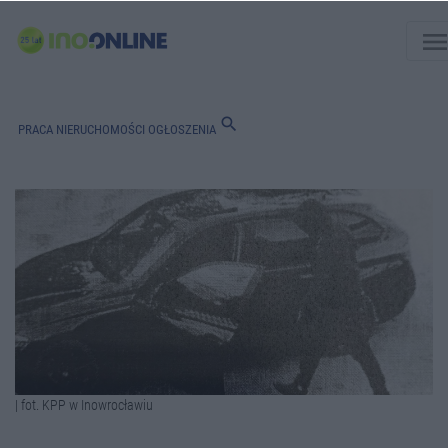
men
search
PRACA
NIERUCHOMOŚCI
OGŁOSZENIA
| fot. KPP w Inowrocławiu