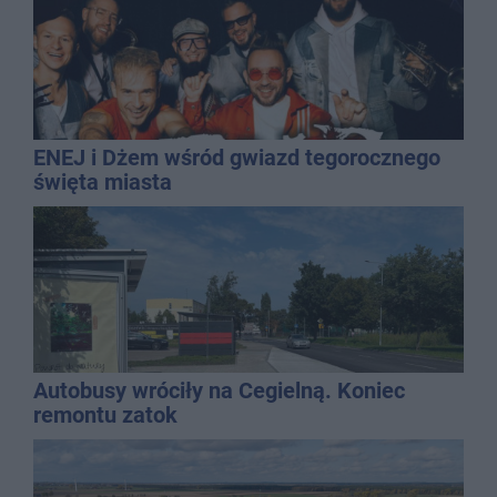
ENEJ i Dżem wśród gwiazd tegorocznego
święta miasta
Autobusy wróciły na Cegielną. Koniec
remontu zatok