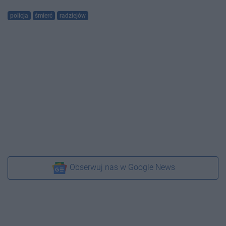
policja
śmierć
radziejów
Obserwuj nas w Google News