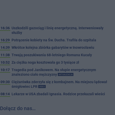
16:36
Uszkodzili gazociąg i linię energetyczną. Interweniowały
służby
16:29
Potrącenie kobiety na Św. Ducha. Trafiła do szpitala
14:39
Wkrótce kolejna zbiórka gabarytów w Inowrocławiu
11:38
Trwają poszukiwania 68-letniego Romana Kucały
10:52
Za ciężka noga kosztowała go 3 tysiące zł
10:17
Tragedia pod Janikowem. Na słupie energetycznym
znaleziono ciało mężczyzny
AKTUALIZACJA
09:30
Ciężarówka zderzyła się z kombajnem. Na miejscu lądował
śmigłowiec LPR
VIDEO
08:14
Lekarze w USA zbadali Ignasia. Rodzice przekazali wieści
Dołącz do nas…