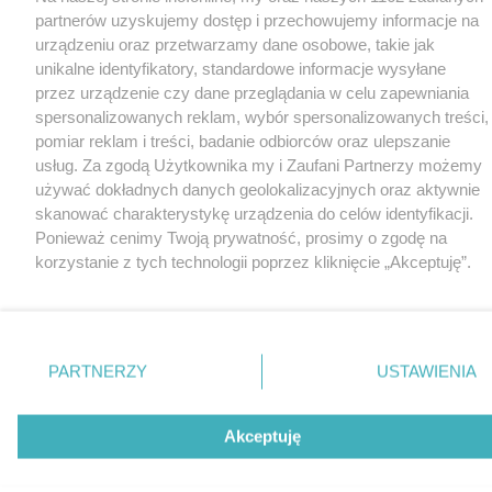
partnerów uzyskujemy dostęp i przechowujemy informacje na
urządzeniu oraz przetwarzamy dane osobowe, takie jak
unikalne identyfikatory, standardowe informacje wysyłane
przez urządzenie czy dane przeglądania w celu zapewniania
spersonalizowanych reklam, wybór spersonalizowanych treści,
pomiar reklam i treści, badanie odbiorców oraz ulepszanie
usług. Za zgodą Użytkownika my i Zaufani Partnerzy możemy
używać dokładnych danych geolokalizacyjnych oraz aktywnie
skanować charakterystykę urządzenia do celów identyfikacji.
Ponieważ cenimy Twoją prywatność, prosimy o zgodę na
korzystanie z tych technologii poprzez kliknięcie „Akceptuję”.
Zgoda jest dobrowolna i zawsze możesz ją zmienić/wycofać
klikając przycisk ustawień prywatności znajdujący się w lewym
dolnym rogu strony
. Niektóre rodzaje przetwarzania danych
nie wymagają zgody użytkownika, ale masz prawo sprzeciwić
PARTNERZY
USTAWIENIA
się takiemu przetwarzaniu. Preferencje będą miały
zastosowania tylko na tej witrynie.
Akceptuję
Zapoznaj się z poniższymi informacjami, abyś mógł świadomie
i komfortowo korzystać z naszych serwisów internetowych.