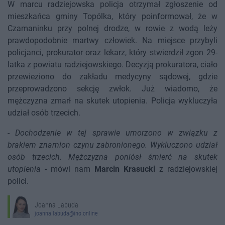
W marcu radziejowska policja otrzymał zgłoszenie od
mieszkańca gminy Topólka, który poinformował, że w
Czamaninku przy polnej drodze, w rowie z wodą leży
prawdopodobnie martwy człowiek. Na miejsce przybyli
policjanci, prokurator oraz lekarz, który stwierdził zgon 29-
latka z powiatu radziejowskiego. Decyzją prokuratora, ciało
przewieziono do zakładu medycyny sądowej, gdzie
przeprowadzono sekcję zwłok. Już wiadomo, że
mężczyzna zmarł na skutek utopienia. Policja wykluczyła
udział osób trzecich.
-
Dochodzenie w tej sprawie umorzono w związku z
brakiem znamion czynu zabronionego. Wykluczono udział
osób trzecich. Mężczyzna poniósł śmierć na skutek
utopienia
- mówi nam
Marcin Krasucki
z radziejowskiej
polici.
Joanna Labuda
joanna.labuda@ino.online