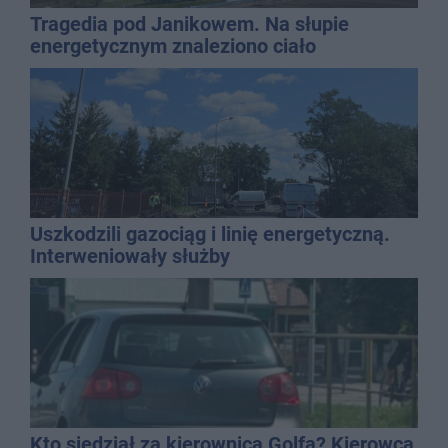
Tragedia pod Janikowem. Na słupie
energetycznym znaleziono ciało
mężczyzny
Uszkodzili gazociąg i linię energetyczną.
Interweniowały służby
Kto siedział za kierownicą Golfa? Kierowca