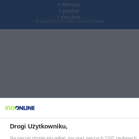
reklamacje
gowork.pl
oferty pracy
© copyright 2000-2026 Ino-online Media
Drogi Użytkowniku,
Na naszej stronie ino.online, my oraz naszych 1162 zaufanych