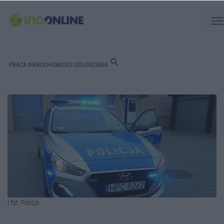
men
search
PRACA
NIERUCHOMOŚCI
OGŁOSZENIA
| fot. Policja