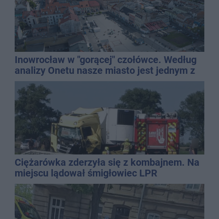
Inowrocław w "gorącej" czołówce. Według
analizy Onetu nasze miasto jest jednym z
najbardziej narażonych na upały
Ciężarówka zderzyła się z kombajnem. Na
miejscu lądował śmigłowiec LPR