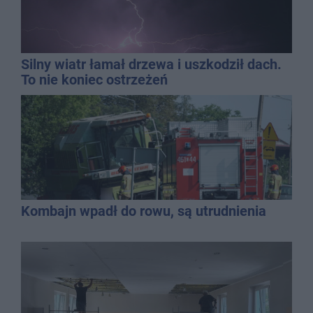
Silny wiatr łamał drzewa i uszkodził dach.
To nie koniec ostrzeżeń
Kombajn wpadł do rowu, są utrudnienia