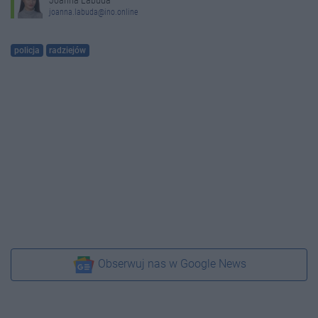
Joanna Labuda
joanna.labuda@ino.online
policja
radziejów
Obserwuj nas w Google News