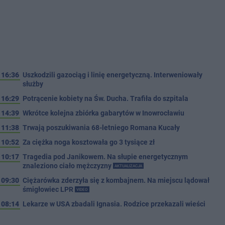
16:36
Uszkodzili gazociąg i linię energetyczną. Interweniowały
służby
16:29
Potrącenie kobiety na Św. Ducha. Trafiła do szpitala
14:39
Wkrótce kolejna zbiórka gabarytów w Inowrocławiu
11:38
Trwają poszukiwania 68-letniego Romana Kucały
10:52
Za ciężka noga kosztowała go 3 tysiące zł
10:17
Tragedia pod Janikowem. Na słupie energetycznym
znaleziono ciało mężczyzny
AKTUALIZACJA
09:30
Ciężarówka zderzyła się z kombajnem. Na miejscu lądował
śmigłowiec LPR
VIDEO
08:14
Lekarze w USA zbadali Ignasia. Rodzice przekazali wieści