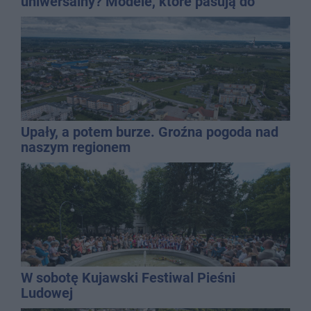
uniwersalny? Modele, które pasują do
wielu stylizacji
Upały, a potem burze. Groźna pogoda nad
naszym regionem
W sobotę Kujawski Festiwal Pieśni
Ludowej