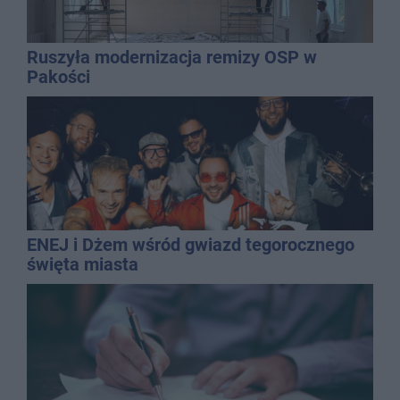
Ruszyła modernizacja remizy OSP w
Pakości
ENEJ i Dżem wśród gwiazd tegorocznego
święta miasta