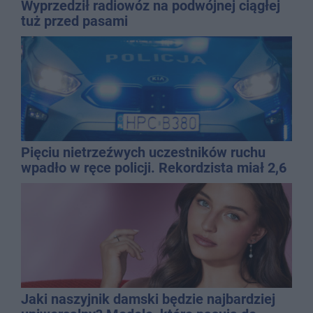
Wyprzedził radiowóz na podwójnej ciągłej
tuż przed pasami
Pięciu nietrzeźwych uczestników ruchu
wpadło w ręce policji. Rekordzista miał 2,6
promila
Jaki naszyjnik damski będzie najbardziej