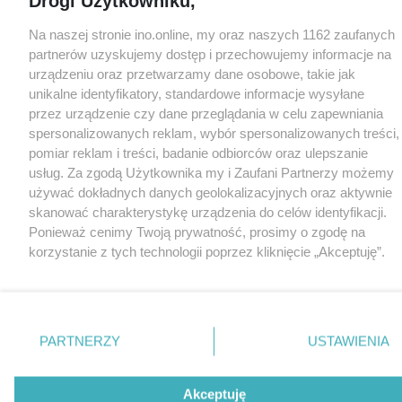
Drogi Użytkowniku,
Na naszej stronie ino.online, my oraz naszych 1162 zaufanych
partnerów uzyskujemy dostęp i przechowujemy informacje na
urządzeniu oraz przetwarzamy dane osobowe, takie jak
unikalne identyfikatory, standardowe informacje wysyłane
przez urządzenie czy dane przeglądania w celu zapewniania
spersonalizowanych reklam, wybór spersonalizowanych treści,
pomiar reklam i treści, badanie odbiorców oraz ulepszanie
usług. Za zgodą Użytkownika my i Zaufani Partnerzy możemy
używać dokładnych danych geolokalizacyjnych oraz aktywnie
skanować charakterystykę urządzenia do celów identyfikacji.
Ponieważ cenimy Twoją prywatność, prosimy o zgodę na
korzystanie z tych technologii poprzez kliknięcie „Akceptuję”.
Zgoda jest dobrowolna i zawsze możesz ją zmienić/wycofać
klikając przycisk ustawień prywatności znajdujący się w lewym
dolnym rogu strony
. Niektóre rodzaje przetwarzania danych
nie wymagają zgody użytkownika, ale masz prawo sprzeciwić
PARTNERZY
USTAWIENIA
się takiemu przetwarzaniu. Preferencje będą miały
zastosowania tylko na tej witrynie.
Akceptuję