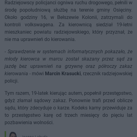
Radziejowscy policjanci ogniwa ruchu drogowego, pełnili w
środę popołudniową służbę na terenie gminy Osięciny.
Około godziny 16, w Bełszewie Kolonii, zatrzymali do
kontroli volkswagena. Za kierownicą siedział 19-letni
mieszkaniec powiatu radziejowskiego, który przyznał, że
nie ma uprawnień do kierowania.
-
Sprawdzenie w systemach informatycznych pokazało, że
młody kierowca w marcu został skazany przez sąd za
jazdę bez uprawnień na grzywnę oraz półroczy zakaz
kierowania
- mówi
Marcin Krasucki
, rzecznik radziejowskiej
policji.
Tym razem, 19-latek kierując autem, popełnił przestępstwo,
gdyż złamał sądowy zakaz. Ponownie trafi przed oblicze
sądu, który zdecyduje o karze. Kodeks karny przewiduje za
to przestępstwo karę od trzech miesięcy do pięciu lat
pozbawienia wolności.